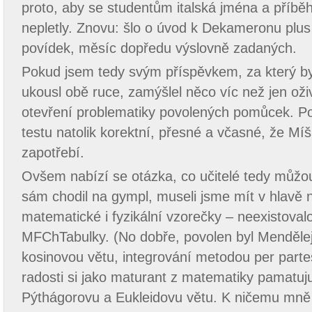
proto, aby se studentům italská jména a příbě
nepletly. Znovu: šlo o úvod k Dekameronu plu
povídek, měsíc dopředu výslovně zadaných.
Pokud jsem tedy svým příspěvkem, za který byc
ukousl obě ruce, zamýšlel něco víc než jen oži
otevření problematiky povolených pomůcek. P
testu natolik korektní, přesné a včasné, že Mí
zapotřebí.
Ovšem nabízí se otázka, co učitelé tedy můžou
sám chodil na gympl, museli jsme mít v hlavě 
matematické i fyzikální vzorečky – neexistovalo 
MFChTabulky. (No dobře, povolen byl Mendělej
kosinovou větu, integrování metodou per parte
radosti si jako maturant z matematiky pamatuj
Pýthágorovu a Eukleidovu větu. K ničemu mně 