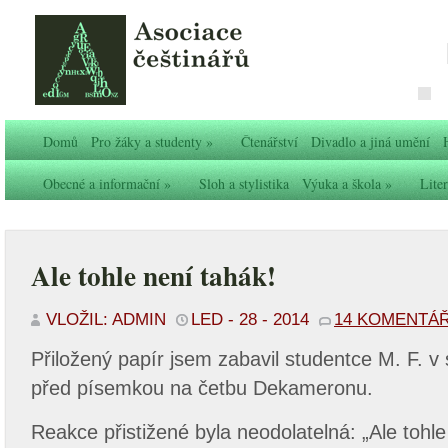
Domů
Pro žáky a studenty
»
Čtenářství
Divadlo a jiná umění
Obecné a informační
»
Sloh a stylistika
Výuka a škola
»
Liter
Ale tohle není tahák!
VLOŽIL: ADMIN
LED - 28 - 2014
14 KOMENTÁ
Přiložený papír jsem zabavil studentce M. F. 
před písemkou na četbu Dekameronu.
Reakce přistižené byla neodolatelná: „Ale tohle