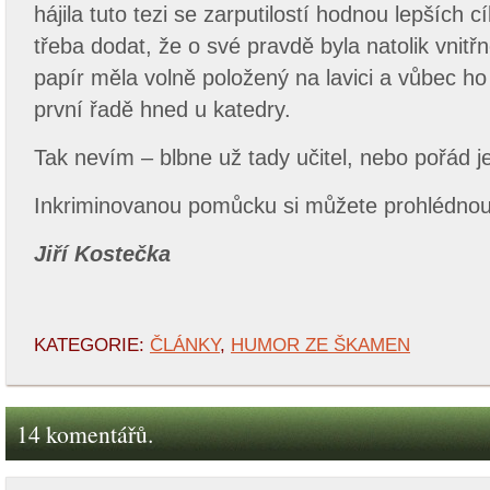
hájila tuto tezi se zarputilostí hodnou lepších cí
třeba dodat, že o své pravdě byla natolik vnit
papír měla volně položený na lavici a vůbec h
první řadě hned u katedry.
Tak nevím – blbne už tady učitel, nebo pořád 
Inkriminovanou pomůcku si můžete prohlédnou
Jiří Kostečka
KATEGORIE:
ČLÁNKY
,
HUMOR ZE ŠKAMEN
14 komentářů.