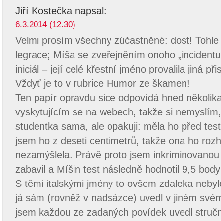
Jiří Kostečka
napsal:
6.3.2014 (12.30)
Velmi prosím všechny zúčastněné: dost! Tohle
legrace; Míša se zveřejněním onoho „incidentu“
iniciál – její celé křestní jméno provalila jiná př
Vždyť je to v rubrice Humor ze škamen!
Ten papír opravdu sice odpovídá hned několi
vyskytujícím se na webech, takže si nemyslím, 
studentka sama, ale opakuji: měla ho před teste
jsem ho z deseti centimetrů, takže ona ho roz
nezamýšlela. Právě proto jsem inkriminovanou
zabavil a Míšin test následně hodnotil 9,5 bod
S těmi italskými jmény to ovšem zdaleka nebyl
já sám (rovněž v nadsázce) uvedl v jiném svém
jsem každou ze zadaných povídek uvedl stručn