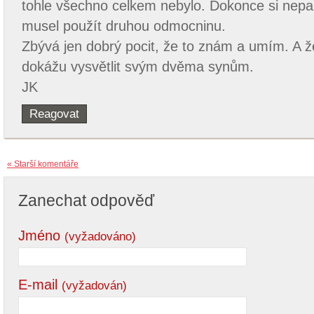
tohle všechno celkem nebylo. Dokonce si nepa
musel použít druhou odmocninu.
Zbývá jen dobrý pocit, že to znám a umím. A ž
dokážu vysvětlit svým dvěma synům.
JK
Reagovat
« Starší komentáře
Zanechat odpověď
Jméno
(vyžadováno)
E-mail
(vyžadován)