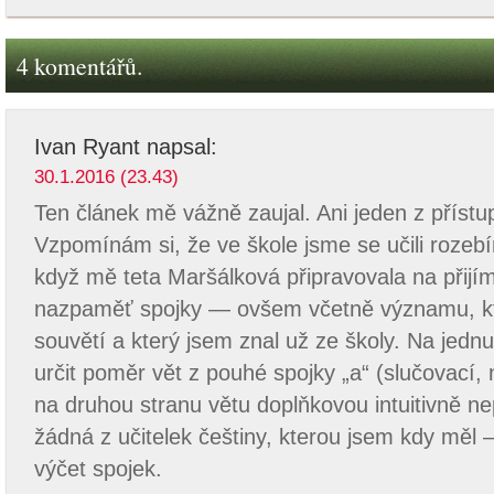
4 komentářů.
Ivan Ryant
napsal:
30.1.2016 (23.43)
Ten článek mě vážně zaujal. Ani jeden z přístu
Vzpomínám si, že ve škole jsme se učili rozebíra
když mě teta Maršálková připravovala na přijí
nazpaměť spojky — ovšem včetně významu, kt
souvětí a který jsem znal už ze školy. Na jedn
určit poměr vět z pouhé spojky „a“ (slučovací,
na druhou stranu větu doplňkovou intuitivně ne
žádná z učitelek češtiny, kterou jsem kdy měl
výčet spojek.