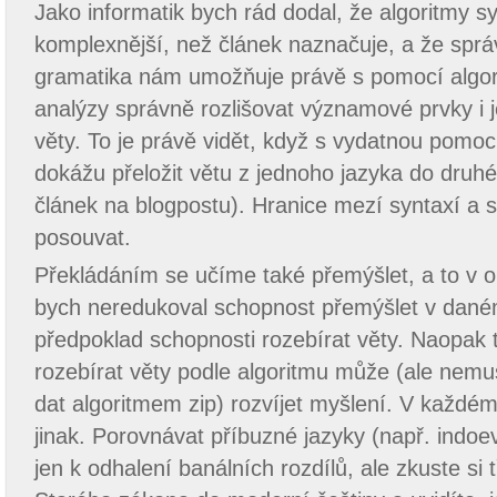
Jako informatik bych rád dodal, že algoritmy sy
komplexnější, než článek naznačuje, a že spr
gramatika nám umožňuje právě s pomocí algor
analýzy správně rozlišovat významové prvky i je
věty. To je právě vidět, když s vydatnou pomo
dokážu přeložit větu z jednoho jazyka do druh
článek na blogpostu). Hranice mezí syntaxí a 
posouvat.
Překládáním se učíme také přemýšlet, a to v o
bych neredukoval schopnost přemýšlet v dané
předpoklad schopnosti rozebírat věty. Naopak
rozebírat věty podle algoritmu může (ale nem
dat algoritmem zip) rozvíjet myšlení. V každém
jinak. Porovnávat příbuzné jazyky (např. indo
jen k odhalení banálních rozdílů, ale zkuste si 