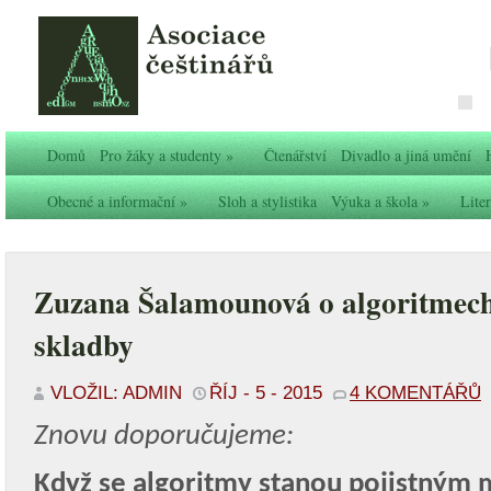
Domů
Pro žáky a studenty
»
Čtenářství
Divadlo a jiná umění
Obecné a informační
»
Sloh a stylistika
Výuka a škola
»
Liter
Zuzana Šalamounová o algoritmech
skladby
VLOŽIL: ADMIN
ŘÍJ - 5 - 2015
4 KOMENTÁŘŮ
Znovu doporučujeme:
Když se algoritmy stanou pojistný