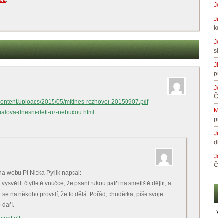
cz
.
J
J
k
J
s
J
p
J
Č
content/uploads/2015/05/mfdnes-rozhovor-20150907.pdf
M
fialova-dnesni-deti-uz-nebudou.html
p
J
d
J
Č
 na webu PI Nicka Pytlik napsal:
k vysvětlit čtyřleté vnučce, že psaní rukou patří na smetiště dějin, a
 se na někoho provalí, že to dělá. Pořád, chuděrka, píše svoje
 daří.
A
č