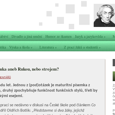
ářství
Divadlo a jiná umění
Humor ze škamen
Jazyk a jazykověda
»
M
stika
Výuka a škola
»
Literatura
»
Z prací žáků a studentů
»
emka aneb Rukou, nebo strojem?
MENTÁŘŮ
u let. Jednou z (pod)otázek je maturitní písemka z
Z
V
, druhý zpochybňuje funkčnost funkčních stylů, třetí by
z
kými esejemi.
č
s
ak
prací se nedávno v diskusi na České škole pod článkem
Co
řil Oldřich Botlík:
„Představme si dva žáky, jejichž
P
5