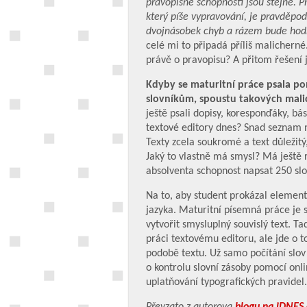
pravopisné schopnosti jsou stejné. P
který píše vypravování, je pravděpo
dvojnásobek chyb a rázem bude hod
celé mi to připadá příliš malicherné
právě o pravopisu? A přitom řešení 
Kdyby se maturitní práce psala po
slovníkům, spoustu takových mali
ještě psali dopisy, koresponďáky, bá
textové editory dnes? Snad seznam 
Texty zcela soukromé a text důležit
Jaký to vlastně má smysl? Má ještě r
absolventa schopnost napsat 250 sl
Na to, aby student prokázal element
jazyka. Maturitní písemná práce je 
vytvořit smysluplný souvislý text. 
práci textovému editoru, ale jde o to
podobě textu. Už samo počítání slov
o kontrolu slovní zásoby pomocí onl
uplatňování typografických pravidel