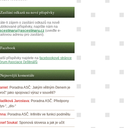
Zasílání odkazů na nové příspěvky
áte-li zájem o zasílání odkazů na nově
ublikované příspěvky, napište nám na
scestinaru@ascestinaru.cz
(uveďte e-
ailovou adresu pro zasílání).
Facebook
alší příspěvky najdete na
facebookové stránce
órum Asociace češtinářů
.
Nejnovější komentáře
aniel
:
Poradna ASČ: Jakým větným členem je
proč“ jako spojovací výraz v souvětí?
ladíková Jaroslava
:
Poradna ASČ: Předpony
dys-“, „dis-“
nna
:
Poradna ASČ: Infinitiv ve funkci podmětu
osef Soukal
:
Sponová slovesa a jak je učit