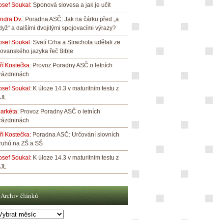
osef Soukal
:
Sponová slovesa a jak je učit
indra Dv.
:
Poradna ASČ: Jak na čárku před „a
dyž“ a dalšími dvojitými spojovacími výrazy?
osef Soukal
:
Svatí Crha a Strachota udělali ze
lovanského jazyka řeč Bible
iří Kostečka
:
Provoz Poradny ASČ o letních
rázdninách
osef Soukal
:
K úloze 14.3 v maturitním testu z
JL
arkéta
:
Provoz Poradny ASČ o letních
rázdninách
iří Kostečka
:
Poradna ASČ: Určování slovních
ruhů na ZŠ a SŠ
osef Soukal
:
K úloze 14.3 v maturitním testu z
JL
Archiv článků
rchiv
lánků