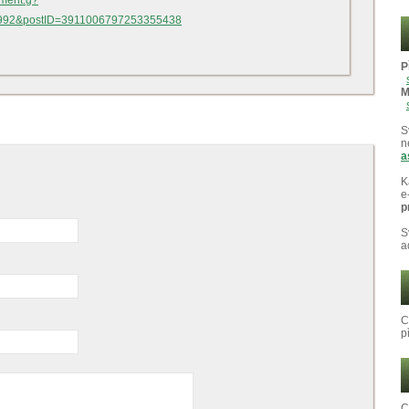
mment.g?
992&postID=3911006797253355438
P
M
S
n
a
K
e
p
S
a
C
p
C