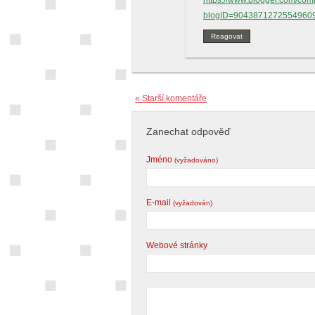
https://www.blogger.com/co
blogID=9043871272554960
Reagovat
« Starší komentáře
Zanechat odpověď
Jméno
(vyžadováno)
E-mail
(vyžadován)
Webové stránky