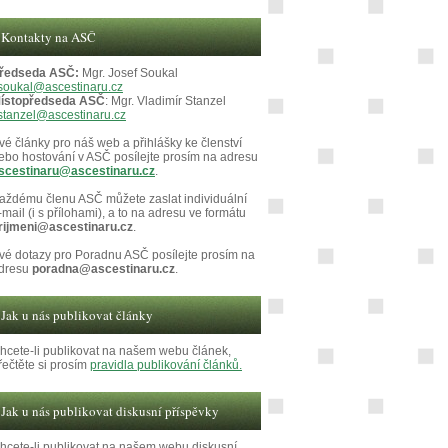
Kontakty na ASČ
ředseda ASČ:
Mgr. Josef Soukal
soukal@ascestinaru.cz
ístopředseda ASČ
: Mgr. Vladimír Stanzel
stanzel@ascestinaru.cz
vé články pro náš web a přihlášky ke členství
ebo hostování v ASČ posílejte prosím na adresu
scestinaru@ascestinaru.cz
.
aždému členu ASČ můžete zaslat individuální
-mail (i s přílohami), a to na adresu ve formátu
rijmeni@ascestinaru.cz
.
vé dotazy pro Poradnu ASČ posílejte prosím na
dresu
poradna@ascestinaru.cz
.
Jak u nás publikovat články
hcete-li publikovat na našem webu článek,
řečtěte si prosím
pravidla publikování článků.
Jak u nás publikovat diskusní příspěvky
hcete-li publikovat na našem webu diskusní