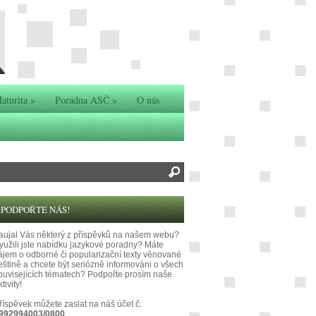
aturita
»
Poradna ASČ
»
O nás
PODPOŘTE NÁS!
aujal Vás některý z příspěvků na našem webu?
yužili jste nabídku jazykové poradny? Máte
ájem o odborné či popularizační texty věnované
eštině a chcete být seriózně informováni o všech
ouvisejících tématech? Podpořte prosím naše
tivity!
říspěvek můžete zaslat na náš účet č.
992994003/0800
.