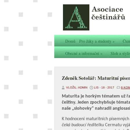
Domů
Pro žáky a studenty
»
Čten
Obecné a informační
»
Sloh a styli
Zdeněk Sotolář: Maturitní pís
VLOŽIL: ADMIN
LIS - 18 - 2017
8 KO
Maturita je horkým tématem už řad
češtiny. Jeden zpochybňuje témata
naše „slohovky“ nahradil anglosas
K hodnocení maturitních písemných 
čeká budoucí ředitelku
Cermatu vyjád