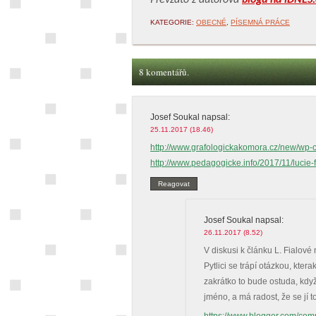
Převzato z autorova
blogu na iDNES.
KATEGORIE:
OBECNÉ
,
PÍSEMNÁ PRÁCE
8 komentářů.
Josef Soukal
napsal:
25.11.2017 (18.46)
http://www.grafologickakomora.cz/new/wp-
http://www.pedagogicke.info/2017/11/lucie-
Reagovat
Josef Soukal
napsal:
26.11.2017 (8.52)
V diskusi k článku L. Fialové
Pytlici se trápí otázkou, ktera
zakrátko to bude ostuda, když
jméno, a má radost, že se jí to