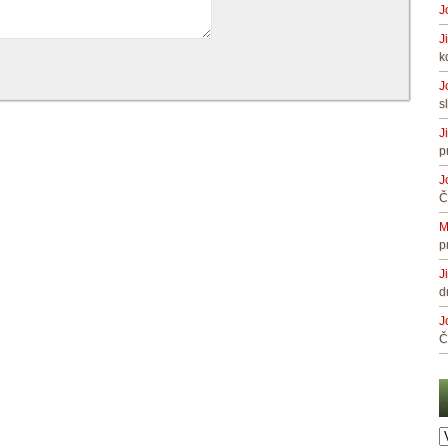
J
J
k
J
s
J
p
J
Č
M
p
J
d
J
Č
A
č