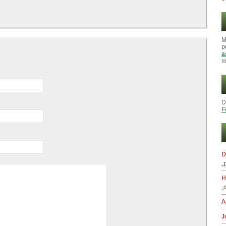
M
p
a
m
D
F
D
„
H
„
A
J