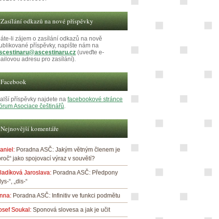
Zasílání odkazů na nové příspěvky
áte-li zájem o zasílání odkazů na nově
ublikované příspěvky, napište nám na
scestinaru@ascestinaru.cz
(uveďte e-
ailovou adresu pro zasílání).
Facebook
alší příspěvky najdete na
facebookové stránce
órum Asociace češtinářů
.
Nejnovější komentáře
aniel
:
Poradna ASČ: Jakým větným členem je
proč“ jako spojovací výraz v souvětí?
ladíková Jaroslava
:
Poradna ASČ: Předpony
dys-“, „dis-“
nna
:
Poradna ASČ: Infinitiv ve funkci podmětu
osef Soukal
:
Sponová slovesa a jak je učit