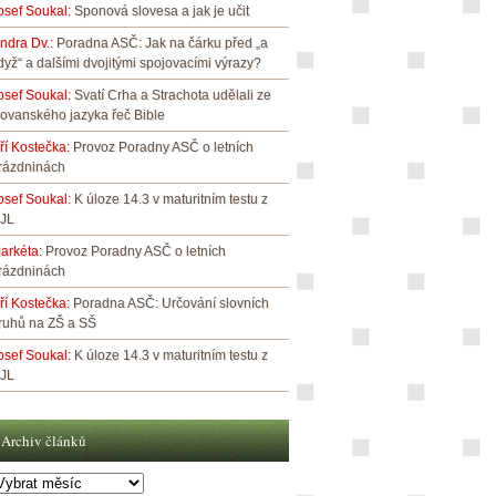
osef Soukal
:
Sponová slovesa a jak je učit
indra Dv.
:
Poradna ASČ: Jak na čárku před „a
dyž“ a dalšími dvojitými spojovacími výrazy?
osef Soukal
:
Svatí Crha a Strachota udělali ze
lovanského jazyka řeč Bible
iří Kostečka
:
Provoz Poradny ASČ o letních
rázdninách
osef Soukal
:
K úloze 14.3 v maturitním testu z
JL
arkéta
:
Provoz Poradny ASČ o letních
rázdninách
iří Kostečka
:
Poradna ASČ: Určování slovních
ruhů na ZŠ a SŠ
osef Soukal
:
K úloze 14.3 v maturitním testu z
JL
Archiv článků
rchiv
lánků