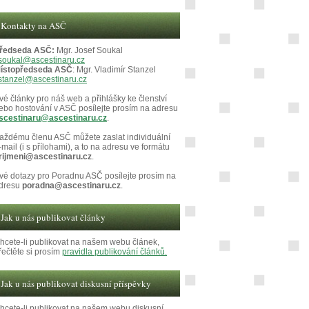
Kontakty na ASČ
ředseda ASČ:
Mgr. Josef Soukal
soukal@ascestinaru.cz
ístopředseda ASČ
: Mgr. Vladimír Stanzel
stanzel@ascestinaru.cz
vé články pro náš web a přihlášky ke členství
ebo hostování v ASČ posílejte prosím na adresu
scestinaru@ascestinaru.cz
.
aždému členu ASČ můžete zaslat individuální
-mail (i s přílohami), a to na adresu ve formátu
rijmeni@ascestinaru.cz
.
vé dotazy pro Poradnu ASČ posílejte prosím na
dresu
poradna@ascestinaru.cz
.
Jak u nás publikovat články
hcete-li publikovat na našem webu článek,
řečtěte si prosím
pravidla publikování článků.
Jak u nás publikovat diskusní příspěvky
hcete-li publikovat na našem webu diskusní