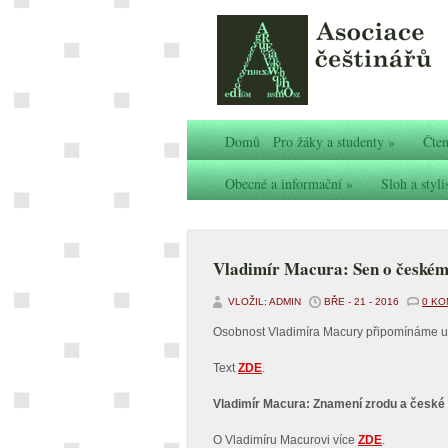
Domů
Pro žáky a studenty
»
Čten
Obecné a informační
»
Sloh a styli
Vladimír Macura: Sen o českém
VLOŽIL: ADMIN
BŘE - 21 - 2016
0 K
Osobnost Vladimíra Macury připomínáme uk
Text
ZDE
.
Vladimír Macura: Znamení zrodu a české
O Vladimíru Macurovi více
ZDE
.