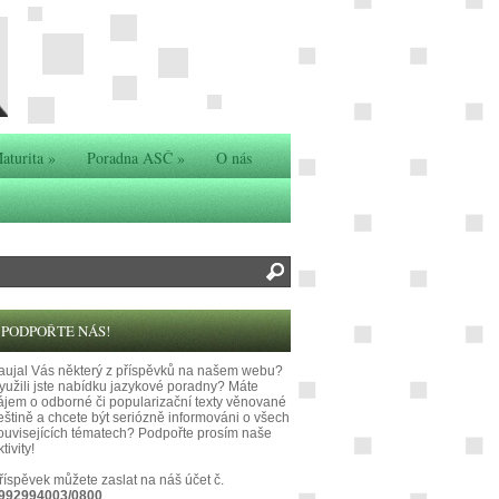
aturita
»
Poradna ASČ
»
O nás
PODPOŘTE NÁS!
aujal Vás některý z příspěvků na našem webu?
yužili jste nabídku jazykové poradny? Máte
ájem o odborné či popularizační texty věnované
eštině a chcete být seriózně informováni o všech
ouvisejících tématech? Podpořte prosím naše
tivity!
říspěvek můžete zaslat na náš účet č.
992994003/0800
.