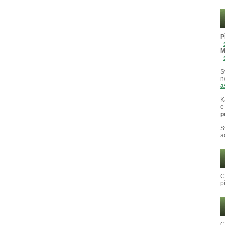
P
M
S
n
a
K
e
p
S
a
C
p
C