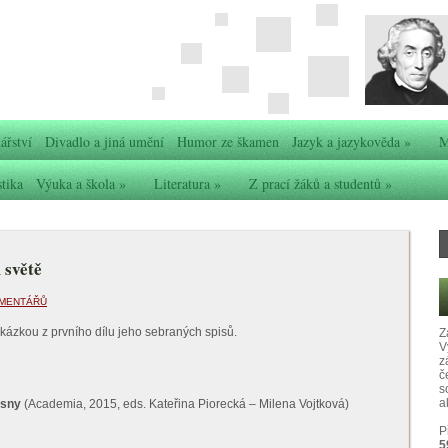
ářství
Divadlo a jiná umění
Humor ze škamen
Jazyk a jazykověda
»
M
stika
Výuka a škola
»
Literatura
»
Z prací žáků a studentů
»
 světě
OMENTÁŘŮ
ázkou z prvního dílu jeho sebraných spisů.
Z
V
z
č
s
ak
 sny
(Academia, 2015, eds. Kateřina Piorecká – Milena Vojtková)
P
5