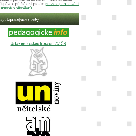
říspěvek, přečtěte si prosím
pravidla publikování
iskusních příspěvků.
Spolupracujeme s weby
Ústav pro českou literaturu AV ČR