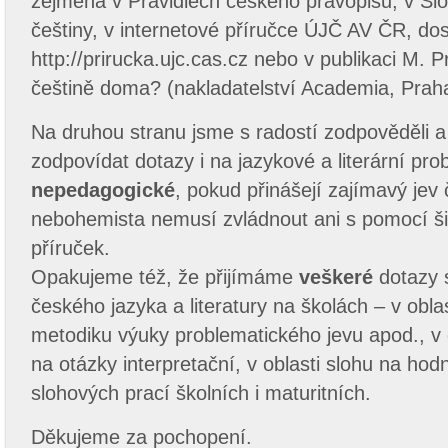
zejména v Pravidlech českého pravopisu, v Sl
češtiny, v internetové příručce ÚJČ AV ČR, do
http://prirucka.ujc.cas.cz nebo v publikaci M. 
češtině doma? (nakladatelství Academia, Prah
Na druhou stranu jsme s radostí zodpověděli 
zodpovídat dotazy i na jazykové a literární pr
nepedagogické
, pokud přinášejí zajímavý jev 
nebohemista nemusí zvládnout ani s pomocí š
příruček.
Opakujeme též, že přijímáme
veškeré
dotazy s
českého jazyka a literatury na školách – v obla
metodiku výuky problematického jevu apod., v ob
na otázky interpretační, v oblasti slohu na hodn
slohových prací školních i maturitních.
Děkujeme za pochopení.