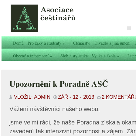
Domů
Pro žáky a studenty
»
Čtenářství
Divadlo a jiná umění
Obecné a informační
»
Sloh a stylistika
Výuka a škola
»
Liter
Upozornění k Poradně ASČ
VLOŽIL: ADMIN
ZÁŘ - 12 - 2013
2 KOMENTÁŘ
Vážení návštěvníci našeho webu,
jsme velmi rádi, že naše Poradna získala oka
zavedení tak intenzivní pozornost a zájem. Zá