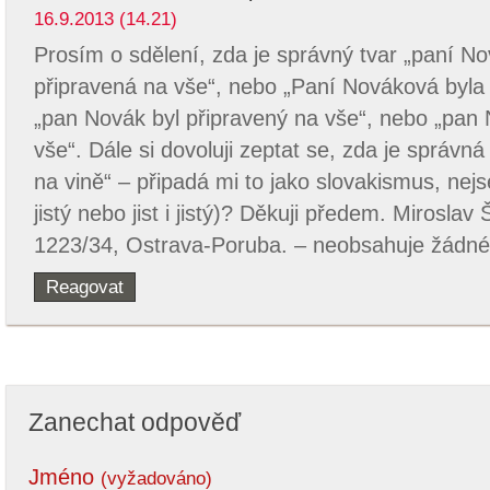
16.9.2013 (14.21)
Prosím o sdělení, zda je správný tvar „paní N
připravená na vše“, nebo „Paní Nováková byla 
„pan Novák byl připravený na vše“, nebo „pan 
vše“. Dále si dovoluji zeptat se, zda je správn
na vině“ – připadá mi to jako slovakismus, nejse
jistý nebo jist i jistý)? Děkuji předem. Mirosla
1223/34, Ostrava-Poruba. – neobsahuje žádné
Reagovat
Zanechat odpověď
Jméno
(vyžadováno)