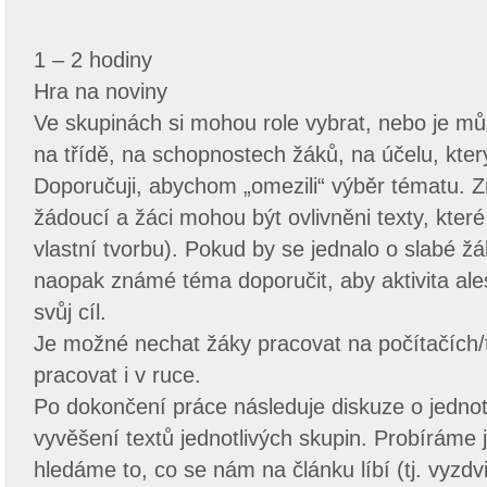
1 – 2 hodiny
Hra na noviny
Ve skupinách si mohou role vybrat, nebo je můž
na třídě, na schopnostech žáků, na účelu, kter
Doporučuji, abychom „omezili“ výběr tématu. Z
žádoucí a žáci mohou být ovlivněni texty, které
vlastní tvorbu). Pokud by se jednalo o slabé 
naopak známé téma doporučit, aby aktivita ales
svůj cíl.
Je možné nechat žáky pracovat na počítačích/
pracovat i v ruce.
Po dokončení práce následuje diskuze o jednotl
vyvěšení textů jednotlivých skupin. Probíráme j
hledáme to, co se nám na článku líbí (tj. vyzd