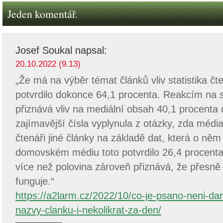
Jeden komentář.
Josef Soukal
napsal:
20.10.2022 (9.13)
„Že má na výběr témat článků vliv statistika č
potvrdilo dokonce 64,1 procenta. Reakcím na s
přiznává vliv na mediální obsah 40,1 procenta
zajímavější čísla vyplynula z otázky, zda méd
čtenáři jiné články na základě dat, která o něm
domovském médiu toto potvrdilo 26,4 procent
více než polovina zároveň přiznává, že přesně 
funguje.“
https://a2larm.cz/2022/10/co-je-psano-neni-da
nazvy-clanku-i-nekolikrat-za-den/