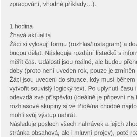
zpracování, vhodné příklady…).
1 hodina
Žhavá aktualita
Žáci si vylosují formu (rozhlas/Instagram) a d
budou dělat. Následuje rozdání lístečků s inf
měřit čas. Události jsou reálné, ale budou př
doby (proto není uveden rok, pouze je zmíněn
Žáci jsou uvedeni do situace, kdy musí během
vytvořit souvislý logický text. Po uplynutí čas
odevzdá své příspěvku (ideálně je připevní na ta
rozhlasové skupiny si ve třídě/na chodbě najdo
mohli svůj výstup nahrát.
Následuje poslech všech nahrávek a jejich zh
stránka obsahová, ale i mluvní projev), poté r