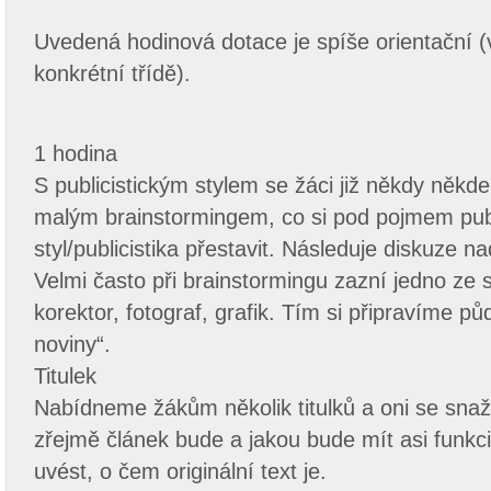
Uvedená hodinová dotace je spíše orientační (
konkrétní třídě).
1 hodina
S publicistickým stylem se žáci již někdy někd
malým brainstormingem, co si pod pojmem publ
styl/publicistika přestavit. Následuje diskuze 
Velmi často při brainstormingu zazní jedno ze sl
korektor, fotograf, grafik. Tím si připravíme pů
noviny“.
Titulek
Nabídneme žákům několik titulků a oni se snaž
zřejmě článek bude a jakou bude mít asi fun
uvést, o čem originální text je.