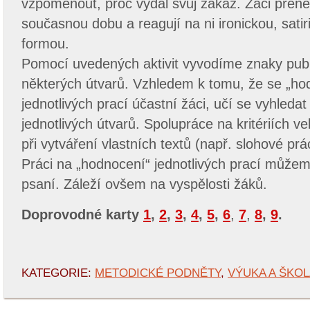
vzpomenout, proč vydal svůj zákaz. Žáci přen
současnou dobu a reagují na ni ironickou, sati
formou.
Pomocí uvedených aktivit vyvodíme znaky publi
některých útvarů. Vzhledem k tomu, že se „ho
jednotlivých prací účastní žáci, učí se vyhledat 
jednotlivých útvarů. Spolupráce na kritériích 
při vytváření vlastních textů (např. slohové prá
Práci na „hodnocení“ jednotlivých prací můžem
psaní. Záleží ovšem na vyspělosti žáků.
Doprovodné karty
1
,
2
,
3
,
4
,
5
,
6
,
7
,
8
,
9
.
KATEGORIE:
METODICKÉ PODNĚTY
,
VÝUKA A ŠKO