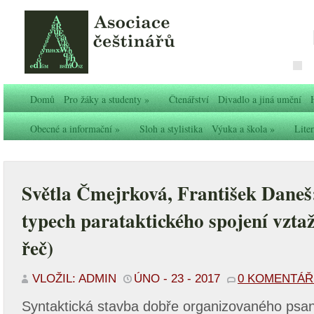
Domů
Pro žáky a studenty
»
Čtenářství
Divadlo a jiná umění
Obecné a informační
»
Sloh a stylistika
Výuka a škola
»
Liter
Světla Čmejrková, František Daneš:
typech parataktického spojení vzta
řeč)
VLOŽIL: ADMIN
ÚNO - 23 - 2017
0 KOMENTÁ
Syntaktická stavba dobře organizovaného psa