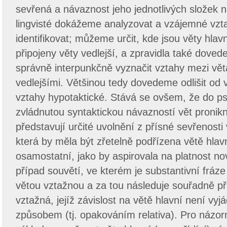
sevřená a návaznost jeho jednotlivých složek na
lingvisté dokážeme analyzovat a vzájemné vzt
identifikovat; můžeme určit, kde jsou věty hlavn
připojeny věty vedlejší, a zpravidla také doved
správně interpunkčně vyznačit vztahy mezi věta
vedlejšími. Většinou tedy dovedeme odlišit od 
vztahy hypotaktické. Stává se ovšem, že do p
zvládnutou syntaktickou návazností vět pronikn
představují určité uvolnění z přísné sevřenost
která by měla být zřetelně podřízena větě hlav
osamostatní, jako by aspirovala na platnost nov
případ souvětí, ve kterém je substantivní fráze
větou vztažnou a za tou následuje souřadně při
vztažná, jejíž závislost na větě hlavní není v
způsobem (tj. opakováním relativa). Pro názo