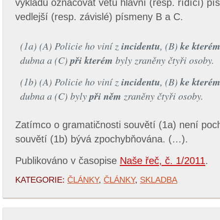
výkladu označovat větu hlavní (resp. řídící) 
vedlejší (resp. závislé) písmeny B a C.
incidentu
ke které
(1a) (A)
Policie ho viní z
,
(B)
při kterém
dubna a
(C)
byly zraněny čtyři osoby.
incidentu
ke které
(1b) (A)
Policie ho viní z
,
(B)
při něm
dubna a
(C)
byly
zraněny čtyři osoby.
Zatímco o gramatičnosti souvětí (1a) není poc
souvětí (1b) bývá zpochybňována. (…).
Publikováno v časopise
Naše řeč, č. 1/2011
.
KATEGORIE:
ČLÁNKY
,
ČLÁNKY
,
SKLADBA