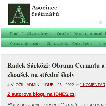
Domů
Pro žáky a studenty
»
Čtenářství
Divadlo a jiná umění
Obecné a informační
»
Sloh a stylistika
Výuka a škola
»
Liter
Radek Sárközi: Obrana Cermatu a 
zkoušek na střední školy
VLOŽIL: ADMIN
DUB - 25 - 2022
1 KOMENTÁŘ
Z autorova blogu na IDNES.cz
:
Hlasy požadující zrušení Cermatu, což je orga