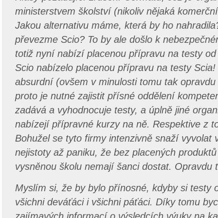
ministerstvem školství (nikoliv nějaká komerční
Jakou alternativu máme, která by ho nahradila
převezme Scio? To by ale došlo k nebezpečném
totiž nyní nabízí placenou přípravu na testy 
Scio nabízelo placenou přípravu na testy Scia!
absurdní (ovšem v minulosti tomu tak opravdu 
proto je nutné zajistit přísné oddělení kompeten
zadává a vyhodnocuje testy, a úplně jiné organ
nabízejí přípravné kurzy na ně. Respektive z t
Bohužel se tyto firmy intenzivně snaží vyvolat v
nejistoty až paniku, že bez placených produktů 
vysněnou školu nemají šanci dostat. Opravdu to
Myslím si, že by bylo přínosné, kdyby si testy
všichni deváťáci i všichni páťáci. Díky tomu b
zajímavých informací o výsledcích výuky na ka