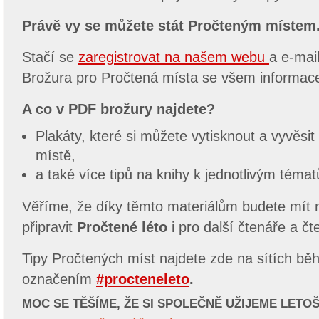
Právě vy se můžete stát Pročteným místem
Stačí se
zaregistrovat na našem webu
a e-mai
Brožura pro Pročtená místa se všem informac
A co v PDF brožury najdete?
Plakáty, které si můžete vytisknout a vyvěs
místě,
a také více tipů na knihy k jednotlivým téma
Věříme, že díky těmto materiálům budete mít
připravit
Pročtené léto
i pro další čtenáře a č
Tipy Pročtených míst najdete zde na sítích bě
označením
#procteneleto
.
MOC SE TĚŠÍME, ŽE SI SPOLEČNĚ UŽIJEME LETOŠ