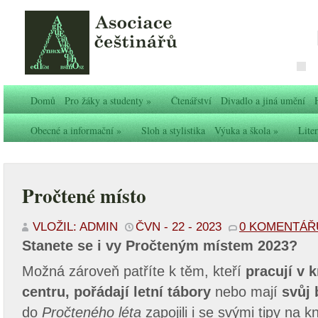
Domů
Pro žáky a studenty
»
Čtenářství
Divadlo a jiná umění
Obecné a informační
»
Sloh a stylistika
Výuka a škola
»
Liter
Pročtené místo
VLOŽIL: ADMIN
ČVN - 22 - 2023
0 KOMENTÁŘ
Stanete se i vy Pročteným místem 2023?
Možná zároveň patříte k těm, kteří
pracují v 
centru, pořádají letní tábory
nebo mají
svůj 
do
Pročteného léta
zapojili i se svými tipy na kn