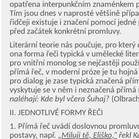
opatřena interpunkčním znaménkem p
Tím jsou dnes v naprosté většině příp
řidčeji existuje i značení pomocí jedn
před začátek konkrétní promluvy.
Literární teorie nás poučuje, pro který d
ona forma řeči typická v umělecké lite
pro vnitřní monolog se nejčastěji pou
přímá řeč, v moderní próze je tu hojná
pro dialog je zase typická značená přím
vyskytuje se v něm i neznačená přímá 
naléhají: Kde byl včera Šuhaj?
(Olbrach
II. JEDNOTLIVÉ FORMY ŘEČI
1. Přímá řeč uvádí doslovnou promluv
postavy, např.
„Miluji tě, Eliško,“
řekl K