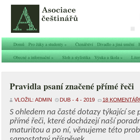
Domů
Pro žáky a studenty
»
Čtenářství
Divadlo a jiná umění
Obecné a informační
»
Sloh a stylistika
Výuka a škola
»
Liter
Pravidla psaní značené přímé řeči
VLOŽIL: ADMIN
DUB - 4 - 2019
18 KOMENTÁŘ
S ohledem na časté dotazy týkající se 
přímé řeči, které docházejí naší pora
maturitou a po ní, věnujeme této pro
samostatný příspěvek.