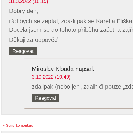
31.3.2022 (18.15)
Dobrý den,
rád bych se zeptal, zda-li pak se Karel a Elišk
Docela jsem se do tohoto příběhu začetl a zaj
Děkuji za odpověď
Reagovat
Miroslav Klouda
napsal:
3.10.2022 (10.49)
zdalipak (nebo jen „zdali“ či pouze „zd
Reagovat
« Starší komentáře