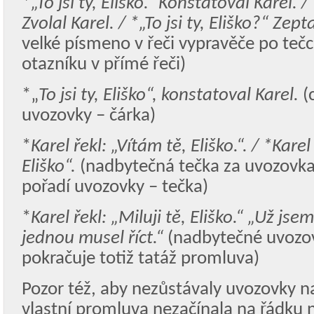
*
„To jsi ty, Eliško.“ Konstatoval Karel. /
Zvolal Karel. / *„To jsi ty, Eliško?“ Zept
velké písmeno v řeči vypravěče po tečce
otazníku v přímé řeči)
*„
To jsi ty, Eliško“, konstatoval Karel.
(
uvozovky – čárka)
*
Karel řekl: „Vítám tě, Eliško.“. / *Karel
Eliško“.
(nadbytečná tečka za uvozovk
pořadí uvozovky – tečka)
*
Karel řekl: „Miluji tě, Eliško.“ „Už jsem
jednou musel říct.“
(nadbytečné uvozo
pokračuje totiž tatáž promluva)
Pozor též, aby nezůstávaly uvozovky n
vlastní promluva nezačínala na řádku 