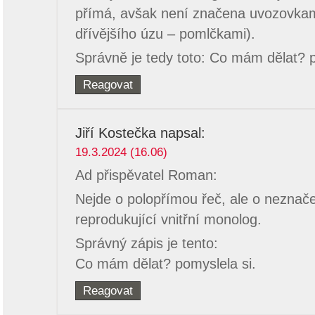
přímá, avšak není značena uvozovkami
dřívějšího úzu – pomlčkami).
Správně je tedy toto: Co mám dělat? p
Reagovat
Jiří Kostečka
napsal:
19.3.2024 (16.06)
Ad přispěvatel Roman:
Nejde o polopřímou řeč, ale o neznač
reprodukující vnitřní monolog.
Správný zápis je tento:
Co mám dělat? pomyslela si.
Reagovat