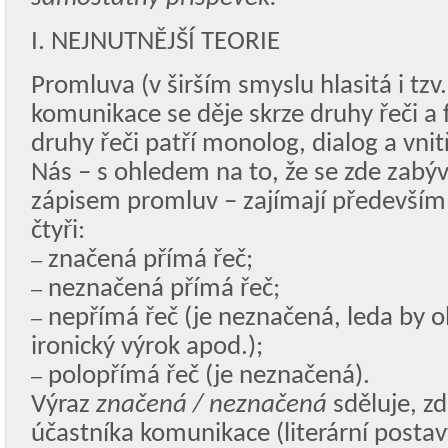
I. NEJNUTNĚJŠÍ TEORIE
Promluva (v širším smyslu hlasitá i tzv.
komunikace se děje skrze druhy řeči a 
druhy řeči patří monolog, dialog a vni
Nás – s ohledem na to, že se zde za
zápisem promluv – zajímají především 
čtyři:
značená přímá řeč;
–
neznačená přímá řeč;
–
nepřímá řeč (je neznačená, leda by o
–
ironický výrok apod.);
polopřímá řeč (je neznačená).
–
Výraz
značená / neznačená
sděluje, z
účastníka komunikace (literární postavy