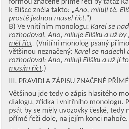
formou značené přímé řeči by tatáž K
k Elišce zněla takto: „
Ano, miluji tě, Eli
prostě jednou musel říct.“
)
B) Ve vnitřním monologu:
Karel se nad
rozhodoval.
Ano, miluje Elišku a už by 
měl říct
.
(Vnitřní monolog psaný přímo
většinou neznačený:
Karel se nadechl 
rozhodoval:
Ano, miluji Elišku a už jí 
musím říct
.
)
III. PRAVIDLA ZÁPISU ZNAČENÉ PŘÍMÉ
Většinou jde tedy o zápis hlasitého m
dialogu, zřídka i vnitřního monologu.
psát by se měly uvozovky české, tedy 
přímé řeči dole, na jejím konci nahoře.