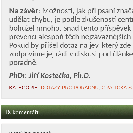
Na závěr
: Možností, jak při psaní zna
udělat chybu, je podle zkušeností cent
bohužel mnoho. Snad tento příspěvek
prevenci alespoň těch nejzávažnějších.
Pokud by přišel dotaz na jev, který zd
zodpovíme jej rádi v diskusi pod článke
poradně.
PhDr. Jiří Kostečka, Ph.D.
KATEGORIE:
DOTAZY PRO PORADNU
,
GRAFICKÁ S
18 komentářů.