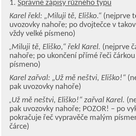
1.
Správné zápisy různého typu
Karel řekl: „Miluji tě, Eliško.“
(nejprve t
uvozovky nahoře; po dvojtečce v tako
vždy velké písmeno)
Miluji tě, Eliško,“ řekl Karel.
(nejprve 
„
nahoře; po ukončení přímé řeči čárkou
písmeno)
Karel zařval: „Už mě neštvi, Eliško!“
(n
pak uvozovky nahoře)
Už mě neštvi, Eliško!“ zařval Karel.
(ne
„
pak uvozovky nahoře; POZOR! – po vykř
pokračuje řeč vypravěče malým písme
čárce)