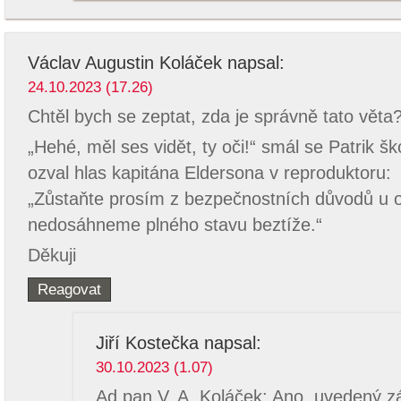
Václav Augustin Koláček
napsal:
24.10.2023 (17.26)
Chtěl bych se zeptat, zda je správně tato věta
„Hehé, měl ses vidět, ty oči!“ smál se Patrik š
ozval hlas kapitána Eldersona v reproduktoru:
„Zůstaňte prosím z bezpečnostních důvodů u 
nedosáhneme plného stavu beztíže.“
Děkuji
Reagovat
Jiří Kostečka
napsal:
30.10.2023 (1.07)
Ad pan V. A. Koláček: Ano, uvedený zá