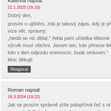
Kateřina
napsal:
21.1.2025 (19.10)
Dobrý den,
prosím o ujištění, zda je takový zápis, kdy je 
více vět, správný:
„Nedá se nic dělat,“ řekla paní učitelka tělesné
výcvik musí všichni. Jenom ten, kdo přinese l
kdo v den odjezdu onemocní, bude omluven.“
Moc děkuji!
Reagovat
Roman
napsal:
16.3.2024 (19.22)
Jak se prosím správně píše polopřímá řeč s ot