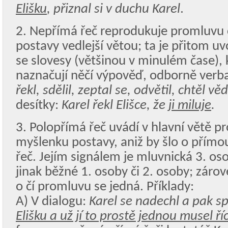
Elišku
, přiznal si v duchu Karel
.
2. Nepřímá řeč reprodukuje promluvu 
postavy vedlejší větou; ta je přitom u
se slovesy (většinou v minulém čase), k
naznačují něčí výpověď, odborně verba
řekl, sdělil, zeptal se, odvětil, chtěl vě
desítky:
Karel řekl Elišce, že
ji miluje
.
3. Polopřímá řeč uvádí v hlavní větě p
myšlenku postavy, aniž by šlo o přím
řeč. Jejím signálem je mluvnická 3. os
jinak běžné 1. osoby či 2. osoby; záro
o čí promluvu se jedná. Příklady:
A) V dialogu:
Karel se nadechl a pak sp
Elišku a už jí to prostě jednou musel ří