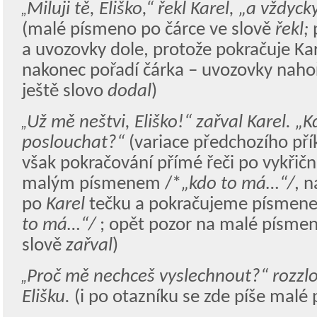
Miluji tě, Eliško,“ řekl Karel, „a vždyc
„
(malé písmeno po čárce ve slově
řekl;
a uvozovky dole, protože pokračuje Ka
nakonec pořadí čárka – uvozovky nahoře
ještě slovo
dodal
)
Už mě neštvi, Eliško!“ zařval Karel. 
„
poslouchat?“
(variace předchozího pří
však pokračování přímé řeči po vykřiční
malým písmenem /*
„
kdo to má…“/
, 
po
Karel
tečku a pokračujeme písmen
to má…“/
; opět pozor na malé písmen
slově
zařval
)
Proč mě nechceš vyslechnout?“ rozzlob
„
Elišku.
(i po otazníku se zde píše malé