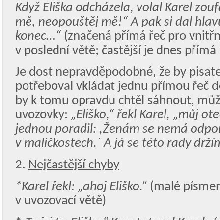
Když Eliška odcházela, volal Karel zou
mě, neopouštěj mě!“ A pak si dal hlavu
konec…“
(značená přímá řeč pro vnitř
v poslední větě; častější je dnes přím
Je dost nepravděpodobné, že by pisate
potřeboval vkládat jednu přímou řeč do
by k tomu opravdu chtěl sáhnout, můž
uvozovky:
„Eliško,“ řekl Karel, „můj o
jednou
poradil
: ,Ženám se nemá odpo
v maličkostech.´ A já se této rady drží
2.
Nejčastější chyby
*Karel řekl: „ahoj Eliško.“
(malé písmen
v uvozovací větě)