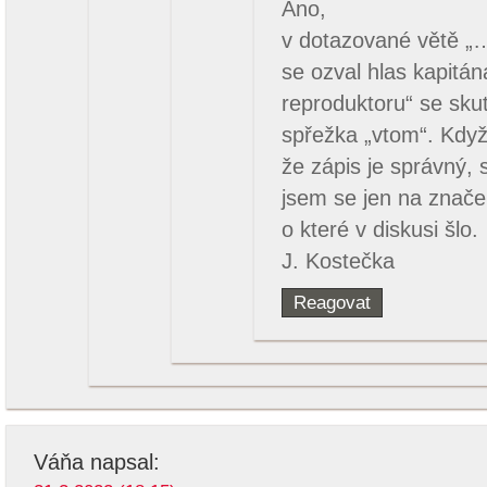
Ano,
v dotazované větě „
se ozval hlas kapitá
reproduktoru“ se sk
spřežka „vtom“. Když
že zápis je správný, 
jsem se jen na znače
o které v diskusi šlo.
J. Kostečka
Reagovat
Váňa
napsal: