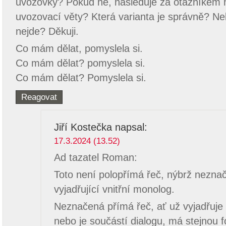
uvozovky? Pokud ne, následuje za otazníkem
uvozovací věty? Která varianta je správně? N
nejde? Děkuji.
Co mám dělat, pomyslela si.
Co mám dělat? pomyslela si.
Co mám dělat? Pomyslela si.
Reagovat
Jiří Kostečka
napsal:
17.3.2024 (13.52)
Ad tazatel Roman:
Toto není polopřímá řeč, nýbrž nezna
vyjadřující vnitřní monolog.
Neznačená přímá řeč, ať už vyjadřuje 
nebo je součástí dialogu, má stejnou 