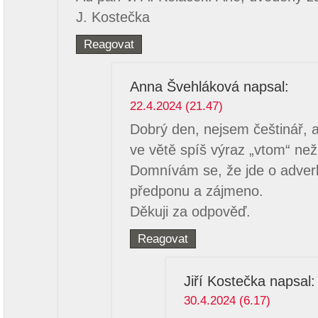
J. Kostečka
Reagovat
Anna Švehláková
napsal:
22.4.2024 (21.47)
Dobrý den, nejsem češtinář, a
ve větě spíš výraz „vtom“ než
Domnívám se, že jde o adverbia
předponu a zájmeno.
Děkuji za odpověď.
Reagovat
Jiří Kostečka
napsal:
30.4.2024 (6.17)