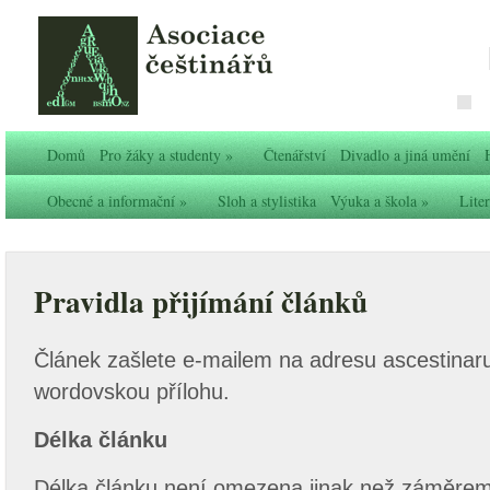
Domů
Pro žáky a studenty
»
Čtenářství
Divadlo a jiná umění
Obecné a informační
»
Sloh a stylistika
Výuka a škola
»
Liter
Pravidla přijímání článků
Článek zašlete e-mailem na adresu ascestinar
wordovskou přílohu.
Délka článku
Délka článku není omezena jinak než záměrem p