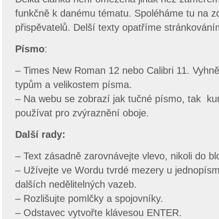
funkčně k danému tématu. Spoléháme tu na z
přispěvatelů. Delší texty opatříme stránkování
Písmo
:
– Times New Roman 12 nebo Calibri 11. Vyhně
typům a velikostem písma.
– Na webu se zobrazí jak tučné písmo, tak ku
používat pro zvýraznění oboje.
Další rady:
– Text zásadně zarovnávejte vlevo, nikoli do bl
– Užívejte ve Wordu tvrdé mezery u jednopís
dalších nedělitelných vazeb.
– Rozlišujte pomlčky a spojovníky.
– Odstavec vytvořte klávesou ENTER.