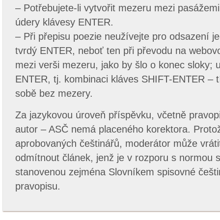
– Potřebujete-li vytvořit mezeru mezi pasážemi 
údery klávesy ENTER.
– Při přepisu poezie neužívejte pro odsazení je
tvrdý ENTER, neboť ten při převodu na webovo
mezi verši mezeru, jako by šlo o konec sloky; 
ENTER, tj. kombinaci kláves SHIFT-ENTER – tí
sobě bez mezery.
Za jazykovou úroveň příspěvku, včetně pravop
autor – ASČ nemá placeného korektora. Proto
aprobovaných češtinářů, moderátor může vrátit
odmítnout článek, jenž je v rozporu s normou s
stanovenou zejména Slovníkem spisovné češti
pravopisu.