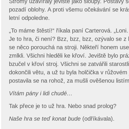
Stromy uzavíraly jeviště jako sloupy. Postavy 
pozadí oblohy. A proti všemu očekávání se krá
letní odpoledne.
„To máme štěstí!“ říkala paní Carterová. „Lon
Je to hra, či není? Bzz, bzz, bzz, ozývalo se z 
se něco porouchá na stroji. Někteří honem usedl
zmlkli. Všichni hleděli ke křoví. Jeviště bylo pr
bzučel v křoví stroj. Všichni se zatvářili starostl
dokončili větu, a už tu byla holčička v růžovém
postavila se na rohož, za mušli ověšenou listím
Vítám pány i lidi chudé…
Tak přece je to už hra. Nebo snad prolog?
Naše hra se teď konat bude
(odříkávala).