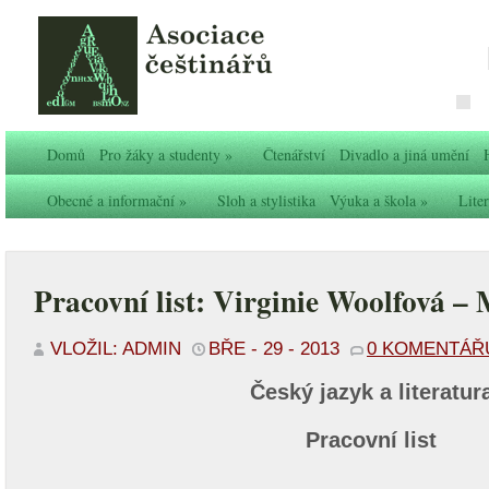
Domů
Pro žáky a studenty
»
Čtenářství
Divadlo a jiná umění
Obecné a informační
»
Sloh a stylistika
Výuka a škola
»
Liter
Pracovní list: Virginie Woolfová – 
VLOŽIL: ADMIN
BŘE - 29 - 2013
0 KOMENTÁŘ
Český jazyk a literatur
Pracovní list