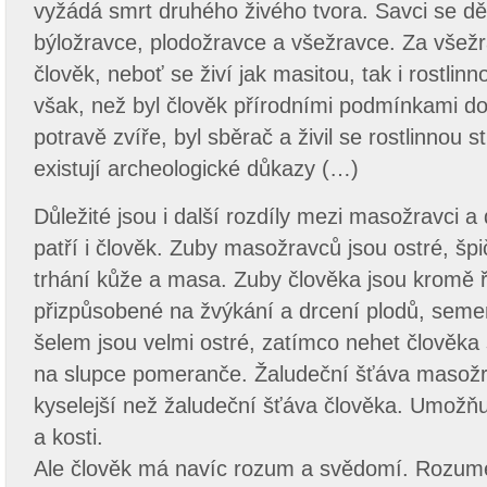
vyžádá smrt druhého živého tvora. Savci se d
býložravce, plodožravce a všežravce. Za všežr
člověk, neboť se živí jak masitou, tak i rostli
však, než byl člověk přírodními podmínkami do
potravě zvíře, byl sběrač a živil se rostlinnou s
existují archeologické důkazy (…)
Důležité jsou i další rozdíly mezi masožravci 
patří i člověk. Zuby masožravců jsou ostré, šp
trhání kůže a masa. Zuby člověka jsou kromě ř
přizpůsobené na žvýkání a drcení plodů, seme
šelem jsou velmi ostré, zatímco nehet člověka 
na slupce pomeranče. Žaludeční šťáva masožr
kyselejší než žaludeční šťáva člověka. Umožňuje
a kosti.
Ale člověk má navíc rozum a svědomí. Rozu