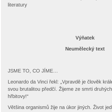
literatury
Výňatek
Neumělecký text
JSME TO, CO JÍME…
Leonardo da Vinci řekl: „Vpravdě je člověk král
svou brutalitou předčí. Žijeme ze smrti druhýc
hřbitovy!“
Většina organismů žije na úkor jiných. Život je