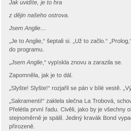
Jak uvidíte, je to hra
z dějin našeho ostrova.
Jsem Anglie…
„Je to Anglie,“ šeptali si. „Už to začlo.“ „Prolog,
do programu.
„
Jsem Anglie
,“ vypískla znovu a zarazila se.
Zapomněla, jak je to dál.
„Slyšte! Slyšte!“ rozjařil se pán v bílé vestě. „
„Sakramenti!“ zaklela slečna La Trobová, sch
Přelétla první řadu. Civěli, jako by je všechny
stejnoměrně je spálil. Jediný kravák Bond vypa
přirozeně.