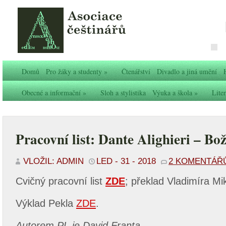
Domů
Pro žáky a studenty
»
Čtenářství
Divadlo a jiná umění
Obecné a informační
»
Sloh a stylistika
Výuka a škola
»
Liter
Pracovní list: Dante Alighieri – B
VLOŽIL: ADMIN
LED - 31 - 2018
2 KOMENTÁŘ
Cvičný pracovní list
ZDE
; překlad Vladimíra Mi
Výklad Pekla
ZDE
.
Autorem PL je David Franta.