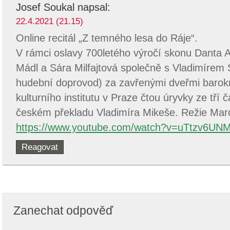
Josef Soukal
napsal:
22.4.2021 (21.15)
Online recitál „Z temného lesa do Ráje“.
V rámci oslavy 700letého výročí skonu Danta Ali
Mádl a Sára Milfajtová společně s Vladimírem
hudební doprovod) za zavřenými dveřmi barokn
kulturního institutu v Praze čtou úryvky ze tří
českém překladu Vladimíra Mikeše. Režie Marc
https://www.youtube.com/watch?v=uTtzv6UN
Reagovat
Zanechat odpověď