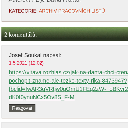
KATEGORIE:
ARCHIV PRACOVNÍCH LISTŮ
2 komentářů.
Josef Soukal
napsal:
1.5.2021 (12.02)
https://vltava.rozhlas.cz/jak-na-danta-chci-ct
pochopit-zname-ale-tezke-texty-rika-8473947?
fbclid=IwAR3qVRtjw0qOmU1FEq2zW-_oBKv
dK0I0ynuNCx5Ov8S_F-M
Reagovat