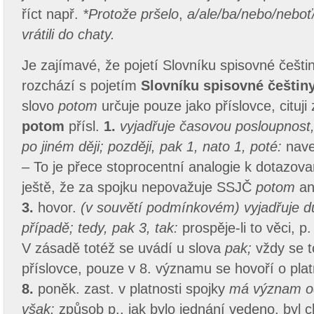
říct např.
*Protože pršelo
,
a/ale/ba/nebo/neboť/
vrátili do chaty.
Je zajímavé, že pojetí Slovníku spisovné češt
rozchází s pojetím
Slovníku spisovné češtin
slovo
potom
určuje pouze jako příslovce, cituji
potom
přísl.
1.
vyjadřuje časovou posloupnost,
po jiném ději; později, pak 1, nato 1, poté:
nave
– To je přece stoprocentní analogie k dotazov
ještě, že za spojku nepovažuje SSJČ
potom
an
3.
hovor.
(v souvětí podmínkovém) vyjadřuje d
případě; tedy, pak 3, tak:
prospěje-li to věci, p.
V zásadě totéž se uvádí u slova
pak;
vždy se t
příslovce, pouze v 8. významu se hovoří o platno
8.
poněk. zast. v platnosti spojky
má význam od
však:
způsob p., jak bylo jednání vedeno, byl 