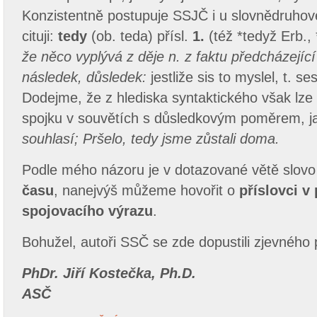
Konzistentně postupuje SSJČ i u slovnědruhov
cituji:
tedy
(ob. teda) přísl.
1.
(též *tedyž Erb.,
že něco vyplývá z děje n. z faktu předcházející 
následek, důsledek:
jestliže sis to myslel, t. ses
Dodejme, že z hlediska syntaktického však lze
spojku v souvětích s důsledkovým poměrem, j
souhlasí; Pršelo, tedy jsme zůstali doma.
Podle mého názoru je v dotazované větě slov
času
, nanejvýš můžeme hovořit o
příslovci v 
spojovacího výrazu
.
Bohužel, autoři SSČ se zde dopustili zjevného
PhDr. Jiří Kostečka, Ph.D.
ASČ