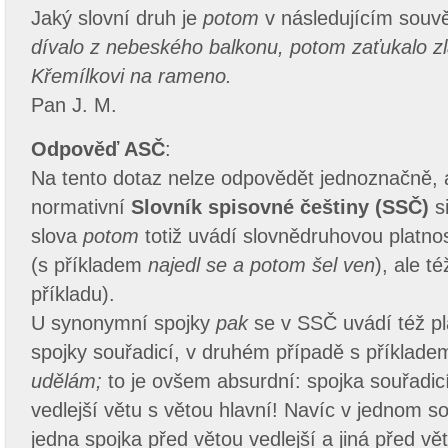
Jaký slovní druh je
potom
v následujícím souv
dívalo z nebeského balkonu, potom zaťukalo z
Křemílkovi na rameno.
Pan J. M.
Odpověď ASČ
:
Na tento dotaz nelze odpovědět jednoznačně, a
normativní
Slovník spisovné češtiny (SSČ)
si
slova
potom
totiž uvádí slovnědruhovou platnos
(s příkladem
najedl se a potom šel ven
), ale t
příkladu).
U synonymní spojky
pak
se v SSČ uvádí též pl
spojky souřadicí, v druhém případě s příklad
udělám;
to je ovšem absurdní: spojka souřadi
vedlejší větu s větou hlavní! Navíc v jednom s
jedna spojka před větou vedlejší a jiná před vě