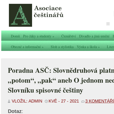
Domů
Pro žáky a studenty
»
Čtenářství
Divadlo a jiná umění
Obecné a informační
»
Sloh a stylistika
Výuka a škola
»
Liter
Poradna ASČ: Slovnědruhová platn
„potom“, „pak“ aneb O jednom ned
Slovníku spisovné češtiny
VLOŽIL: ADMIN
KVĚ - 27 - 2021
3 KOMENTÁŘ
Dotaz
: