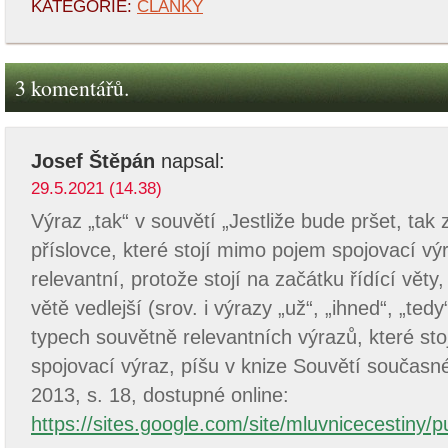
KATEGORIE:
ČLÁNKY
3 komentářů.
Josef Štěpán
napsal:
29.5.2021 (14.38)
Výraz „tak“ v souvětí „Jestliže bude pršet, ta
příslovce, které stojí mimo pojem spojovací výr
relevantní, protože stojí na začátku řídící věty
větě vedlejší (srov. i výrazy „už“, „ihned“, „tedy
typech souvětně relevantních výrazů, které st
spojovací výraz, píšu v knize Souvětí současné
2013, s. 18, dostupné online:
https://sites.google.com/site/mluvnicecestiny/p