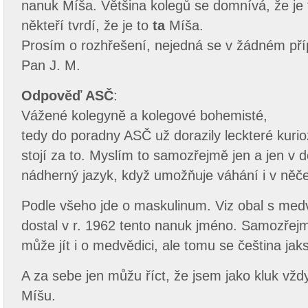
nanuk Míša. Většina kolegů se domnívá, že je
někteří tvrdí, že je to
ta
Míša.
Prosím o rozhřešení, nejedná se v žádném pří
Pan J. M.
Odpověď ASČ
:
Vážené kolegyně a kolegové bohemisté,
tedy do poradny ASČ už dorazily leckteré kurioz
stojí za to. Myslím to samozřejmě jen a jen v 
nádherný jazyk, když umožňuje váhání i v ně
Podle všeho jde o maskulinum. Viz obal s med
dostal v r. 1962 tento nanuk jméno. Samozřejm
může jít i o medvědici, ale tomu se čeština jaks
A za sebe jen můžu říct, že jsem jako kluk vž
Míšu.