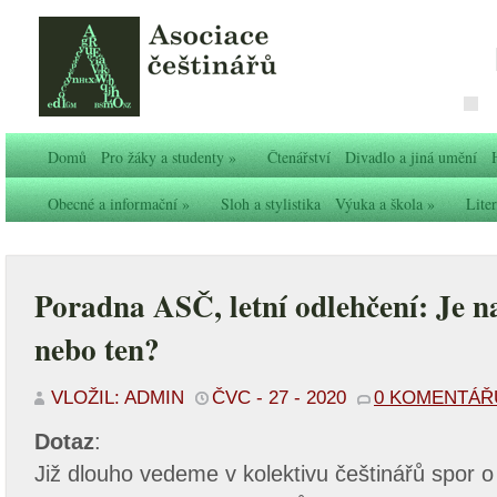
Domů
Pro žáky a studenty
»
Čtenářství
Divadlo a jiná umění
Obecné a informační
»
Sloh a stylistika
Výuka a škola
»
Liter
Poradna ASČ, letní odlehčení: Je n
nebo ten?
VLOŽIL: ADMIN
ČVC - 27 - 2020
0 KOMENTÁŘ
Dotaz
:
J
iž dlouho vedeme v kolektivu češtinářů spor o