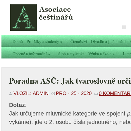
Domů
Pro žáky a studenty
»
Čtenářství
Divadlo a jiná umění
Obecné a informační
»
Sloh a stylistika
Výuka a škola
»
Liter
Poradna ASČ: Jak tvaroslovně urči
VLOŽIL: ADMIN
PRO - 25 - 2020
0 KOMENTÁŘ
Dotaz
:
Jak určujeme mluvnické kategorie ve spojení
p
vykáme): jde o 2. osobu čísla jednotného, n