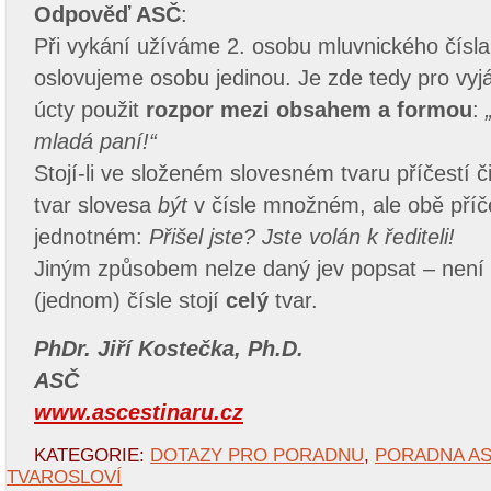
Odpověď ASČ
:
Při vykání užíváme 2. osobu mluvnického čísl
oslovujeme osobu jedinou. Je zde tedy pro vyj
úcty použit
rozpor mezi obsahem a formou
:
mladá paní!“
Stojí-li ve složeném slovesném tvaru příčestí č
tvar slovesa
být
v čísle množném, ale obě příče
jednotném:
Přišel jste?
Jste volán k řediteli!
Jiným způsobem nelze daný jev popsat – není 
(jednom) čísle stojí
celý
tvar.
PhDr. Jiří Kostečka, Ph.D.
ASČ
www.ascestinaru.cz
KATEGORIE:
DOTAZY PRO PORADNU
,
PORADNA A
TVAROSLOVÍ