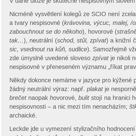
V dané úloze je skutečně nespisovným slovem
Nicméně vysvětlení kolegů ze SCIO není zcela 
a tvary nespisovné (
krávovina, výcuc, malej, /
zabouchnout se do někoho
), hovorové (
strašně
tak…
), neutrální (
schod, stůl, zpívat
) a knižní 
sic
,
vsednout na kůň,
sudlice
). Samozřejmě vžd
zde úmyslně uvedené sloveso
zpívat
je nikoli 
nespisovné v přeneseném významu „říkat prav
Někdy dokonce nemáme v jazyce pro kýžené 
žádný neutrální výraz: např.
plakat
je nesporně
brečet
naopak
h
ovorové,
bulit
stojí na hranici 
nespisovnosti – a nic mezi tím nenacházím;
št
archaické.
Leckde jde u vymezení stylizačního hodnocení 