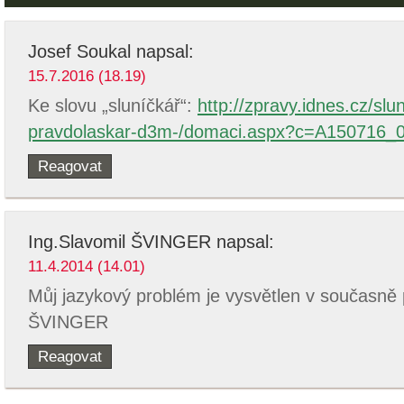
Josef Soukal
napsal:
15.7.2016 (18.19)
Ke slovu „sluníčkář“:
http://zpravy.idnes.cz/slu
pravdolaskar-d3m-/domaci.aspx?c=A150716_
Reagovat
Ing.Slavomil ŠVINGER
napsal:
11.4.2014 (14.01)
Můj jazykový problém je vysvětlen v současně
ŠVINGER
Reagovat