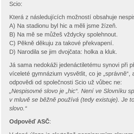
Scio:
Která z následujících možností obsahuje nesp
A) Na stadionu byl hic a měli jsme žízeň.
B) Na mě se můžeš vždycky spolehnout.
C) Pěkně děkuju za takové překvapení.
D) Narodila se jim dvojčata: holka a kluk.
Já sama nedokáži jedenáctiletému synovi při p
víceleté gymnázium vysvětlit, co je „správně“,
odpovědi od společnosti Scio už vůbec ne:
„Nespisovné slovo je „hic“. Není ve Slovníku sp
v mluvě se běžně používá (tedy existuje). Je t
slovo.“
Odpověď ASČ
: