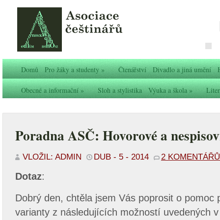
Domů
Pro žáky a studenty
»
Čtenářství
Divadlo a jiná umění
Obecné a informační
»
Sloh a stylistika
Výuka a škola
»
Liter
Poradna ASČ: Hovorové a nespisov
VLOŽIL: ADMIN
DUB - 5 - 2014
2 KOMENTÁŘŮ
Dotaz
:
Dobrý den, chtěla jsem Vás poprosit o pomoc 
varianty z následujících možností uvedených v 