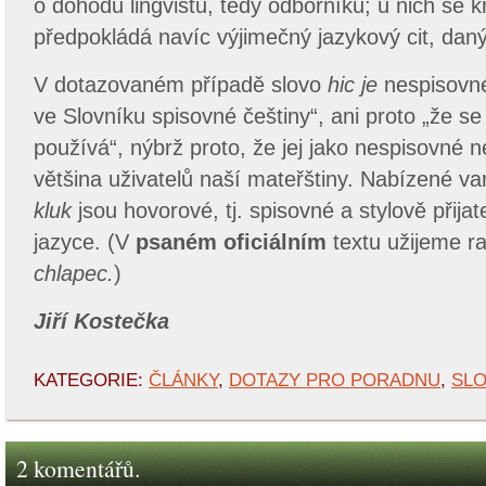
o dohodu lingvistů, tedy odborníků; u nich se 
předpokládá navíc výjimečný jazykový cit, daný 
V dotazovaném případě slovo
hic je
nespisovné
ve Slovníku spisovné češtiny“, ani proto „že s
používá“, nýbrž proto, že jej jako nespisovné 
většina uživatelů naší mateřštiny. Nabízené va
kluk
jsou hovorové, tj. spisovné a stylově přija
jazyce. (V
psaném
oficiálním
textu užijeme r
chlapec.
)
Jiří Kostečka
KATEGORIE:
ČLÁNKY
,
DOTAZY PRO PORADNU
,
SLO
2 komentářů.