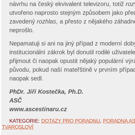
návrhu na český ekvivalent televizoru, totiž
roz
utvořeno naprosto stejným způsobem jako před
zavedený
rozhlas,
a přesto z nějakého záhad
neprošlo.
Nepamatuji si ani na jiný případ z moderní dob
institucionální zákrok byl donutil rodilé uživate
přijmout či naopak opustit nějaký populární výr
původu, pokud naší mateřštině v prvním přípa
naopak sedl.
PhDr. Jiří Kostečka, Ph.D.
ASČ
www.ascestinaru.cz
KATEGORIE:
DOTAZY PRO PORADNU
,
PORADNA A
TVAROSLOVÍ