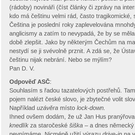
(rádoby) novináři (číst články či zprávy na inte
kdo má češtinu velmi rád, často tragikomické, 
Čeština je poslední roky zaplevelována mnohd
anglicismy a zatím to nevypadá, že by se měla
době zlepšit. Jako by některým Čechům na mat
nestydí se ji svévolně prznit. A zdá se, že Úst
češtinu nijak nebrání. Nebo se mýlím?
Pan D. V.
Odpověď ASČ
:
Souhlasím s řadou tazatelových postřehů. Tam
pojem nalézt české slovo, je zbytečné volit slo
Například
uzávěra
místo
lock-down.
Ihned ovšem dodám, že už Jan Hus pranýřoval 
knedlík
za staročeské
šiška
– a dnes německý
nevnímáme. Nicméně užití výrazu
drive-in
na v