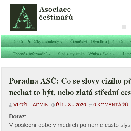
Domů
Pro žáky a studenty
»
Čtenářství
Divadlo a jiná umění
Obecné a informační
»
Sloh a stylistika
Výuka a škola
»
Liter
Poradna ASČ: Co se slovy cizího p
nechat to být, nebo zlatá střední ce
VLOŽIL: ADMIN
ŘÍJ - 8 - 2020
0 KOMENTÁŘŮ
Dotaz
:
V poslední době v médiích poměrně často slyš