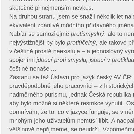
skutečně přinejmenším nevkus.
Na druhou stranu jsem se snažil několik let na
ekvivalent zdánlivě módního přídavného jmén
Nabízí se samozřejmě
protismyslný
, ale to nen
nejvýstižnější by bylo
protiúčelný
, ale takové 
v češtině prostě neexistuje – a jednoslovný v
spojeními
jdoucí proti smyslu, jsoucí v protik
češtině nenašel…
Zastanu se též Ústavu pro jazyk český AV ČR:
pravděpodobně jeho pracovníci – z historickýc
nadměrného purismu, jednak Česká republika 
aby bylo možné si některé restrikce vynutit. 
domnívám, že to, co v jazyce funguje, se v něm
mnohým jeho uživatelům nemusí líbit. A naopak
většinově nepřijmeme, se neudrží. Vzpomeňme