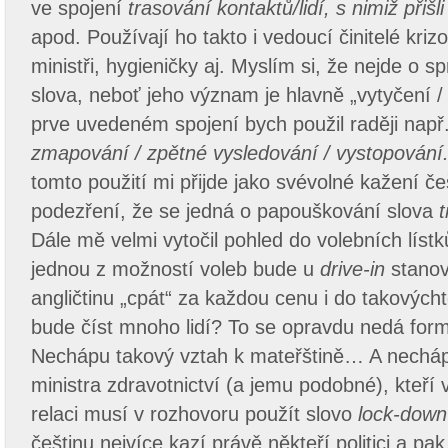
ve spojení
trasování kontaktů/lidí, s nimiž přiš
apod. Používají ho takto i vedoucí činitelé kriz
ministři, hygieničky aj. Myslím si, že nejde o s
slova, neboť jeho význam je hlavně „vytyčení /
prve uvedeném spojení bych použil raději např
zmapování / zpětné vysledování / vystopování
tomto použití mi přijde jako svévolné kažení 
podezření, že se jedná o papouškování slova
t
Dále mě velmi vytočil pohled do volebních líst
jednou z možností voleb bude u
drive-in
stanov
angličtinu „cpát“ za každou cenu i do takových
bude číst mnoho lidí? To se opravdu nedá for
Nechápu takový vztah k mateřštině… A nechápu
ministra zdravotnictví (a jemu podobné), kteří 
relaci musí v rozhovoru použít slovo
lock-down
češtinu nejvíce kazí právě někteří politici a pak