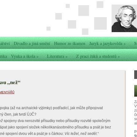
ářství
Divadlo a jiná umění
Humor ze škamen
Jazyk a jazykověda
»
M
stika
Výuka a škola
»
Literatura
»
Z prací žáků a studentů
»
kou „než“
OMENTÁŘŮ
Z
V
o spojka (až na archaické výjimky) podřadicí, jak může připojovat
z
ý člen, jak tvrdí ÚJČ?
č
s
ež
spojeny dva nerozvité přísudky nebo přísudky rozvité společným
ak
ápat jako spojení složek několikanásobného přísudku a psát je bez
P
né spojení dvou vět a psát je s čárkou:
Víc ležel, než seděl.
“
5