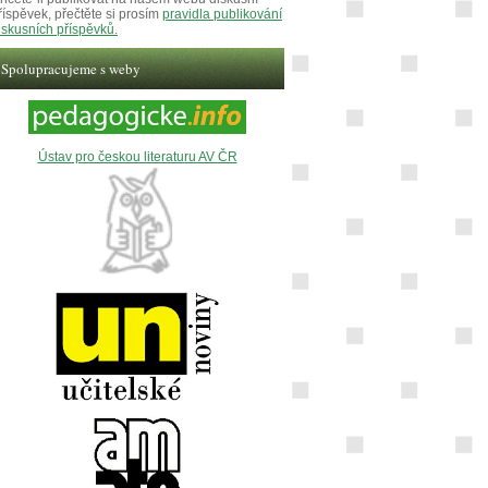
říspěvek, přečtěte si prosím
pravidla publikování
iskusních příspěvků.
Spolupracujeme s weby
Ústav pro českou literaturu AV ČR