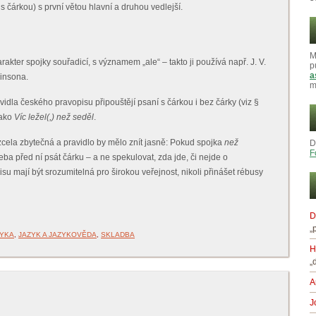
 s čárkou) s první větou hlavní a druhou vedlejší.
M
akter spojky souřadicí, s významem „ale“ – takto ji používá např. J. V.
p
a
insona.
m
vidla českého pravopisu připouštějí psaní s čárkou i bez čárky (viz §
jako
Víc ležel(,) než seděl
.
cela zbytečná a pravidlo by mělo znít jasně: Pokud spojka
než
D
F
třeba před ní psát čárku – a ne spekulovat, zda jde, či nejde o
u mají být srozumitelná pro širokou veřejnost, nikoli přinášet rébusy
D
„
ZYKA
,
JAZYK A JAZYKOVĚDA
,
SKLADBA
H
„
A
J