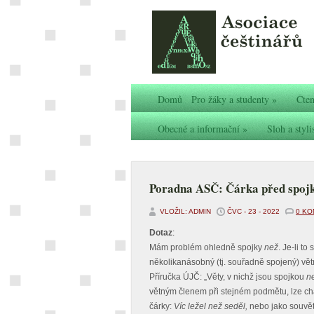
Domů
Pro žáky a studenty
»
Čten
Obecné a informační
»
Sloh a styli
Poradna ASČ: Čárka před spoj
VLOŽIL: ADMIN
ČVC - 23 - 2022
0 K
Dotaz
:
Mám problém ohledně spojky
než
. Je-li t
několikanásobný (tj. souřadně spojený) větn
Příručka ÚJČ: „Věty, v nichž jsou spojkou
n
větným členem při stejném podmětu, lze ch
čárky:
Víc ležel než seděl,
nebo jako souvět