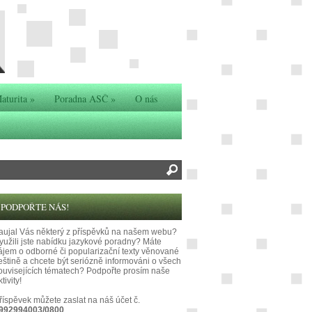
aturita
»
Poradna ASČ
»
O nás
PODPOŘTE NÁS!
aujal Vás některý z příspěvků na našem webu?
yužili jste nabídku jazykové poradny? Máte
ájem o odborné či popularizační texty věnované
eštině a chcete být seriózně informováni o všech
ouvisejících tématech? Podpořte prosím naše
tivity!
říspěvek můžete zaslat na náš účet č.
992994003/0800
.