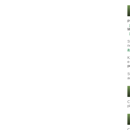
P
M
S
n
a
K
e
p
S
a
C
p
C