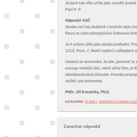
Já bych tuto větu určila jako souvětí (psané
Paní H. P.
Odpověď ASČ
:
Spojka
než
má skutečně v knižním stylu char
Pleva ve svém převyprávění Defoeova Rob
Je-li ovšem užita jako spojka podřadicí, Pra
121/2, Pozn. 2, školní vydání) v případech 
Osobně se domnívám, že tato „jemnost“ je z
uvozuje vedlejší větu, nikoli větný člen, je 
několikanásobný přísudek. Pravidla pravopis
složité i pro bohemisty.
PhDr. Jiří Kostečka, Ph.D.
KATEGORIE:
ČLÁNKY
,
GRAFICKÁ STRÁNKA JA
Zanechat odpověď