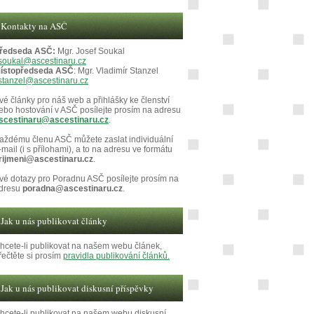
Kontakty na ASČ
ředseda ASČ:
Mgr. Josef Soukal
soukal@ascestinaru.cz
ístopředseda ASČ
: Mgr. Vladimír Stanzel
stanzel@ascestinaru.cz
vé články pro náš web a přihlášky ke členství
ebo hostování v ASČ posílejte prosím na adresu
scestinaru@ascestinaru.cz
.
aždému členu ASČ můžete zaslat individuální
-mail (i s přílohami), a to na adresu ve formátu
rijmeni@ascestinaru.cz
.
vé dotazy pro Poradnu ASČ posílejte prosím na
dresu
poradna@ascestinaru.cz
.
Jak u nás publikovat články
hcete-li publikovat na našem webu článek,
řečtěte si prosím
pravidla publikování článků.
Jak u nás publikovat diskusní příspěvky
hcete-li publikovat na našem webu diskusní