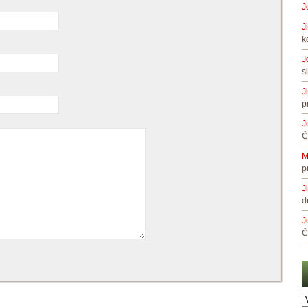
J
J
k
J
s
J
p
J
Č
M
p
J
d
J
Č
A
č