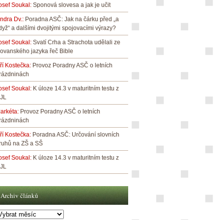
osef Soukal
:
Sponová slovesa a jak je učit
indra Dv.
:
Poradna ASČ: Jak na čárku před „a
dyž“ a dalšími dvojitými spojovacími výrazy?
osef Soukal
:
Svatí Crha a Strachota udělali ze
lovanského jazyka řeč Bible
iří Kostečka
:
Provoz Poradny ASČ o letních
rázdninách
osef Soukal
:
K úloze 14.3 v maturitním testu z
JL
arkéta
:
Provoz Poradny ASČ o letních
rázdninách
iří Kostečka
:
Poradna ASČ: Určování slovních
ruhů na ZŠ a SŠ
osef Soukal
:
K úloze 14.3 v maturitním testu z
JL
Archiv článků
rchiv
lánků