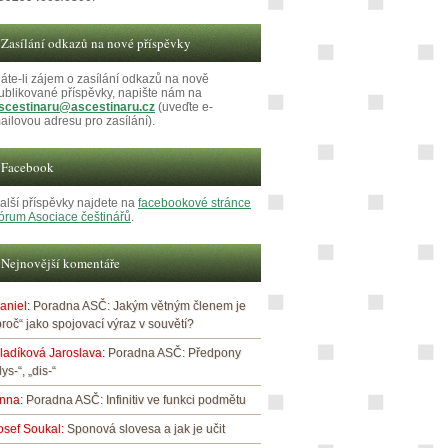
Zasílání odkazů na nové příspěvky
áte-li zájem o zasílání odkazů na nově
ublikované příspěvky, napište nám na
scestinaru@ascestinaru.cz
(uveďte e-
ailovou adresu pro zasílání).
Facebook
alší příspěvky najdete na
facebookové stránce
órum Asociace češtinářů
.
Nejnovější komentáře
aniel
:
Poradna ASČ: Jakým větným členem je
proč“ jako spojovací výraz v souvětí?
ladíková Jaroslava
:
Poradna ASČ: Předpony
dys-“, „dis-“
nna
:
Poradna ASČ: Infinitiv ve funkci podmětu
osef Soukal
:
Sponová slovesa a jak je učit