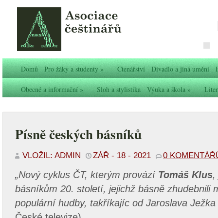
Domů
Pro žáky a studenty
»
Čtenářství
Divadlo a jiná umění
Obecné a informační
»
Sloh a stylistika
Výuka a škola
»
Liter
Písně českých básníků
VLOŽIL: ADMIN
ZÁŘ - 18 - 2021
0 KOMENTÁŘ
„Nový cyklus ČT, kterým provází
Tomáš Klus
,
básníkům 20. století, jejichž básně zhudebnili 
populární hudby, takříkajíc od Jaroslava Ježka
České televize)