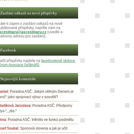
Zasílání odkazů na nové příspěvky
áte-li zájem o zasílání odkazů na nově
ublikované příspěvky, napište nám na
scestinaru@ascestinaru.cz
(uveďte e-
ailovou adresu pro zasílání).
Facebook
alší příspěvky najdete na
facebookové stránce
órum Asociace češtinářů
.
Nejnovější komentáře
aniel
:
Poradna ASČ: Jakým větným členem je
proč“ jako spojovací výraz v souvětí?
ladíková Jaroslava
:
Poradna ASČ: Předpony
dys-“, „dis-“
nna
:
Poradna ASČ: Infinitiv ve funkci podmětu
osef Soukal
:
Sponová slovesa a jak je učit