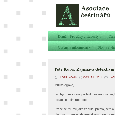
Domů
Pro žáky a studenty
»
Čten
Obecné a informační
»
Sloh a styli
Petr Kuba: Zajímavá detektivní
VLOŽIL: ADMIN
ČVN - 14 - 2014
1 K
Milí kolegové,
rád bych se s vámi podělil o mikropovídku
poradil o jejím hodnocení:
Práce se mi jeví jako zdařilá, přesto jsem a
plynoucí z nepředstavení aktérů děje, poně