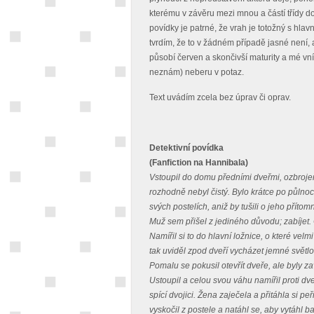
kterému v závěru mezi mnou a částí třídy došl
povídky je patrné, že vrah je totožný s hlav
tvrdím, že to v žádném případě jasné není
působí červen a skončivší maturity a mé vn
neznám) neberu v potaz.
Text uvádím zcela bez úprav či oprav.
Detektivní povídka
(Fanfiction na Hannibala)
Vstoupil do domu předními dveřmi, ozbroj
rozhodně nebyl čistý. Bylo krátce po půlnoc
svých postelích, aniž by tušili o jeho přítomn
Muž sem přišel z jediného důvodu; zabíjet. 
Namířil si to do hlavní ložnice, o které velmi
tak uviděl zpod dveří vycházet jemné světlo,
Pomalu se pokusil otevřít dveře, ale byly zav
Ustoupil a celou svou váhu namířil proti dv
spící dvojici. Žena zaječela a přitáhla si peř
vyskočil z postele a natáhl se, aby vytáhl 