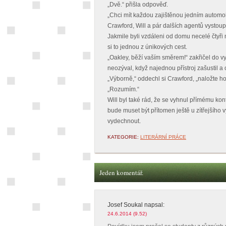
„Dvě.“ přišla odpověď.
„Chci mít každou zajištěnou jedním automobi
Crawford, Will a pár dalších agentů vystoupil
Jakmile byli vzdáleni od domu necelé čtyři m
si to jednou z únikových cest.
„Oakley, běží vaším směrem!“ zakřičel do v
neozýval, když najednou přístroj zašustil 
„Výborně,“ oddechl si Crawford, „naložte h
„Rozumím.“
Will byl také rád, že se vyhnul přímému kon
bude muset být přítomen ještě u zítřejšího v
vydechnout.
KATEGORIE:
LITERÁRNÍ PRÁCE
Jeden komentář.
Josef Soukal
napsal:
24.6.2014 (9.52)