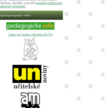
říspěvek, přečtěte si prosím
pravidla publikování
iskusních příspěvků.
Spolupracujeme s weby
Ústav pro českou literaturu AV ČR