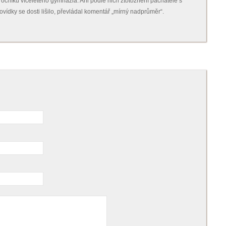
ročníků víceletého gymnázia. Ani podle nich ztotožnění pachatele s
vídky se dosti lišilo, převládal komentář „mírný nadprůměr“.