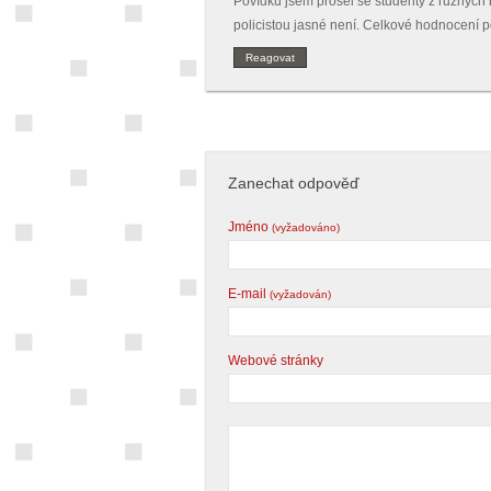
Povídku jsem prošel se studenty z různých 
policistou jasné není. Celkové hodnocení po
Reagovat
Zanechat odpověď
Jméno
(vyžadováno)
E-mail
(vyžadován)
Webové stránky