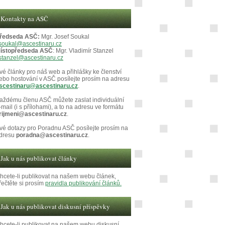
Kontakty na ASČ
ředseda ASČ:
Mgr. Josef Soukal
soukal@ascestinaru.cz
ístopředseda ASČ
: Mgr. Vladimír Stanzel
stanzel@ascestinaru.cz
vé články pro náš web a přihlášky ke členství
ebo hostování v ASČ posílejte prosím na adresu
scestinaru@ascestinaru.cz
.
aždému členu ASČ můžete zaslat individuální
-mail (i s přílohami), a to na adresu ve formátu
rijmeni@ascestinaru.cz
.
vé dotazy pro Poradnu ASČ posílejte prosím na
dresu
poradna@ascestinaru.cz
.
Jak u nás publikovat články
hcete-li publikovat na našem webu článek,
řečtěte si prosím
pravidla publikování článků.
Jak u nás publikovat diskusní příspěvky
hcete-li publikovat na našem webu diskusní