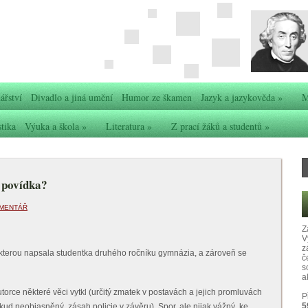
ářství
Divadlo a jiná umění
Humor ze škamen
Jazyk a jazykověda
»
M
stika
Výuka a škola
»
Literatura
»
Z prací žáků a studentů
»
 povídka?
OMENTÁŘ
Z
V
z
, kterou napsala studentka druhého ročníku gymnázia, a zároveň se
č
s
ak
utorce některé věci vytkl (určitý zmatek v postavách a jejich promluvách
P
5
kud neobjasněný zásah policie v závěru). Spor, ale nijak vážný, ke