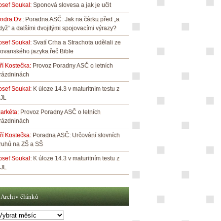
osef Soukal
:
Sponová slovesa a jak je učit
indra Dv.
:
Poradna ASČ: Jak na čárku před „a
dyž“ a dalšími dvojitými spojovacími výrazy?
osef Soukal
:
Svatí Crha a Strachota udělali ze
lovanského jazyka řeč Bible
iří Kostečka
:
Provoz Poradny ASČ o letních
rázdninách
osef Soukal
:
K úloze 14.3 v maturitním testu z
JL
arkéta
:
Provoz Poradny ASČ o letních
rázdninách
iří Kostečka
:
Poradna ASČ: Určování slovních
ruhů na ZŠ a SŠ
osef Soukal
:
K úloze 14.3 v maturitním testu z
JL
Archiv článků
rchiv
lánků