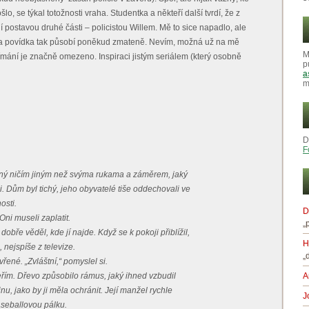
o, se týkal totožnosti vraha. Studentka a někteří další tvrdí, že z
ní postavou druhé části – policistou Willem. Mě to sice napadlo, ale
, a povídka tak působí poněkud zmateně. Nevím, možná už na mě
M
ímání je značně omezeno. Inspiraci jistým seriálem (který osobně
p
a
m
D
F
ený ničím jiným než svýma rukama a záměrem, jaký
i. Dům byl tichý, jeho obyvatelé tiše oddechovali ve
osti.
D
Oni museli zaplatit.
„
 dobře věděl, kde jí najde. Když se k pokoji přiblížil,
H
 nejspíše z televize.
„
řené. „Zvláštní,“ pomyslel si.
eřím. Dřevo způsobilo rámus, jaký ihned vzbudil
A
inu, jako by ji měla ochránit. Její manžel rychle
J
baseballovou pálku.