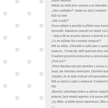
žádné slitování.
Někdo se dotkl jeho ramena a on leknutím us
„Jste v pořádku?“ zeptal se Jack Crawford. V
kůži na čele.
„Jste si jistý?“
Znovu přikývl a pevněji si přitáhl svou bund
nervozitě. Najednou zatoužil po objetí, což
– tedy vcítil se do jeho situace a přehrál si
„Co mi můžete říct o tomhle chlapovi?“
Will se otřásl. „Přemýšlí o sobě jako o vyma
nadechl. „Trestá lidi, kteří spáchali něco 
Crawford pozorně poslouchal a zpracováva
„Proč oni?“
„Před několika lety byli obviněni z únosu a
soud, ale shledáni nevinnými. Obvinění byl
„Hádám, že se tedy rozhodl vzít spravedlnos
Will se otočil a vyšel z místnosti. Crawfor
FBI.
„Beverly, vyhledejte jméno a adresu údajné ob
pokynul Jack mladé agentce a ta pouze při
„Vy, Wille, si běžte domů odpočinout. Zítra 
—-