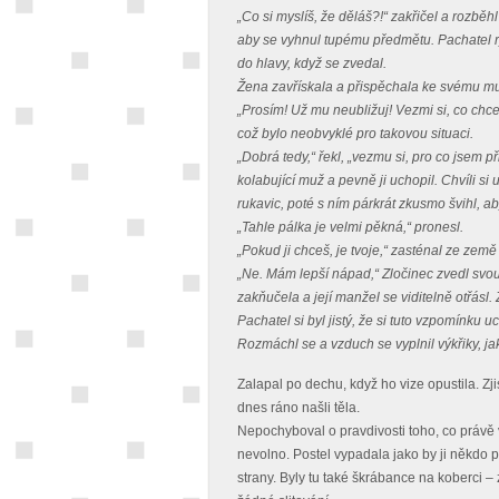
„Co si myslíš, že děláš?!“ zakřičel a rozběhl
aby se vyhnul tupému předmětu. Pachatel r
do hlavy, když se zvedal.
Žena zavřískala a přispěchala ke svému mu
„Prosím! Už mu neubližuj! Vezmi si, co chce
což bylo neobvyklé pro takovou situaci.
„Dobrá tedy,“ řekl, „vezmu si, pro co jsem p
kolabující muž a pevně ji uchopil. Chvíli si 
rukavic, poté s ním párkrát zkusmo švihl, aby
„Tahle pálka je velmi pěkná,“ pronesl.
„Pokud ji chceš, je tvoje,“ zasténal ze zem
„Ne. Mám lepší nápad,“ Zločinec zvedl svou
zakňučela a její manžel se viditelně otřásl. 
Pachatel si byl jistý, že si tuto vzpomínku 
Rozmáchl se a vzduch se vyplnil výkřiky, jak
Zalapal po dechu, když ho vize opustila. Zjis
dnes ráno našli těla.
Nepochyboval o pravdivosti toho, co právě 
nevolno. Postel vypadala jako by ji někdo 
strany. Byly tu také škrábance na koberci 