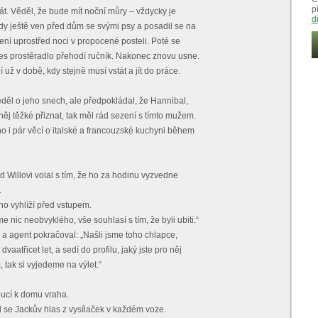
p
pát. Věděl, že bude mít noční můry – vždycky je
d
dy ještě ven před dům se svými psy a posadil se na
ní uprostřed noci v propocené posteli. Poté se
řes prostěradlo přehodí ručník. Nakonec znovu usne.
už v době, kdy stejně musí vstát a jít do práce.
děl o jeho snech, ale předpokládal, že Hannibal,
o něj těžké přiznat, tak měl rád sezení s tímto mužem.
ho i pár věcí o italské a francouzské kuchyni během
Willovi volal s tím, že ho za hodinu vyzvedne
.
k ho vyhlíží před vstupem.
 nic neobvyklého, vše souhlasí s tím, že byli ubiti.“
l a agent pokračoval: „Našli jsme toho chlapce,
vaatřicet let, a sedí do profilu, jaký jste pro něj
 tak si vyjedeme na výlet.“
oucí k domu vraha.
l se Jackův hlas z vysílaček v každém voze.