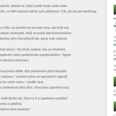
kočil, uklidnil se, když uviděl muže vedle sebe.
še, co Will dokázal udělat, bylo přikývnutí. Cítil, jak mu pot navlhčuje
P
M
u k tělu, ne protože by mu byla zima, ale kvůli své
 nebylo neobvyklé, když se právě stal kriminálníkem
S
 všechny jeho činy přesně tak, jak je vrah vykonal.
n
a
hači práva,“ Na chvíli zastavil, aby se zhluboka
K
nelegálního nebo společensky nepřípustného,“ Agent
e
p
l všechny informace.
S
a
 zneužívání dítěte. Byli předvedeni před Nejvyšší
o staženo,“ oznámil jeden ze speciálních agentů.
t do svých rukou,“ odvětil Jack.
d ho následoval před dům. Ulice byla zaplněná vozy
C
p
ěti těchto lidí. Zítra ho či ji zajedeme navštívit,“
kývla a odběhla.
chytíme toho bastarda.“
C