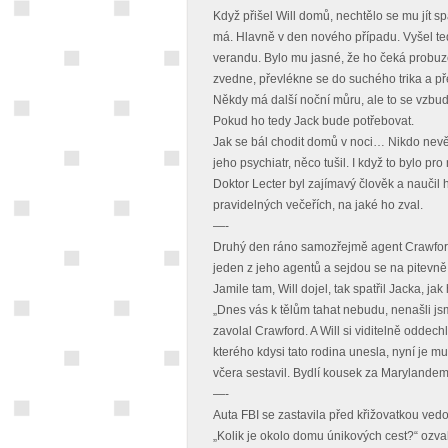
Když přišel Will domů, nechtělo se mu jít s
má. Hlavně v den nového případu. Vyšel te
verandu. Bylo mu jasné, že ho čeká probuze
zvedne, převlékne se do suchého trika a p
Někdy má další noční můru, ale to se vzbudí 
Pokud ho tedy Jack bude potřebovat.
Jak se bál chodit domů v noci… Nikdo nevě
jeho psychiatr, něco tušil. I když to bylo pr
Doktor Lecter byl zajímavý člověk a naučil 
pravidelných večeřích, na jaké ho zval.
—-
Druhý den ráno samozřejmě agent Crawford 
jeden z jeho agentů a sejdou se na pitevně
Jamile tam, Will dojel, tak spatřil Jacka, ja
„Dnes vás k tělům tahat nebudu, nenašli jsme
zavolal Crawford. A Will si viditelně oddech
kterého kdysi tato rodina unesla, nyní je mu d
včera sestavil. Bydlí kousek za Marylandem,
—-
Auta FBI se zastavila před křižovatkou ved
„Kolik je okolo domu únikových cest?“ ozva