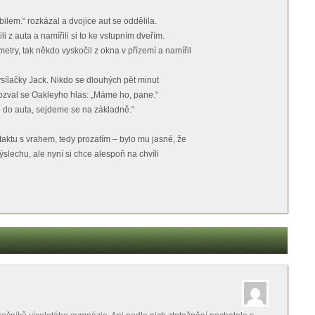
lem.“ rozkázal a dvojice aut se oddělila.
i z auta a namířili si to ke vstupním dveřím.
etry, tak někdo vyskočil z okna v přízemí a namířil
ysílačky Jack. Nikdo se dlouhých pět minut
a ozval se Oakleyho hlas: „Máme ho, pane.“
o do auta, sejdeme se na základně.“
taktu s vrahem, tedy prozatím – bylo mu jasné, že
ýslechu, ale nyní si chce alespoň na chvíli