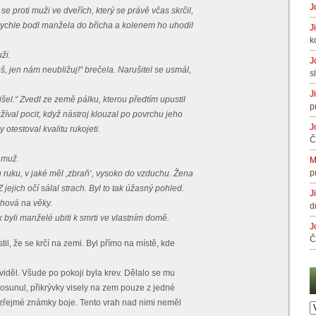
J
 se proti muži ve dveřích, který se právě včas skrčil,
ychle bodl manžela do břicha a kolenem ho uhodil
J
k
ži.
J
š, jen nám neubližuj!“ brečela. Narušitel se usmál,
s
J
řišel.“ Zvedl ze země pálku, kterou předtím upustil
p
užíval pocit, když nástroj klouzal po povrchu jeho
J
 otestoval kvalitu rukojeti.
Č
ě muž.
M
p
 ruku, v jaké měl ‚zbraň‘, vysoko do vzduchu. Žena
Z jejich očí sálal strach. Byl to tak úžasný pohled.
J
uchová na věky.
d
 byli manželé ubiti k smrti ve vlastním domě.
J
Č
til, že se krčí na zemi. Byl přímo na místě, kde
viděl. Všude po pokoji byla krev. Dělalo se mu
posunul, přikrývky visely na zem pouze z jedné
– zřejmé známky boje. Tento vrah nad nimi neměl
A
č