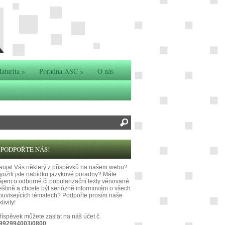
aturita
»
Poradna ASČ
»
O nás
PODPOŘTE NÁS!
aujal Vás některý z příspěvků na našem webu?
yužili jste nabídku jazykové poradny? Máte
ájem o odborné či popularizační texty věnované
eštině a chcete být seriózně informováni o všech
ouvisejících tématech? Podpořte prosím naše
tivity!
říspěvek můžete zaslat na náš účet č.
992994003/0800
.