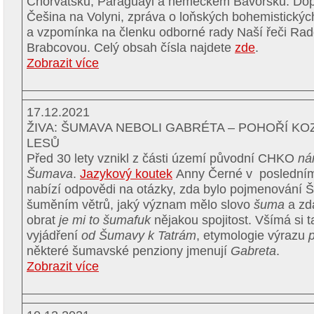
Chorvatsku, Paraguayi a německém Bavorsku. Dopl
Češina na Volyni, zpráva o loňských bohemistických
a vzpomínka na členku odborné rady Naší řeči Rad
Brabcovou. Celý obsah čísla najdete
zde
.
Zobrazit více
17.12.2021
ŽIVA: ŠUMAVA NEBOLI GABRÉTA – POHOŘÍ K
LESŮ
Před 30 lety vznikl z části území původní CHKO
ná
Šumava
.
Jazykový koutek
Anny Černé v posledním 
nabízí odpovědi na otázky, zda bylo pojmenování
šuměním větrů, jaký význam mělo slovo
šuma
a zd
obrat
je mi to šumafuk
nějakou spojitost. Všímá si 
vyjádření
od Šumavy k Tatrám
, etymologie výrazu
některé šumavské penziony jmenují
Gabreta
.
Zobrazit více