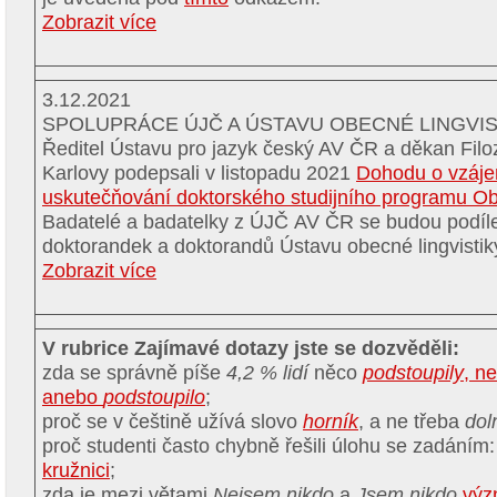
Zobrazit více
3.12.2021
SPOLUPRÁCE ÚJČ A ÚSTAVU OBECNÉ LINGVIS
Ředitel Ústavu pro jazyk český AV ČR a děkan Filoz
Karlovy podepsali v listopadu 2021
Dohodu o vzáje
uskutečňování doktorského studijního programu Obe
Badatelé a badatelky z ÚJČ AV ČR se budou podíle
doktorandek a doktorandů Ústavu obecné lingvisti
Zobrazit více
V rubrice Zajímavé dotazy jste se dozvěděli:
zda se správně píše
4,2 % lidí
něco
podstoupily
, n
anebo
podstoupilo
;
proč se v češtině užívá slovo
horník
, a ne třeba
dol
proč studenti často chybně řešili úlohu se zadáním
kružnici
;
zda je mezi větami
Nejsem nikdo
a
Jsem nikdo
výz