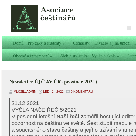
Domů
Pro žáky a studenty
»
Čtenářství
Divadlo a jiná umění
Obecné a informační
»
Sloh a stylistika
Výuka a škola
»
Liter
Newsletter ÚJČ AV ČR (prosinec 2021)
VLOŽIL: ADMIN
LED - 2 - 2022
0 KOMENTÁŘŮ
21.12.2021
VYŠLA NAŠE ŘEČ 5/2021
V poslední letošní
Naší řeči
zaměřil hostující edit
pozornost na češtinu ve světě. Šest studií mapuje 
a současného stavu češtiny a jejího užívání v ame