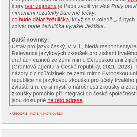
který
tvar zájmena
je třeba zvolit ve větě
Polly otev
nima/nimi rozutekly barevné tečky
;
co bude dělat žežulička
, když se v koledě „Já bych
zpívá:
bude žežulička vyrážet Ježíška
.
Další novinky:
Ústav pro jazyk český, v. v. i., hledá respondenty/r
Relevance jazykových zkoušek pro získání trvalého
drahách cizinců ze zemí mimo Evropskou unii žijící
(Grantová agentura České republiky, 2021–2023). 
názory cizinců/cizinek ze zemí mimo Evropskou unii
republice na jazykovou zkoušku pro účely trvalého
zvláště tím, co si myslí o náročnosti zkoušky a zda 
zkoušky pomohlo při integraci do české společnost
jsou dostupné
na této adrese
.
KATEGORIE:
JAZYK A JAZYKOVĚDA