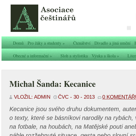
Domů
Pro žáky a studenty
»
Čtenářství
Divadlo a jiná umění
Obecné a informační
»
Sloh a stylistika
Výuka a škola
»
Liter
Michal Šanda: Kecanice
VLOŽIL: ADMIN
ČVC - 30 - 2013
0 KOMENTÁŘ
Kecanice jsou svého druhu dokumentem, autent
o texty, které se básníkovi narodily na rybách,
na fotbale, na houbách, na Matějské pouti ane
náhle rozžehnuté situace, gesta nebo slovní sr