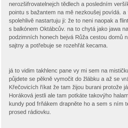
nerozšifrovatelnejch tědlech a posledním verš
pointu s bažantem na mě nezkoušej povídá. a 
spolehlivě nastartuju ji: že to neni naopak a fli
s balkónem Oktábcův. na to chytá jako jawa na
podzimních honech bejvá Růža cestou domů n
sajtny a potřebuje se rozehřát kecama.
já to vidim takhlenc pane vy mi sem na mističk
půjdete se pěkně vymočit do žlábku a až se vrá
Křečovicích říkat že tam žijou burani protože 
Horáková jestli ale tam potkáte takovýho hala
kundy pod frňákem drapněte ho a sem s ním t
prosed rádiovku.