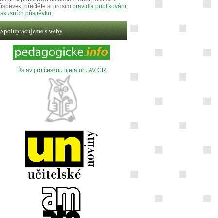
říspěvek, přečtěte si prosím
pravidla publikování
iskusních příspěvků.
Spolupracujeme s weby
Ústav pro českou literaturu AV ČR