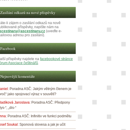
Zasílání odkazů na nové příspěvky
áte-li zájem o zasílání odkazů na nově
ublikované příspěvky, napište nám na
scestinaru@ascestinaru.cz
(uveďte e-
ailovou adresu pro zasílání).
Facebook
alší příspěvky najdete na
facebookové stránce
órum Asociace češtinářů
.
Nejnovější komentáře
aniel
:
Poradna ASČ: Jakým větným členem je
proč“ jako spojovací výraz v souvětí?
ladíková Jaroslava
:
Poradna ASČ: Předpony
dys-“, „dis-“
nna
:
Poradna ASČ: Infinitiv ve funkci podmětu
osef Soukal
:
Sponová slovesa a jak je učit