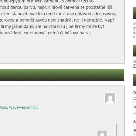
e nebo třpytem drahých kamenů. S pomocí těchto
nout danou barvu, např. cihlově červená se podstatně liší
všem stanovit exaktní rozdíl mezi meruňkovou a lososovou,
zurovou a pomněnkovou není snadné, ne-li nemožné. Např.
M
firmy jasně daný, ale na vzorníku jiné firmy může být
p
a
slonová kost, smetanová, režná či béžová barva.
m
D
F
D
„
H
ranka/170909-vesmir.html
„
A
J