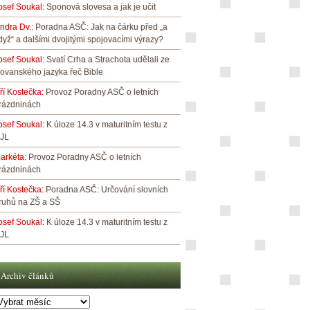
osef Soukal
:
Sponová slovesa a jak je učit
indra Dv.
:
Poradna ASČ: Jak na čárku před „a
dyž“ a dalšími dvojitými spojovacími výrazy?
osef Soukal
:
Svatí Crha a Strachota udělali ze
lovanského jazyka řeč Bible
iří Kostečka
:
Provoz Poradny ASČ o letních
rázdninách
osef Soukal
:
K úloze 14.3 v maturitním testu z
JL
arkéta
:
Provoz Poradny ASČ o letních
rázdninách
iří Kostečka
:
Poradna ASČ: Určování slovních
ruhů na ZŠ a SŠ
osef Soukal
:
K úloze 14.3 v maturitním testu z
JL
Archiv článků
rchiv
lánků