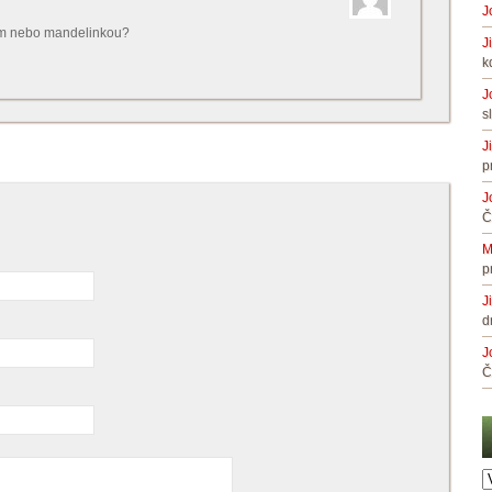
J
kem nebo mandelinkou?
J
k
J
s
J
p
J
Č
M
p
J
d
J
Č
A
č