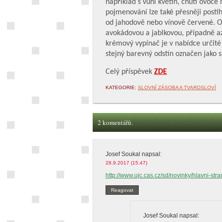
například s vůní květin, chutí ovoc
pojmenování lze také přesněji postih
od jahodově nebo vínově červené. O
avokádovou a jablkovou, případně a
krémový vypínač je v nabídce určité 
stejný barevný odstín označen jako 
Celý příspěvek
ZDE
KATEGORIE:
SLOVNÍ ZÁSOBA A TVAROSLOVÍ
2 komentářů.
Josef Soukal
napsal:
28.9.2017 (15.47)
http://www.ujc.cas.cz/sd/novinky/hlavni-st
Reagovat
Josef Soukal
napsal: