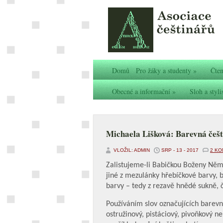
Domů
Pro žáky a studenty
»
Čten
Obecné a informační
»
Sloh a styli
Michaela Lišková: Barevná češt
VLOŽIL: ADMIN
SRP - 13 - 2017
2 K
Zalistujeme-li Babičkou Boženy Němc
jiné z mezulánky hřebíčkové barvy, 
barvy – tedy z rezavě hnědé sukně, 
Používáním slov označujících barevné
ostružinový, pistáciový, pivoňkový 