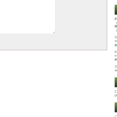
P
M
S
n
a
K
e
p
S
a
C
p
C