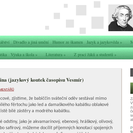
ářství
Divadlo a jiná umění
Humor ze škamen
Jazyk a jazykověda
»
M
stika
Výuka a škola
»
Literatura
»
Z prací žáků a studentů
»
ina (jazykový koutek časopisu Vesmír)
OMENTÁŘŮ
ové, zjistíme, že babiččin sváteční oděv sestával mimo
Z
V
bílého fěrtochu jako led a damaškového kabátku oblakové
z
čistě bílé zástěry a modrého kabátku.
č
s
ak
 odstíny, jako je akvamarínový, ebenový, hráškový, olivový,
nebo safírový, můžeme docílit příjemných konotací spojených
P
5