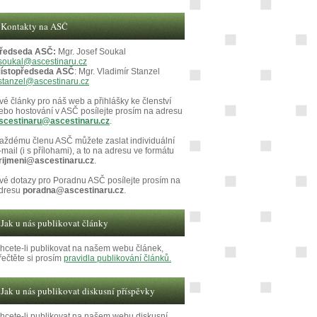
Kontakty na ASČ
ředseda ASČ:
Mgr. Josef Soukal
soukal@ascestinaru.cz
ístopředseda ASČ
: Mgr. Vladimír Stanzel
stanzel@ascestinaru.cz
vé články pro náš web a přihlášky ke členství
ebo hostování v ASČ posílejte prosím na adresu
scestinaru@ascestinaru.cz
.
aždému členu ASČ můžete zaslat individuální
-mail (i s přílohami), a to na adresu ve formátu
rijmeni@ascestinaru.cz
.
vé dotazy pro Poradnu ASČ posílejte prosím na
dresu
poradna@ascestinaru.cz
.
Jak u nás publikovat články
hcete-li publikovat na našem webu článek,
řečtěte si prosím
pravidla publikování článků.
Jak u nás publikovat diskusní příspěvky
hcete-li publikovat na našem webu diskusní