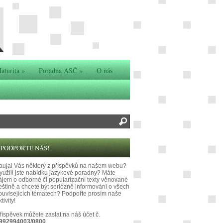
aturita
»
Poradna ASČ
»
O nás
PODPOŘTE NÁS!
aujal Vás některý z příspěvků na našem webu?
yužili jste nabídku jazykové poradny? Máte
ájem o odborné či popularizační texty věnované
eštině a chcete být seriózně informováni o všech
ouvisejících tématech? Podpořte prosím naše
tivity!
říspěvek můžete zaslat na náš účet č.
992994003/0800
.