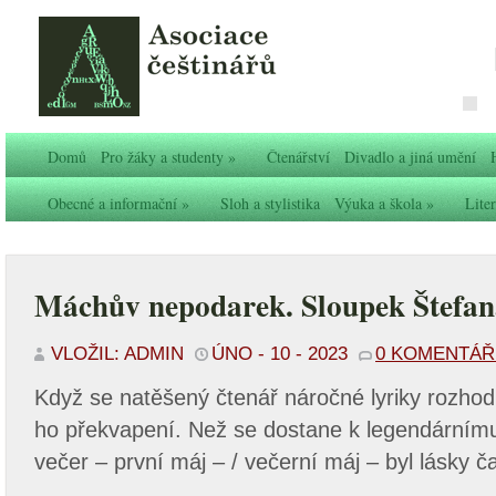
Domů
Pro žáky a studenty
»
Čtenářství
Divadlo a jiná umění
Obecné a informační
»
Sloh a stylistika
Výuka a škola
»
Liter
Máchův nepodarek. Sloupek Štefan
VLOŽIL: ADMIN
ÚNO - 10 - 2023
0 KOMENTÁ
Když se natěšený čtenář náročné lyriky rozhod
ho překvapení. Než se dostane k legendárnímu
večer – první máj – / večerní máj – byl lásky ča