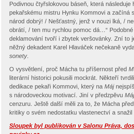
Podivnou čtyřslokovou báseň, která následuje
pekařskému mistru Hynku Kommovi a začíná s
národ dobrý! / Nešťastný, jenž v nouzi lká, / n
obrátí, / ten mu rychlou pomoc dá…“ Podobné
deklamování tvoří i zbytek veršovánky. Zní to 
něžný dekadent Karel Hlaváček nečekaně vyda
sonety
.
O vysvětlení, proč Mácha tu příšernost před
M
literární historici pokusili mockrát. Někteří tvrdi
dedikace pekaři Kommovi, který na
Máj
nejspíš
s národoveckou motivací. Jiní v předzpěvu
Má
cenzuru. Ještě další měli za to, že Mácha pře
kritiky o svém nedostatku vlastenectví a snažil 
Sloupek byl publikován v Salonu Práva, do