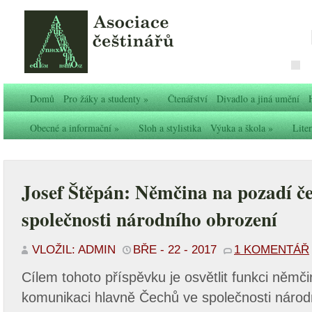
Domů
Pro žáky a studenty
»
Čtenářství
Divadlo a jiná umění
Obecné a informační
»
Sloh a stylistika
Výuka a škola
»
Liter
Josef Štěpán: Němčina na pozadí če
společnosti národního obrození
VLOŽIL: ADMIN
BŘE - 22 - 2017
1 KOMENTÁŘ
Cílem tohoto příspěvku je osvětlit funkci němč
komunikaci hlavně Čechů ve společnosti národ