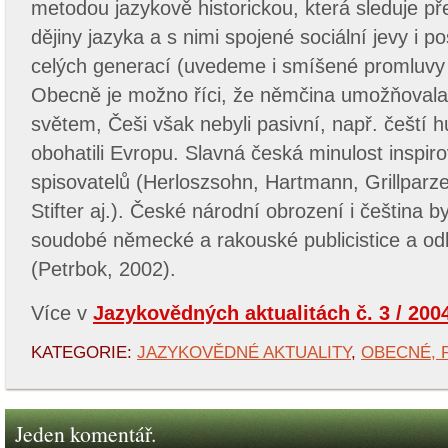
metodou jazykově historickou, která sleduje př
dějiny jazyka a s nimi spojené sociální jevy i po
celých generací (uvedeme i smíšené promluv
Obecně je možno říci, že němčina umožňoval
světem, Češi však nebyli pasivní, např. čeští h
obohatili Evropu. Slavná česká minulost inspi
spisovatelů (Herloszsohn, Hartmann, Grillparze
Stifter aj.). České národní obrození i čeština b
soudobé německé a rakouské publicistice a odb
(Petrbok, 2002).
Více v
Jazykovědných aktualitách č. 3 / 200
KATEGORIE:
JAZYKOVĚDNÉ AKTUALITY
,
OBECNÉ, 
Jeden komentář.