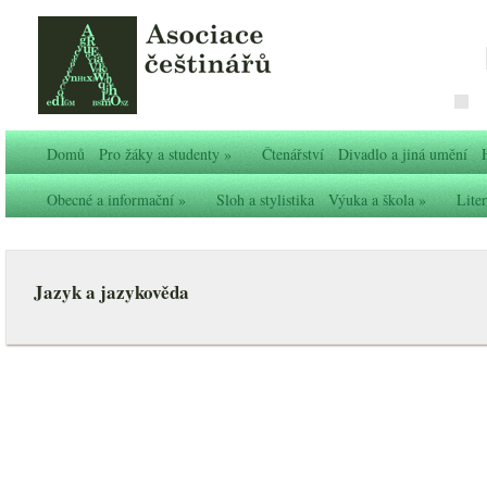
Domů
Pro žáky a studenty
»
Čtenářství
Divadlo a jiná umění
Obecné a informační
»
Sloh a stylistika
Výuka a škola
»
Liter
Jazyk a jazykověda