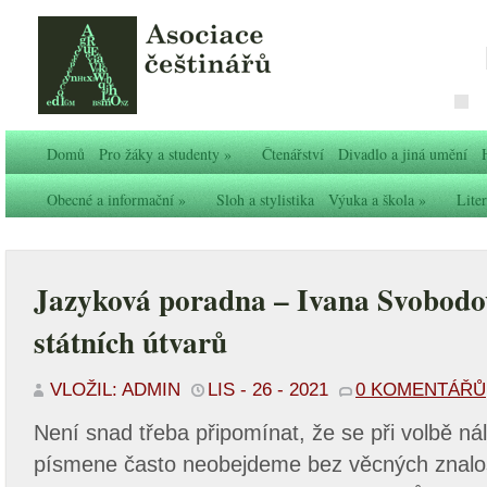
Domů
Pro žáky a studenty
»
Čtenářství
Divadlo a jiná umění
Obecné a informační
»
Sloh a stylistika
Výuka a škola
»
Liter
Jazyková poradna – Ivana Svobodo
státních útvarů
VLOŽIL: ADMIN
LIS - 26 - 2021
0 KOMENTÁŘŮ
Není snad třeba připomínat, že se při volbě ná
písmene často neobejdeme bez věcných znalo