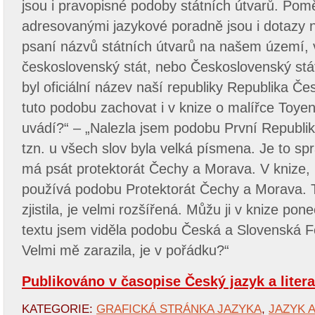
jsou i pravopisné podoby státních útvarů. Pom
adresovanými jazykové poradně jsou i dotazy n
psaní názvů státních útvarů na našem území, v
československý stát, nebo Československý stá
byl oficiální název naší republiky Republika 
tuto podobu zachovat i v knize o malířce Toyen
uvádí?“ – „Nalezla jsem podobu První Republi
tzn. u všech slov byla velká písmena. Je to sp
má psát protektorát Čechy a Morava. V knize, k
používá podobu Protektorát Čechy a Morava. T
zjistila, je velmi rozšířená. Můžu ji v knize po
textu jsem viděla podobu Česká a Slovenská Fe
Velmi mě zarazila, je v pořádku?“
Publikováno v časopise Český jazyk a literat
KATEGORIE:
GRAFICKÁ STRÁNKA JAZYKA
,
JAZYK 