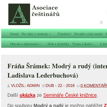
Domů
Pro žáky a studenty
»
Čtenářství
Divadlo a jiná umění
Obecné a informační
»
Sloh a stylistika
Výuka a škola
»
Liter
Fráňa Šrámek: Modrý a rudý (inte
Ladislava Lederbuchová)
VLOŽIL: ADMIN
DUB - 22 - 2018
0 KOMENTÁŘ
Další
ukázka
ze
Semináře České knižnice
.
Do souboru
Modrý a rudý
je možno nahlížet
Z