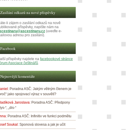
Zasílání odkazů na nové příspěvky
áte-li zájem o zasílání odkazů na nově
ublikované příspěvky, napište nám na
scestinaru@ascestinaru.cz
(uveďte e-
ailovou adresu pro zasílání).
Facebook
alší příspěvky najdete na
facebookové stránce
órum Asociace češtinářů
.
Nejnovější komentáře
aniel
:
Poradna ASČ: Jakým větným členem je
proč“ jako spojovací výraz v souvětí?
ladíková Jaroslava
:
Poradna ASČ: Předpony
dys-“, „dis-“
nna
:
Poradna ASČ: Infinitiv ve funkci podmětu
osef Soukal
:
Sponová slovesa a jak je učit