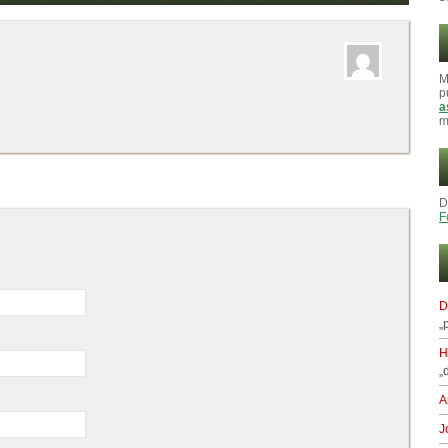
M
p
a
m
D
F
D
„
H
„
A
J