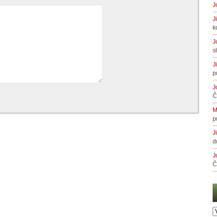
J
J
k
J
s
J
p
J
Č
M
p
J
d
J
Č
A
č