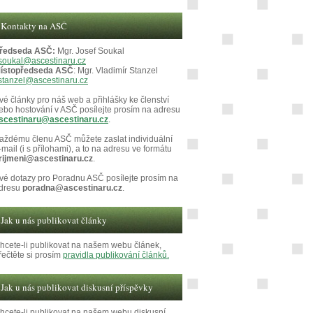
Kontakty na ASČ
ředseda ASČ:
Mgr. Josef Soukal
soukal@ascestinaru.cz
ístopředseda ASČ
: Mgr. Vladimír Stanzel
stanzel@ascestinaru.cz
vé články pro náš web a přihlášky ke členství
ebo hostování v ASČ posílejte prosím na adresu
scestinaru@ascestinaru.cz
.
aždému členu ASČ můžete zaslat individuální
-mail (i s přílohami), a to na adresu ve formátu
rijmeni@ascestinaru.cz
.
vé dotazy pro Poradnu ASČ posílejte prosím na
dresu
poradna@ascestinaru.cz
.
Jak u nás publikovat články
hcete-li publikovat na našem webu článek,
řečtěte si prosím
pravidla publikování článků.
Jak u nás publikovat diskusní příspěvky
hcete-li publikovat na našem webu diskusní