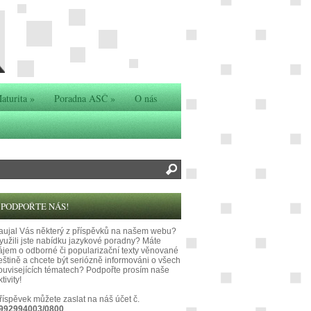
aturita
»
Poradna ASČ
»
O nás
PODPOŘTE NÁS!
aujal Vás některý z příspěvků na našem webu?
yužili jste nabídku jazykové poradny? Máte
ájem o odborné či popularizační texty věnované
eštině a chcete být seriózně informováni o všech
ouvisejících tématech? Podpořte prosím naše
tivity!
říspěvek můžete zaslat na náš účet č.
992994003/0800
.