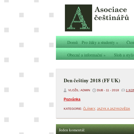
Domů
Pro žáky a studenty
»
Čten
Obecné a informační
»
Sloh a styli
Den češtiny 2018 (FF UK)
VLOŽIL: ADMIN
DUB - 11 - 2018
1 KO
Pozvánka
KATEGORIE:
ČLÁNKY
,
JAZYK A JAZYKOVĚDA
Jeden komentář.