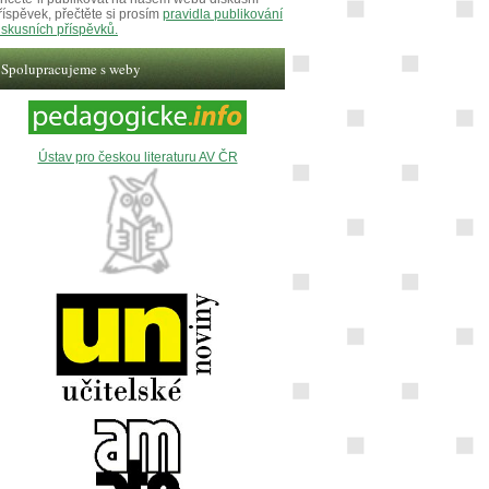
říspěvek, přečtěte si prosím
pravidla publikování
iskusních příspěvků.
Spolupracujeme s weby
Ústav pro českou literaturu AV ČR