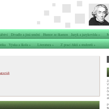
ářství
Divadlo a jiná umění
Humor ze škamen
Jazyk a jazykověda
»
M
stika
Výuka a škola
»
Literatura
»
Z prací žáků a studentů
»
MENTÁŘ
Z
V
z
č
s
ak
P
5