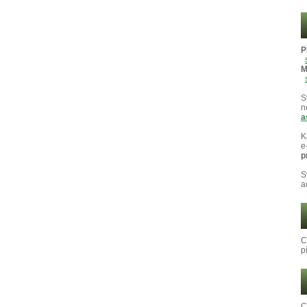
P
M
S
n
a
K
e
p
S
a
C
p
C