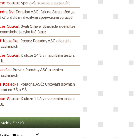
osef Soukal
:
Sponová slovesa a jak je učit
indra Dv.
:
Poradna ASČ: Jak na čárku před „a
dyž“ a dalšími dvojitými spojovacími výrazy?
osef Soukal
:
Svatí Crha a Strachota udělali ze
lovanského jazyka řeč Bible
iří Kostečka
:
Provoz Poradny ASČ o letních
rázdninách
osef Soukal
:
K úloze 14.3 v maturitním testu z
JL
arkéta
:
Provoz Poradny ASČ o letních
rázdninách
iří Kostečka
:
Poradna ASČ: Určování slovních
ruhů na ZŠ a SŠ
osef Soukal
:
K úloze 14.3 v maturitním testu z
JL
Archiv článků
rchiv
lánků