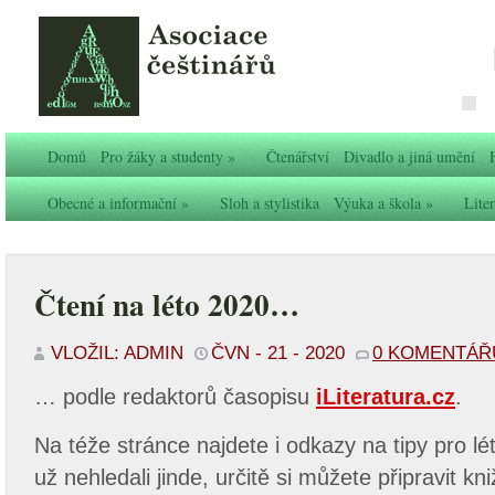
Domů
Pro žáky a studenty
»
Čtenářství
Divadlo a jiná umění
Obecné a informační
»
Sloh a stylistika
Výuka a škola
»
Liter
Čtení na léto 2020…
VLOŽIL: ADMIN
ČVN - 21 - 2020
0 KOMENTÁŘ
… podle redaktorů časopisu
iLiteratura.cz
.
Na téže stránce najdete i odkazy na tipy pro lé
už nehledali jinde, určitě si můžete připravit k