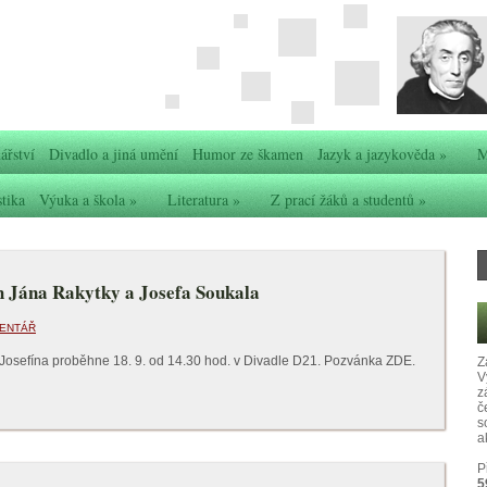
ářství
Divadlo a jiná umění
Humor ze škamen
Jazyk a jazykověda
»
M
stika
Výuka a škola
»
Literatura
»
Z prací žáků a studentů
»
h Jána Rakytky a Josefa Soukala
ENTÁŘ
a Josefína proběhne 18. 9. od 14.30 hod. v Divadle D21. Pozvánka ZDE.
Z
V
z
č
s
ak
P
5