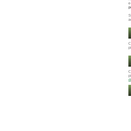
e
p
S
a
C
p
C
p
d