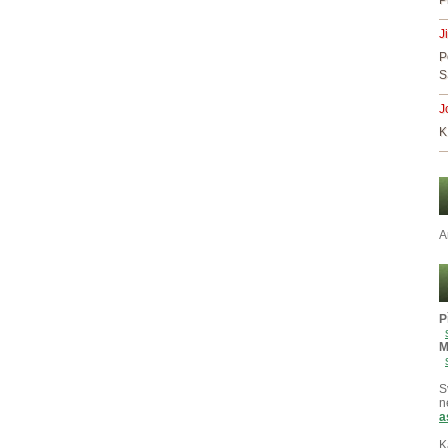
P
J
P
S
J
K
A
P
M
S
n
a
K