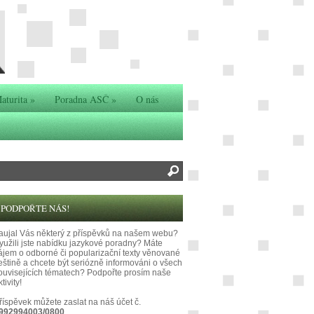
aturita
»
Poradna ASČ
»
O nás
PODPOŘTE NÁS!
aujal Vás některý z příspěvků na našem webu?
yužili jste nabídku jazykové poradny? Máte
ájem o odborné či popularizační texty věnované
eštině a chcete být seriózně informováni o všech
ouvisejících tématech? Podpořte prosím naše
tivity!
říspěvek můžete zaslat na náš účet č.
992994003/0800
.