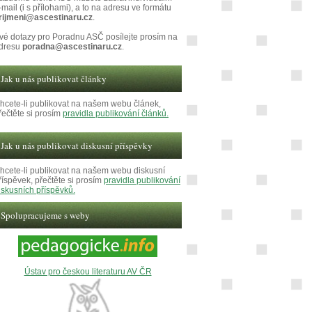
-mail (i s přílohami), a to na adresu ve formátu
rijmeni@ascestinaru.cz
.
vé dotazy pro Poradnu ASČ posílejte prosím na
dresu
poradna@ascestinaru.cz
.
Jak u nás publikovat články
hcete-li publikovat na našem webu článek,
řečtěte si prosím
pravidla publikování článků.
Jak u nás publikovat diskusní příspěvky
hcete-li publikovat na našem webu diskusní
říspěvek, přečtěte si prosím
pravidla publikování
iskusních příspěvků.
Spolupracujeme s weby
Ústav pro českou literaturu AV ČR