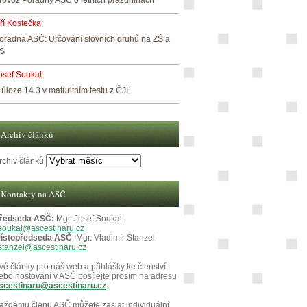
rovoz Poradny ASČ o letních prázdninách
iří Kostečka
:
oradna ASČ: Určování slovních druhů na ZŠ a
Š
osef Soukal
:
 úloze 14.3 v maturitním testu z ČJL
Archiv článků
rchiv článků
Kontakty na ASČ
ředseda ASČ:
Mgr. Josef Soukal
soukal@ascestinaru.cz
ístopředseda ASČ
: Mgr. Vladimír Stanzel
stanzel@ascestinaru.cz
vé články pro náš web a přihlášky ke členství
ebo hostování v ASČ posílejte prosím na adresu
scestinaru@ascestinaru.cz
.
aždému členu ASČ můžete zaslat individuální