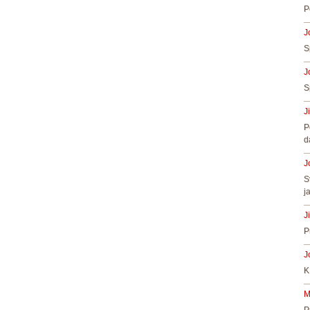
P
J
S
J
S
J
P
d
J
S
j
J
P
J
K
M