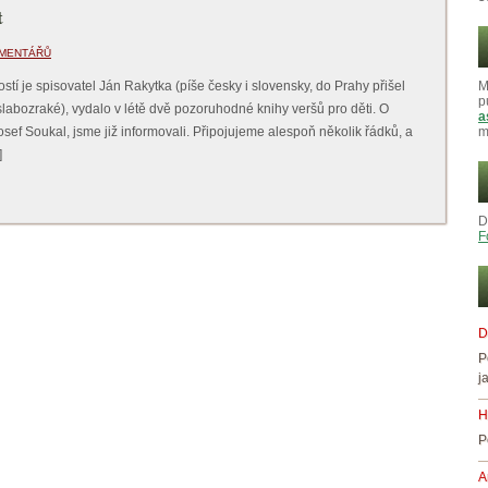
t
OMENTÁŘŮ
tí je spisovatel Ján Rakytka (píše česky i slovensky, do Prahy přišel
M
p
slabozraké), vydalo v létě dvě pozoruhodné knihy veršů pro děti. O
a
osef Soukal, jsme již informovali. Připojujeme alespoň několik řádků, a
m
]
D
F
D
P
j
H
P
A