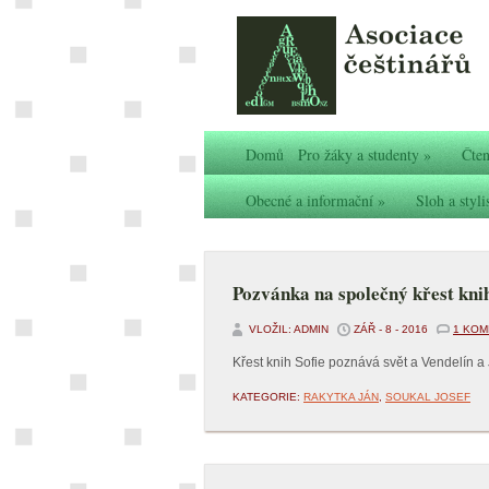
Domů
Pro žáky a studenty
»
Čten
Obecné a informační
»
Sloh a styli
Pozvánka na společný křest kni
VLOŽIL: ADMIN
ZÁŘ - 8 - 2016
1 KOM
Křest knih Sofie poznává svět a Vendelín 
KATEGORIE:
RAKYTKA JÁN
,
SOUKAL JOSEF