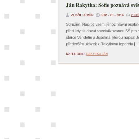
Ján Rakytka: Sofie poznává svě
VLOŽIL: ADMIN
SRP - 28 - 2016
2 K
Sdružení Naproti všem, jehož hlavní osobnos
před lety studovat specializovanou SŠ pro 
sbírce Vendelín a Josefína, kterou napsal J
především ukázek z Rakytkova leporela […
KATEGORIE:
RAKYTKA JÁN