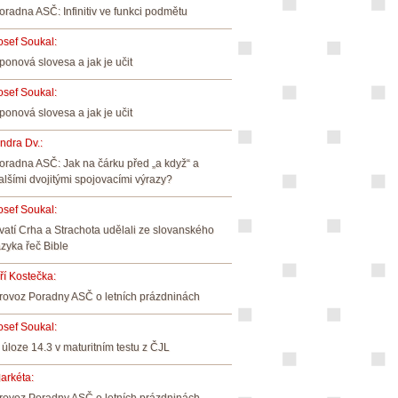
oradna ASČ: Infinitiv ve funkci podmětu
osef Soukal
:
ponová slovesa a jak je učit
osef Soukal
:
ponová slovesa a jak je učit
indra Dv.
:
oradna ASČ: Jak na čárku před „a když“ a
alšími dvojitými spojovacími výrazy?
osef Soukal
:
vatí Crha a Strachota udělali ze slovanského
azyka řeč Bible
iří Kostečka
:
rovoz Poradny ASČ o letních prázdninách
osef Soukal
:
 úloze 14.3 v maturitním testu z ČJL
arkéta
: