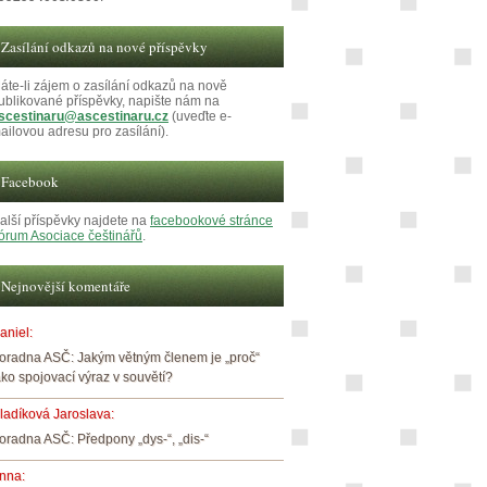
Zasílání odkazů na nové příspěvky
áte-li zájem o zasílání odkazů na nově
ublikované příspěvky, napište nám na
scestinaru@ascestinaru.cz
(uveďte e-
ailovou adresu pro zasílání).
Facebook
alší příspěvky najdete na
facebookové stránce
órum Asociace češtinářů
.
Nejnovější komentáře
aniel
:
oradna ASČ: Jakým větným členem je „proč“
ako spojovací výraz v souvětí?
ladíková Jaroslava
:
oradna ASČ: Předpony „dys-“, „dis-“
nna
: