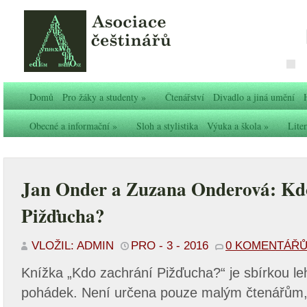
Domů
Pro žáky a studenty
»
Čtenářství
Divadlo a jiná umění
Obecné a informační
»
Sloh a stylistika
Výuka a škola
»
Liter
Jan Onder a Zuzana Onderová: Kd
Pižďucha?
VLOŽIL: ADMIN
PRO - 3 - 2016
0 KOMENTÁŘ
Knížka „Kdo zachrání Pižďucha?“ je sbírkou le
pohádek. Není určena pouze malým čtenářům, 