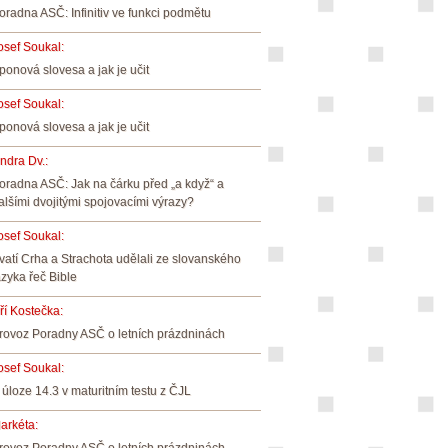
oradna ASČ: Infinitiv ve funkci podmětu
osef Soukal
:
ponová slovesa a jak je učit
osef Soukal
:
ponová slovesa a jak je učit
indra Dv.
:
oradna ASČ: Jak na čárku před „a když“ a
alšími dvojitými spojovacími výrazy?
osef Soukal
:
vatí Crha a Strachota udělali ze slovanského
azyka řeč Bible
iří Kostečka
:
rovoz Poradny ASČ o letních prázdninách
osef Soukal
:
 úloze 14.3 v maturitním testu z ČJL
arkéta
: