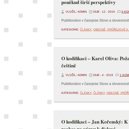
poněkud širší perspektivy
VLOŽIL: ADMIN
DUB - 12 - 2016
0 K
Publikováno v časopise Slovo a slovesnost,
KATEGORIE:
ČLÁNKY
,
OBECNÉ, PRŮŘEZOVÉ A 
O kodifikaci – Karel Oliva: Pož
češtině
VLOŽIL: ADMIN
DUB - 4 - 2016
1 KO
Publikováno v časopise Slovo a slovesnost,
KATEGORIE:
ČLÁNKY
,
ČLÁNKY
,
OBECNÉ, PRŮŘ
O kodifikaci – Jan Kořenský: K 
reakce na výzvu k diskusi