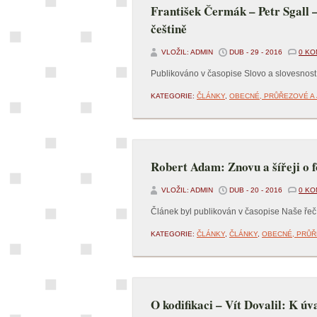
František Čermák – Petr Sgall –
češtině
VLOŽIL: ADMIN
DUB - 29 - 2016
0 K
Publikováno v časopise Slovo a slovesnost
KATEGORIE:
ČLÁNKY
,
OBECNÉ, PRŮŘEZOVÉ A 
Robert Adam: Znovu a šířeji o 
VLOŽIL: ADMIN
DUB - 20 - 2016
0 K
Článek byl publikován v časopise Naše řeč,
KATEGORIE:
ČLÁNKY
,
ČLÁNKY
,
OBECNÉ, PRŮŘ
O kodifikaci – Vít Dovalil: K 