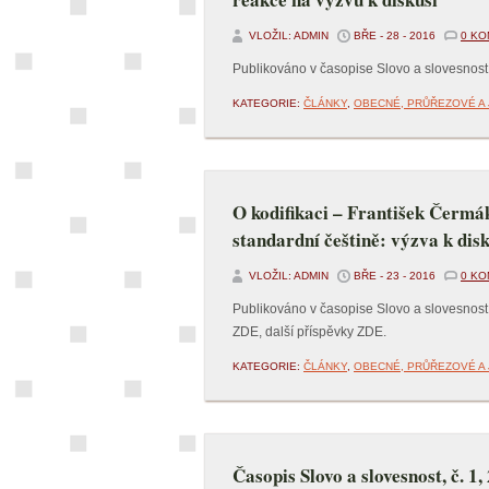
VLOŽIL: ADMIN
BŘE - 28 - 2016
0 K
Publikováno v časopise Slovo a slovesnost
KATEGORIE:
ČLÁNKY
,
OBECNÉ, PRŮŘEZOVÉ A 
O kodifikaci – František Čermák,
standardní češtině: výzva k disk
VLOŽIL: ADMIN
BŘE - 23 - 2016
0 K
Publikováno v časopise Slovo a slovesnost
ZDE, další příspěvky ZDE.
KATEGORIE:
ČLÁNKY
,
OBECNÉ, PRŮŘEZOVÉ A 
Časopis Slovo a slovesnost, č. 1,