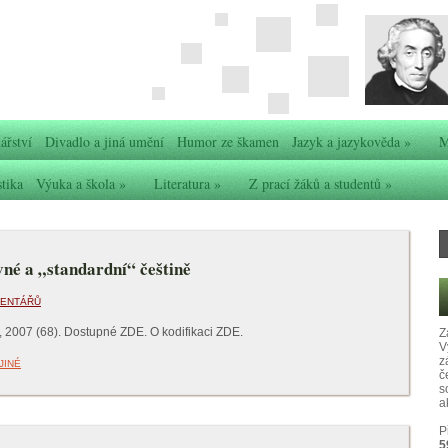
ářství
Divadlo a jiná umění
Humor ze škamen
Jazyk a jazykověda
»
M
stika
Výuka a škola
»
Literatura
»
Z prací žáků a studentů
»
vné a „standardní“ češtině
MENTÁŘŮ
, 2007 (68). Dostupné ZDE. O kodifikaci ZDE.
Z
V
z
JINÉ
č
s
ak
P
5