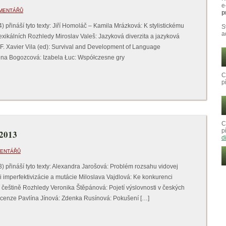
e
MENTÁŘŮ
p
4) přináší tyto texty: Jiří Homoláč – Kamila Mrázková: K stylistickému
S
a
exikálních Rozhledy Miroslav Valeš: Jazyková diverzita a jazyková
F. Xavier Vila (ed): Survival and Development of Language
ena Bogozcová: Izabela Łuc: Współczesne gry
C
p
C
p
 2013
d
MENTÁŘŮ
13) přináší tyto texty: Alexandra Jarošová: Problém rozsahu vidovej
i imperfektivizácie a mutácie Miloslava Vajdlová: Ke konkurenci
dní češtině Rozhledy Veronika Štěpánová: Pojetí výslovnosti v českých
Recenze Pavlína Jínová: Zdenka Rusínová: Pokušení […]