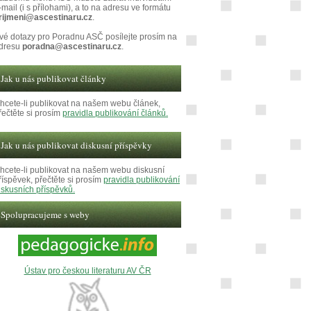
-mail (i s přílohami), a to na adresu ve formátu
rijmeni@ascestinaru.cz
.
vé dotazy pro Poradnu ASČ posílejte prosím na
dresu
poradna@ascestinaru.cz
.
Jak u nás publikovat články
hcete-li publikovat na našem webu článek,
řečtěte si prosím
pravidla publikování článků.
Jak u nás publikovat diskusní příspěvky
hcete-li publikovat na našem webu diskusní
říspěvek, přečtěte si prosím
pravidla publikování
iskusních příspěvků.
Spolupracujeme s weby
Ústav pro českou literaturu AV ČR