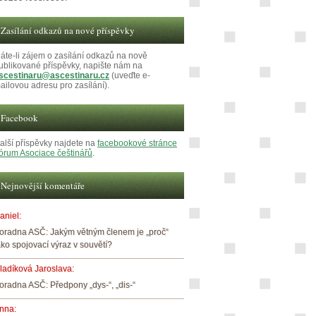
Zasílání odkazů na nové příspěvky
áte-li zájem o zasílání odkazů na nově
ublikované příspěvky, napište nám na
scestinaru@ascestinaru.cz
(uveďte e-
ailovou adresu pro zasílání).
Facebook
alší příspěvky najdete na
facebookové stránce
órum Asociace češtinářů
.
Nejnovější komentáře
aniel
:
oradna ASČ: Jakým větným členem je „proč“
ako spojovací výraz v souvětí?
ladíková Jaroslava
:
oradna ASČ: Předpony „dys-“, „dis-“
nna
: