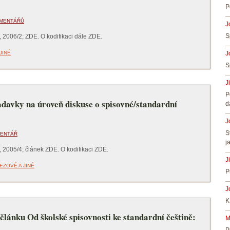
P
OMENTÁŘŮ
J
S
 2006/2; ZDE. O kodifikaci dále ZDE.
JINÉ
J
S
J
P
adavky na úroveň diskuse o spisovné/standardní
d
J
S
MENTÁŘ
j
 2005/4; článek ZDE. O kodifikaci ZDE.
J
EZOVÉ A JINÉ
P
J
K
článku Od školské spisovnosti ke standardní češtině:
M