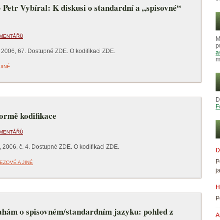
 Petr Vybíral: K diskusi o standardní a „spisovné“
OMENTÁŘŮ
M
p
 2006, 67. Dostupné ZDE. O kodifikaci ZDE.
a
m
JINÉ
D
F
formě kodifikace
OMENTÁŘŮ
 2006, č. 4. Dostupné ZDE. O kodifikaci ZDE.
D
P
EZOVÉ A JINÉ
j
H
P
úvahám o spisovném/standardním jazyku: pohled z
A