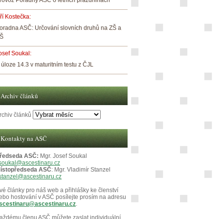
rovoz Poradny ASČ o letních prázdninách
iří Kostečka
:
oradna ASČ: Určování slovních druhů na ZŠ a
Š
osef Soukal
:
 úloze 14.3 v maturitním testu z ČJL
Archiv článků
rchiv článků
Kontakty na ASČ
ředseda ASČ:
Mgr. Josef Soukal
soukal@ascestinaru.cz
ístopředseda ASČ
: Mgr. Vladimír Stanzel
stanzel@ascestinaru.cz
vé články pro náš web a přihlášky ke členství
ebo hostování v ASČ posílejte prosím na adresu
scestinaru@ascestinaru.cz
.
aždému členu ASČ můžete zaslat individuální