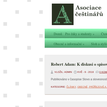
Domů
Pro žáky a studenty
»
Čten
Obecné a informační
»
Sloh a styli
Robert Adam: K diskusi o spiso
VLOŽIL: ADMIN
KVĚ - 9 - 2016
0 KO
Publikováno v časopise Slovo a slovesnost
KATEGORIE:
ČLÁNKY
,
OBECNÉ, PRŮŘEZOVÉ A 