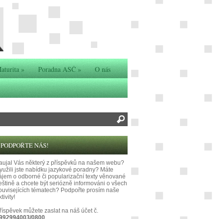
aturita
»
Poradna ASČ
»
O nás
PODPOŘTE NÁS!
aujal Vás některý z příspěvků na našem webu?
yužili jste nabídku jazykové poradny? Máte
ájem o odborné či popularizační texty věnované
eštině a chcete být seriózně informováni o všech
ouvisejících tématech? Podpořte prosím naše
tivity!
říspěvek můžete zaslat na náš účet č.
992994003/0800
.