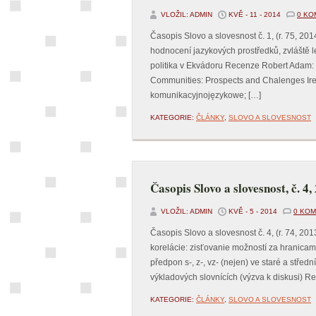
VLOŽIL: ADMIN
KVĚ - 11 - 2014
0 KO
Časopis Slovo a slovesnost č. 1, (r. 75, 201
hodnocení jazykových prostředků, zvláště l
politika v Ekvádoru Recenze Robert Adam: 
Communities: Prospects and Chalenges Ir
komunikacyjnojęzykowe; […]
KATEGORIE:
ČLÁNKY
,
SLOVO A SLOVESNOST
Časopis Slovo a slovesnost, č. 4,
VLOŽIL: ADMIN
KVĚ - 5 - 2014
0 KO
Časopis Slovo a slovesnost č. 4, (r. 74, 20
korelácie: zisťovanie možností za hranicam
předpon s-, z-, vz- (nejen) ve staré a stře
výkladových slovnících (výzva k diskusi) 
KATEGORIE:
ČLÁNKY
,
SLOVO A SLOVESNOST