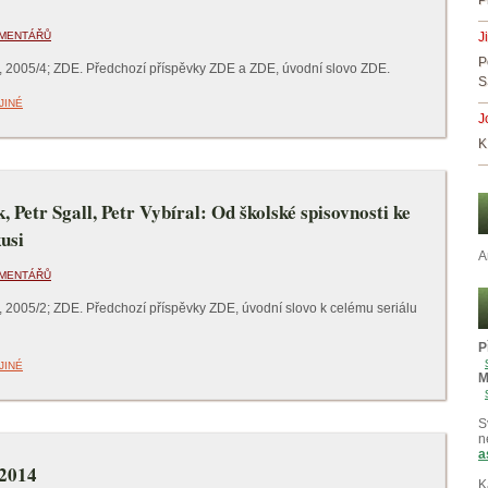
P
OMENTÁŘŮ
J
P
, 2005/4; ZDE. Předchozí příspěvky ZDE a ZDE, úvodní slovo ZDE.
S
JINÉ
J
K
 Petr Sgall, Petr Vybíral: Od školské spisovnosti ke
usi
A
OMENTÁŘŮ
, 2005/2; ZDE. Předchozí příspěvky ZDE, úvodní slovo k celému seriálu
P
JINÉ
M
S
n
a
 2014
K