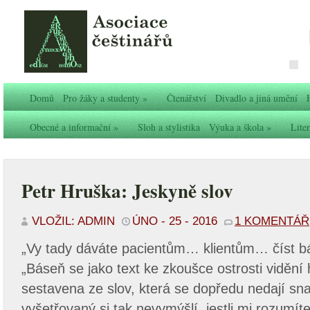
Domů
Pro žáky a studenty
»
Čtenářství
Divadlo a jiná umění
Obecné a informační
»
Sloh a stylistika
Výuka a škola
»
Liter
Petr Hruška: Jeskyně slov
VLOŽIL: ADMIN
ÚNO - 25 - 2016
1 KOMENTÁŘ
„Vy tady dáváte pacientům… klientům… číst b
„Báseň se jako text ke zkoušce ostrosti vidění 
sestavena ze slov, která se dopředu nedají s
vyšetřovaný si tak nevymýšlí, jestli mi rozumíte