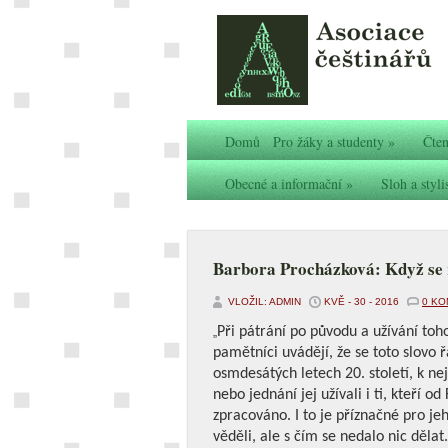
Domů
Pro žáky a studenty
»
Čten
Obecné a informační
»
Sloh a styli
Barbora Procházková: Když se 
VLOŽIL: ADMIN
KVĚ - 30 - 2016
0 K
Při pátrání po původu a užívání toh
„
pamětníci uvádějí, že se toto slovo 
osmdesátých letech 20. století, k n
nebo jednání jej užívali i ti, kteří 
zpracováno. I to je příznačné pro je
věděli, ale s čím se nedalo nic děla