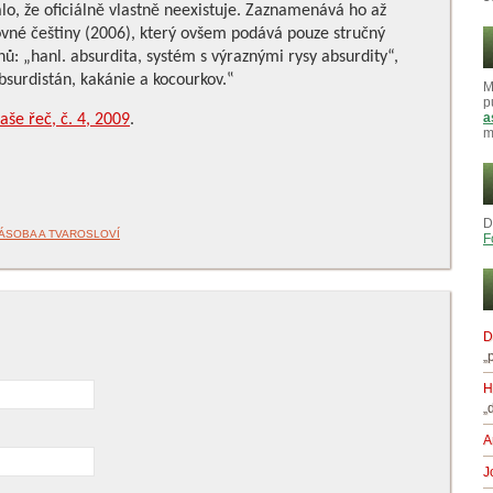
lo, že oficiálně vlastně neexistuje. Zaznamenává ho až
ovné češtiny (2006), který ovšem podává pouze stručný
ů: „hanl. absurdita, systém s výraznými rysy absurdity“,
surdistán, kakánie a kocourkov.‟
M
p
a
še řeč, č. 4, 2009
.
m
D
ÁSOBA A TVAROSLOVÍ
F
D
„
H
„
A
J