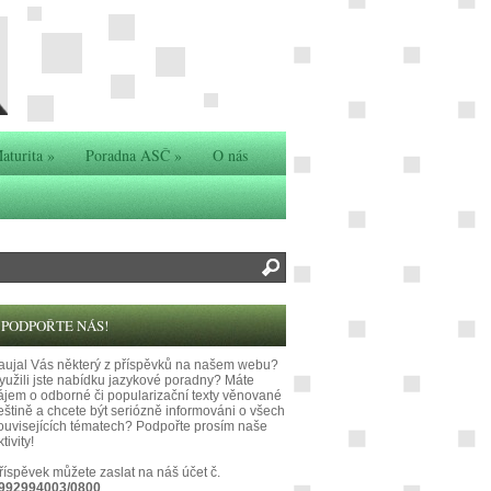
aturita
»
Poradna ASČ
»
O nás
PODPOŘTE NÁS!
aujal Vás některý z příspěvků na našem webu?
yužili jste nabídku jazykové poradny? Máte
ájem o odborné či popularizační texty věnované
eštině a chcete být seriózně informováni o všech
ouvisejících tématech? Podpořte prosím naše
tivity!
říspěvek můžete zaslat na náš účet č.
992994003/0800
.