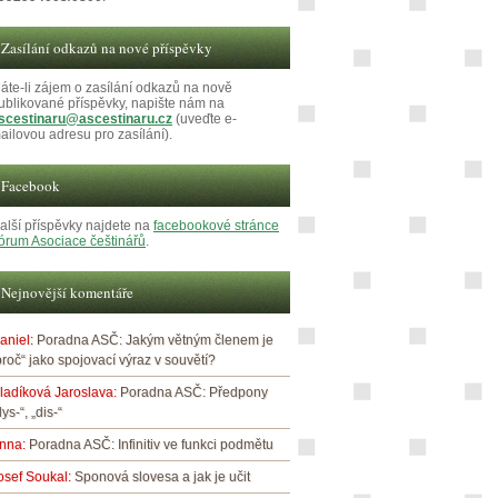
Zasílání odkazů na nové příspěvky
áte-li zájem o zasílání odkazů na nově
ublikované příspěvky, napište nám na
scestinaru@ascestinaru.cz
(uveďte e-
ailovou adresu pro zasílání).
Facebook
alší příspěvky najdete na
facebookové stránce
órum Asociace češtinářů
.
Nejnovější komentáře
aniel
:
Poradna ASČ: Jakým větným členem je
proč“ jako spojovací výraz v souvětí?
ladíková Jaroslava
:
Poradna ASČ: Předpony
dys-“, „dis-“
nna
:
Poradna ASČ: Infinitiv ve funkci podmětu
osef Soukal
:
Sponová slovesa a jak je učit