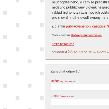
neuchopitelného, o čem se předstíra
nedávno publikovaný Slovník nespis
výklad jednoho z významových odstín
pro srovnání dále uvádí synonyma ab
Z článku
publikovaného v časopise Na
Marek Toman:
Kafkovy rentgenové oči
.
Kafka netradičně
.
KATEGORIE:
ČLÁNKY
,
KAFKA FRANZ
,
SLOVNÍ Z
Zanechat odpověď
Jméno
(vyžadováno)
E-mail
(vyžadován)