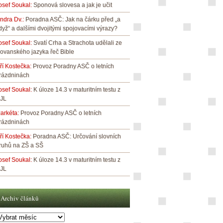
osef Soukal
:
Sponová slovesa a jak je učit
indra Dv.
:
Poradna ASČ: Jak na čárku před „a
dyž“ a dalšími dvojitými spojovacími výrazy?
osef Soukal
:
Svatí Crha a Strachota udělali ze
lovanského jazyka řeč Bible
iří Kostečka
:
Provoz Poradny ASČ o letních
rázdninách
osef Soukal
:
K úloze 14.3 v maturitním testu z
JL
arkéta
:
Provoz Poradny ASČ o letních
rázdninách
iří Kostečka
:
Poradna ASČ: Určování slovních
ruhů na ZŠ a SŠ
osef Soukal
:
K úloze 14.3 v maturitním testu z
JL
Archiv článků
rchiv
lánků