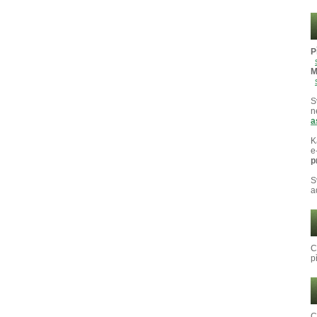
P
M
S
n
a
K
e
p
S
a
C
p
C