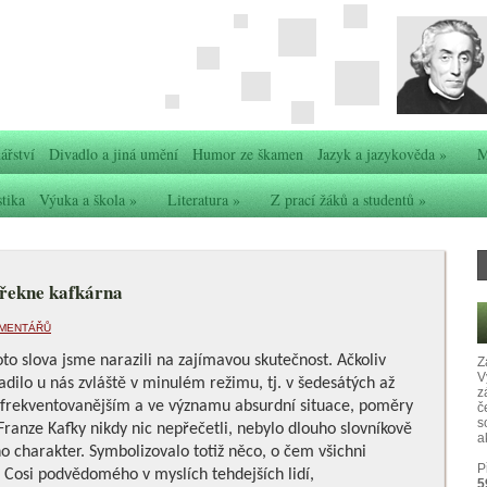
ářství
Divadlo a jiná umění
Humor ze škamen
Jazyk a jazykověda
»
M
stika
Výuka a škola
»
Literatura
»
Z prací žáků a studentů
»
řekne kafkárna
OMENTÁŘŮ
oto slova jsme narazili na zajímavou skutečnost. Ačkoliv
Z
V
řadilo u nás zvláště v minulém režimu, tj. v šedesátých až
z
ejfrekventovanějším a ve významu absurdní situace, poměry
č
s
od Franze Kafky nikdy nic nepřečetli, nebylo dlouho slovníkově
ak
ho charakter. Symbolizovalo totiž něco, o čem všichni
P
t. Cosi podvědomého v myslích tehdejších lidí,
5