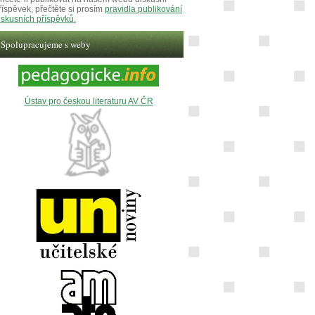
říspěvek, přečtěte si prosím
pravidla publikování
iskusních příspěvků.
Spolupracujeme s weby
Ústav pro českou literaturu AV ČR