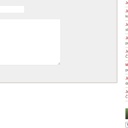
J
J
k
J
s
J
p
J
Č
M
p
J
d
J
Č
A
č