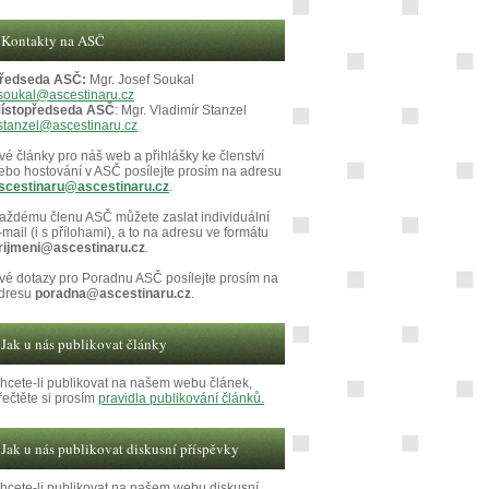
Kontakty na ASČ
ředseda ASČ:
Mgr. Josef Soukal
soukal@ascestinaru.cz
ístopředseda ASČ
: Mgr. Vladimír Stanzel
stanzel@ascestinaru.cz
vé články pro náš web a přihlášky ke členství
ebo hostování v ASČ posílejte prosím na adresu
scestinaru@ascestinaru.cz
.
aždému členu ASČ můžete zaslat individuální
-mail (i s přílohami), a to na adresu ve formátu
rijmeni@ascestinaru.cz
.
vé dotazy pro Poradnu ASČ posílejte prosím na
dresu
poradna@ascestinaru.cz
.
Jak u nás publikovat články
hcete-li publikovat na našem webu článek,
řečtěte si prosím
pravidla publikování článků.
Jak u nás publikovat diskusní příspěvky
hcete-li publikovat na našem webu diskusní