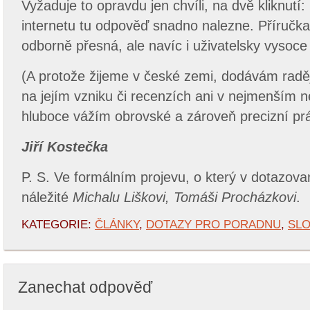
Vyžaduje to opravdu jen chvíli, na dvě kliknutí: 
internetu tu odpověď snadno nalezne. Příručka 
odborně přesná, ale navíc i uživatelsky vysoce 
(A protože žijeme v české zemi, dodávám raděj
na jejím vzniku či recenzích ani v nejmenším ne
hluboce vážím obrovské a zároveň precizní prá
J
iří Kostečka
P. S. Ve formálním projevu, o který v dotazova
náležité
Michalu Liškovi, Tomáši Procházkovi
.
KATEGORIE:
ČLÁNKY
,
DOTAZY PRO PORADNU
,
SLO
Zanechat odpověď