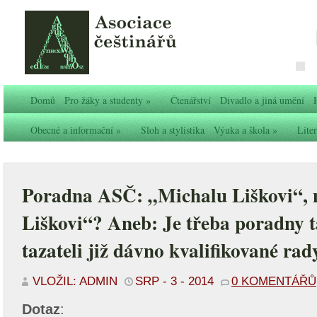
Domů
Pro žáky a studenty
»
Čtenářství
Divadlo a jiná umění
Obecné a informační
»
Sloh a stylistika
Výuka a škola
»
Liter
Poradna ASČ: „Michalu Liškovi“, 
Liškovi“? Aneb: Je třeba poradny t
tazateli již dávno kvalifikované rad
VLOŽIL: ADMIN
SRP - 3 - 2014
0 KOMENTÁŘŮ
Dotaz
: