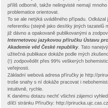
příliš odborně, takže nelingvisté nemají mnoho
problematice orientovat.
To se ale netýká uváděného případu. Odkázal 
referentku (stejně jako desítky jiných tazatelů 
již dávno a opakovaně publikovanými a zodpo
Internetovou jazykovou příručku Ústavu pro
Akademie věd České republiky
. Tato nanejv
užitečná publikace dokáže podle mých zkušenos
(!) zodpovědět přes 99% veškerých bohemistic
veřejnosti.
Základní webová adresa příručky je http://priru
troše snahy s ní dokáže pracovat i nebohemis
intuitivně, rychle.
K danému dotazu nechť všichni zájemci vyhleda
dílčí stránku Příručky: http://prirucka.ujc.cas