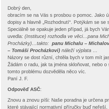
Dobrý den,
obracím se na Vás s prosbou o pomoc. Jako úř
dopisy a hlavně „Rozhodnutí“. Potýkám se se 
Speciálně se opakuje jeden případ, já bych V
uvedla:
(Instituce) rozhodla ve věci…pana Mic
Procházky)…takto:
panu Michalu – Michalov
– Tomáši Procházkovi)
náleží výplata …
Názory se dost různí, chtěla bych v tom mít ja
Žádám o radu, jak ta jména skloňovat, nebo o 
tomto problému dozvěděla něco víc.
Paní J. F.
Odpověď ASČ
:
Znovu a znovu píši: Naše poradna je určena 
které stávající normativní příručky buď neřeší,