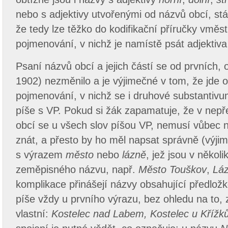
nebo s adjektivy utvořenými od názvů obcí, států
že tedy lze těžko do kodifikační příručky vměs
pojmenování, v nichž je namístě psát adjektiva
Psaní názvů obcí a jejich částí se od prvních, o
1902) nezměnilo a je výjimečné v tom, že jde o
pojmenování, v nichž se i druhové substantivu
píše s VP. Pokud si žák zapamatuje, že v nep
obcí se u všech slov píšou VP, nemusí vůbec 
znát, a přesto by ho měl napsat správně (výji
s výrazem
město
nebo
lázně
, jež jsou v někol
zeměpisného názvu, např.
Město Touškov
,
Láz
komplikace přinášejí názvy obsahující předlož
píše vždy u prvního výrazu, bez ohledu na to,
vlastní:
Kostelec nad Labem, Kostelec u Křížk