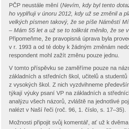
PČP neustále mění (
Nevím, kdy byl tento dotaz
ho vyplňuji v únoru 2012, kdy už se změnil a pl
velkých písmen takový, že se píše Náměstí Mí
– Mám 55 let a už se to tolikrát měnilo, že se v
Připomeňme, že pravopisná úprava byla proved
v r. 1993 a od té doby k žádným změnám nedoš
respondent mohl zažít změnu pouze jednu.
V tomto příspěvku se zaměříme pouze na názor
základních a středních škol, učitelů a studentů
z vysokých škol. Z nich vyzdvihneme především
týkají výuky psaní VP na základních a střední
analýzu všech názorů, zvláště na jednotlivé po
nalézt v Naší řeči (roč. 96, 1. číslo, s. 17–35).
Možnosti připojit svůj komentář, ať už k dvěm