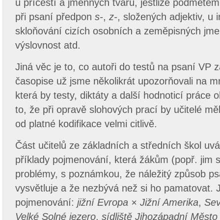
u příčestí a jmenných tvarů, jestliže podměte
při psaní předpon
s-
,
z-
, složených adjektiv, u 
skloňování cizích osobních a zeměpisných jme
výslovnost atd.
Jiná věc je to, co autoři do testů na psaní VP 
časopise už jsme několikrát upozorňovali na 
která by testy, diktáty a další hodnoticí práce
to, že při opravě slohových prací by učitelé mě
od platné kodifikace velmi citlivě.
Část učitelů ze základních a středních škol uv
příklady pojmenování, která žákům (popř. jim 
problémy, s poznámkou, že náležitý způsob p
vysvětluje a že nezbývá než si ho pamatovat. J
pojmenování:
jižní Evropa × Jižní Amerika
,
Sev
Velké Solné jezero
,
sídliště Jihozápadní Město 