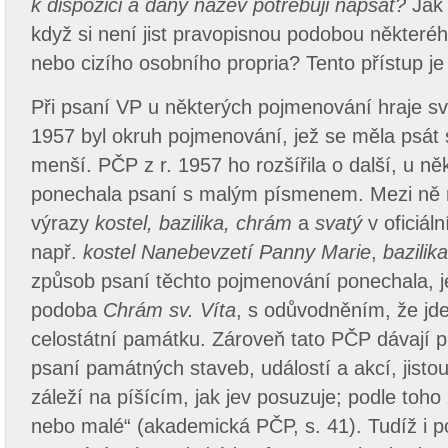
k dispozici a daný název potřebuji napsat?
Jak
když si není jist pravopisnou podobou některéh
nebo cizího osobního propria? Tento přístup je 
Při psaní VP u některých pojmenování hraje svou
1957 byl okruh pojmenování, jež se měla psát 
menší. PČP z r. 1957 ho rozšířila o další, u ně
ponechala psaní s malým písmenem. Mezi ně ná
výrazy
kostel, bazilika, chrám
a
svatý
v oficiál
např.
kostel Nanebevzetí Panny Marie
,
bazilika
způsob psaní těchto pojmenování ponechala, j
podoba
Chrám sv. Víta
, s odůvodněním, že j
celostátní památku. Zároveň tato PČP dávají p
psaní památných staveb, událostí a akcí, jisto
záleží na píšícím, jak jev posuzuje; podle toho
nebo malé“ (akademická PČP, s. 41). Tudíž i 