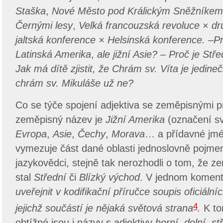
Staška
,
Nové Město pod Králickým Sněžníke
Černými lesy
,
Velká francouzská revoluce
×
dr
jaltská konference × Helsinská konference. –P
Latinská Amerika
,
ale jižní Asie? – Proč je St
Jak má dítě zjistit, že Chrám sv. Víta je jedin
chrám sv. Mikuláše už ne?
Co se týče spojení adjektiva se zeměpisnými prop
zeměpisný název je
Jižní Amerika
(označení svě
Evropa
,
Asie
,
Čechy
,
Morava
… a přídavné jm
vymezuje část dané oblasti jednoslovně pojme
jazykovědci, stejně tak nerozhodli o tom, že
stal
Střední
či
Blízký východ
. V jednom komentá
uveřejnit v kodifikační příručce soupis oficiál
4
jejichž součástí je nějaká světová strana
.
K to
obtížné jsou i názvy s adjektivy
horní
,
dolní
,
stř