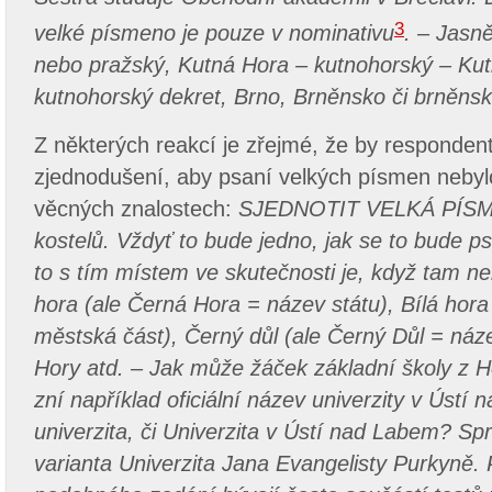
3
velké písmeno je pouze v nominativu
.
–
Jasně
nebo pražský, Kutná Hora – kutnohorský – Ku
kutnohorský dekret, Brno, Brněnsko či brněns
Z některých reakcí je zřejmé, že by respondenti
zjednodušení, aby psaní velkých písmen nebylo 
věcných znalostech:
SJEDNOTIT VELKÁ PÍSME
kostelů. Vždyť to bude jedno, jak se to bude p
to s tím místem ve skutečnosti je, když tam ne
hora (ale Černá Hora = název státu), Bílá hora
městská část), Černý důl (ale Černý Důl = náz
Hory atd. – Jak může žáček základní školy z Ho
zní například oficiální název univerzity v Úst
univerzita, či Univerzita v Ústí nad Labem? Sp
varianta Univerzita Jana Evangelisty Purkyně. 