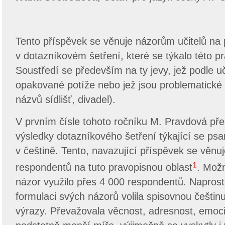
Tento příspěvek se věnuje názorům učitelů na
v dotazníkovém šetření, které se týkalo této pr
Soustředí se především na ty jevy, jež podle u
opakované potíže nebo jež jsou problematické
názvů sídlišť, divadel).
V prvním čísle tohoto ročníku M. Pravdová před
výsledky dotazníkového šetření týkající se ps
v češtině. Tento, navazující příspěvek se věnu
1
respondentů na tuto pravopisnou oblast
. Možn
názor využilo
přes 4 000 respondentů.
Naprostá
formulaci svých názorů volila spisovnou češtinu
výrazy. Převažovala věcnost, adresnost, emoci