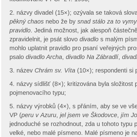
2. názvy divadel (15×); ozývala se taková slova,
pěkný chaos
nebo že by
snad stálo za to vymy
pravidlo
. Jediná možnost, jak alespoň částečn
zpravidelnit, je psát slovo
divadlo
s malým pís
mohlo uplatnit pravidlo pro psaní veřejných pro
psalo
divadlo Archa
,
divadlo Na Zábradlí
,
divad
3. název
Chrám sv. Víta
(10×); respondenti si p
4. názvy sídlišť (8×); kritizována byla složitost
pojmenovacího typu;
5. názvy výrobků (4×), s přáním, aby se ve vš
VP (
peru v Azuru
,
jel jsem ve Škodovce
,
jím J
jednoduché se rozhodnout, zda u tohoto typu 
velké, nebo malé písmeno. Malé písmeno je nam