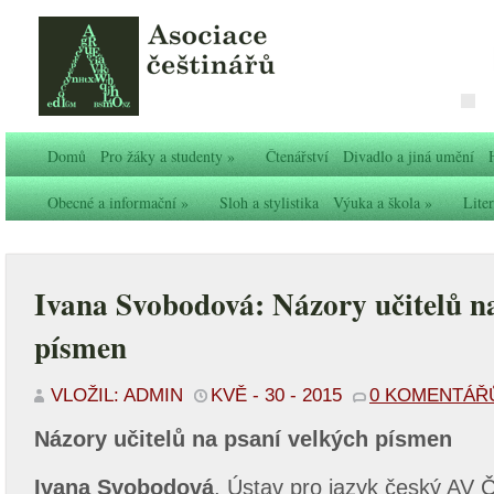
Domů
Pro žáky a studenty
»
Čtenářství
Divadlo a jiná umění
Obecné a informační
»
Sloh a stylistika
Výuka a škola
»
Liter
Ivana Svobodová: Názory učitelů n
písmen
VLOŽIL: ADMIN
KVĚ - 30 - 2015
0 KOMENTÁŘ
Názory učitelů na psaní velkých písmen
Ivana Svobodová
, Ústav pro jazyk český AV 