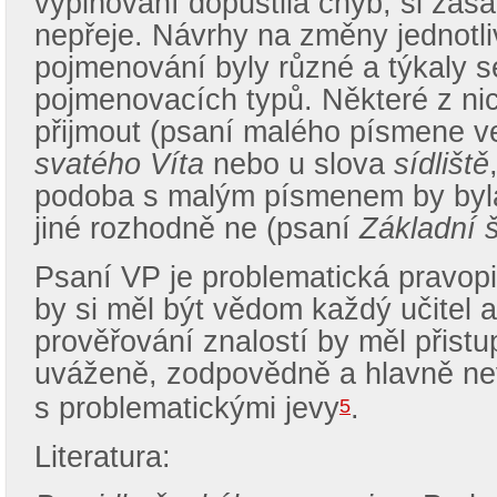
vyplňování dopustila chyb, si zás
nepřeje. Návrhy na změny jednotl
pojmenování byly různé a týkaly 
pojmenovacích typů. Některé z nic
přijmout (psaní malého písmene v
svatého Víta
nebo u slova
sídliště
podoba s malým písmenem by byl
jiné rozhodně ne (psaní
Základní 
Psaní VP je problematická pravopi
by si měl být vědom každý učitel a 
prověřování znalostí by měl přistu
uváženě, zodpovědně a hlavně nev
s problematickými jevy
.
5
Literatura: