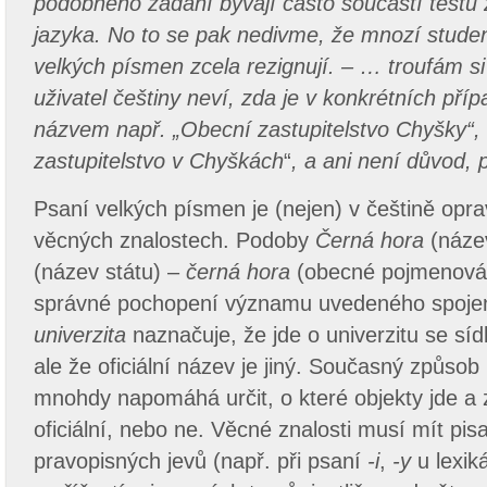
podobného zadání bývají často součástí testů 
jazyka. No to se pak nedivme, že mnozí studen
velkých písmen zcela rezignují. – … troufám si 
uživatel češtiny neví, zda je v konkrétních příp
názvem např. „Obecní zastupitelstvo Chyšky“,
zastupitelstvo v Chyškách
“
, a ani není důvod, 
Psaní velkých písmen je (nejen) v češtině opr
věcných znalostech. Podoby
Černá hora
(náze
(název státu) –
černá hora
(obecné pojmenován
správné pochopení významu uvedeného spoje
univerzita
naznačuje, že jde o univerzitu se sí
ale že oficiální název je jiný. Současný způsob 
mnohdy napomáhá určit, o které objekty jde a 
oficiální, nebo ne. Věcné znalosti musí mít pisat
pravopisných jevů (např. při psaní
-i
,
-y
u lexik