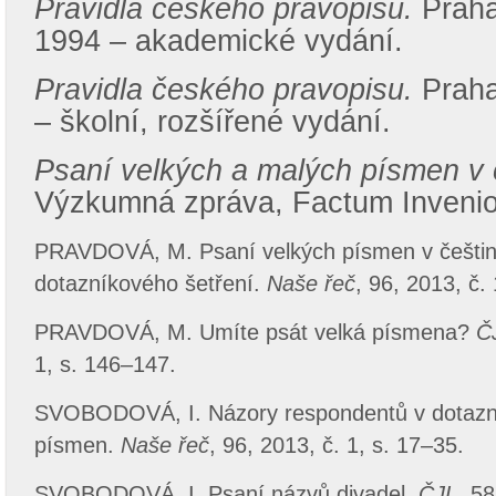
Pravidla českého pravopisu.
Prah
1994 – akademické vydání.
Pravidla českého pravopisu.
Prah
– školní, rozšířené vydání.
Psaní velkých a malých písmen v 
Výzkumná zpráva, Factum Invenio,
PRAVDOVÁ, M. Psaní velkých písmen v češtin
dotazníkového šetření.
Naše řeč
, 96, 2013, č. 
PRAVDOVÁ, M. Umíte psát velká písmena?
Č
1, s. 146–147.
SVOBODOVÁ, I. Názory respondentů v dotazní
písmen.
Naše řeč
, 96, 2013, č. 1, s. 17–35.
SVOBODOVÁ, I. Psaní názvů divadel.
ČJL
, 58