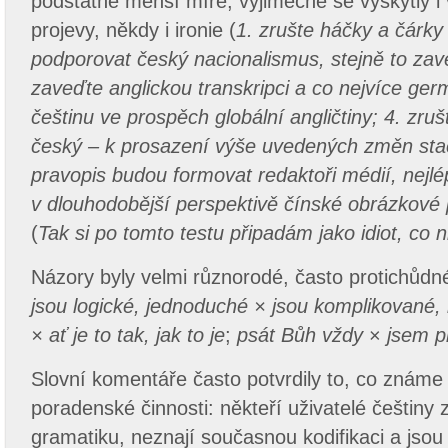
podstatně menší míře, výjimečně se vyskytly i
projevy, někdy i ironie (
1. zrušte háčky a čárk
podporovat český nacionalismus, stejně to zave
zaveďte anglickou transkripci a co nejvíce ger
češtinu ve prospěch globální angličtiny; 4. zru
český – k prosazení výše uvedených změn sta
pravopis budou formovat redaktoři médií, nejlé
v dlouhodobější perspektivě čínské obrázkové
(
Tak si po tomto testu připadám jako idiot, co
Názory byly velmi různorodé, často protichůdn
jsou logické, jednoduché × jsou komplikované,
× ať je to tak, jak to je
;
psát Bůh vždy
×
jsem p
Slovní komentáře často potvrdily to, co známe
poradenské činnosti: někteří uživatelé češtiny
gramatiku, neznají současnou kodifikaci a jsou