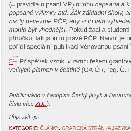
(= pravidla o psaní VP)
budou napsána a k 
popsané výjimky atd. Žák základní školy, an
nikdy nevezme PČP, aby si to tam vyhledal,
mohlo být vhodnější.
Pokud žáci a studenti
příručku, tak jsou to právě PČP. Naivní je p
pořídí speciální publikaci věnovanou psaní

5
Příspěvek vznikl v rámci řešení granto
velkých písmen v češtině
(GA ČR, reg. Č. 
Publikováno v časopise Český jazyk a literatur
čísla více
ZDE
).
Připravil -js-
KATEGORIE:
ČLÁNKY
,
GRAFICKÁ STRÁNKA JAZYKA