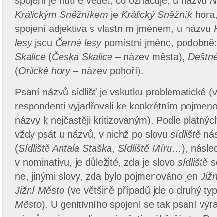
spojení je nutné vědět, co označuje: u názvu
N
Králickým Sněžníkem
je
Králický Sněžník
hora,
spojení adjektiva s vlastním jménem, u názvu
lesy
jsou
Černé lesy
pomístní jméno, podobně
Skalice
(
Česká Skalice –
název města),
Deštné
(
Orlické hory
– název pohoří).
Psaní názvů sídlišť je vskutku problematické (
respondenti vyjadřovali ke konkrétním pojmenov
názvy k nejčastěji kritizovaným). Podle platn
vždy psát u názvů, v nichž po slovu
sídliště
nás
(
Sídliště Antala Staška
,
Sídliště Míru…
), násle
v nominativu, je důležité, zda je slovo
sídliště
s
ne, jinými slovy, zda bylo pojmenováno jen
Již
Jižní Město
(ve většině případů jde o druhý ty
Město
). U genitivního spojení se tak psaní vý