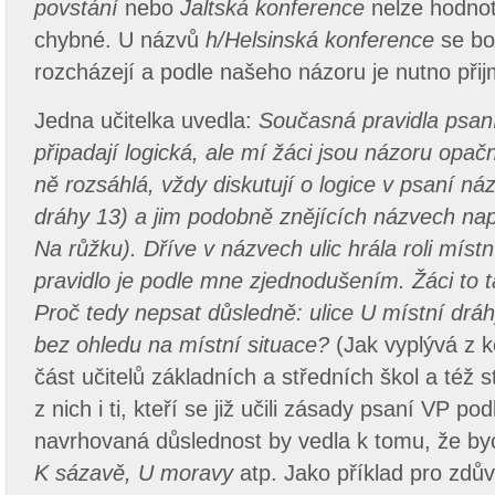
povstání
nebo
Jaltská konference
nelze hodnot
chybné. U názvů
h/Helsinská konference
se b
rozcházejí a podle našeho názoru je nutno přij
Jedna učitelka uvedla:
Současná pravidla psan
připadají logická, ale mí žáci jsou názoru opač
ně rozsáhlá, vždy diskutují o logice v psaní náz
dráhy 13) a jim podobně znějících názvech nap
Na růžku). Dříve v názvech ulic hrála roli míst
pravidlo je podle mne zjednodušením. Žáci to t
Proč tedy nepsat důsledně: ulice U místní dráh
bez ohledu na místní situace?
(Jak vyplývá z k
část učitelů základních a středních škol a též 
z nich i ti, kteří se již učili zásady psaní VP p
navrhovaná důslednost by vedla k tomu, že by
K sázavě, U moravy
atp. Jako příklad pro zdů