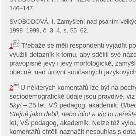
146–147.
SVOBODOVÁ, I.
Zamyšlení nad psaním velký
1998–1999, č. 3–4, s. 55–62.

Třebaže se měli respondenti vyjádřit p
1
využili dotazník k tomu, aby sdělili své názo
pravopisné jevy i jevy morfologické, zamýšl
obecně, nad úrovní současných jazykových 

2
U některých komentářů lze být na poch
sociodemografické údaje jsou pravdivé, viz
5ky!
– 25 let, VŠ pedagog, akademik;
Blbec
Stejně jako debil, nebo idiot a víc to neřešt
let, VŠ pedagog, akademik. Nelze též vylouč
komentářů chtěli naznačit nesouhlas s dot