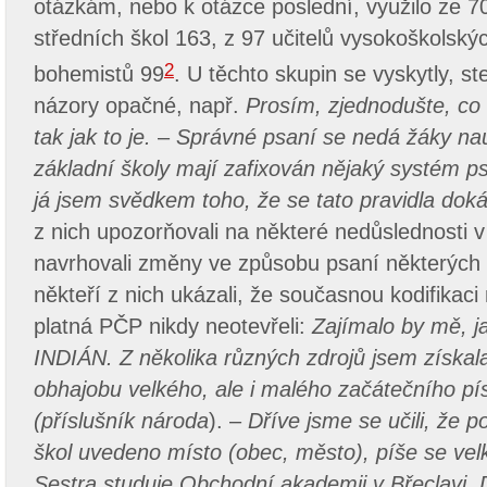
otázkám, nebo k otázce poslední, využilo ze 70
středních škol 163, z 97 učitelů vysokoškolský
2
bohemistů 99
. U těchto skupin se vyskytly, st
názory opačné, např.
Prosím, zjednodušte, co
tak jak to je.
–
Správné psaní se nedá žáky nauč
základní školy mají zafixován nějaký systém p
já jsem svědkem toho, že se tato pravidla doká
z nich upozorňovali na některé nedůslednosti
navrhovali změny ve způsobu psaní některých
někteří z nich ukázali, že současnou kodifikaci
platná PČP nikdy neotevřeli:
Zajímalo by mě, j
INDIÁN. Z několika různých zdrojů jsem získala
obhajobu velkého, ale i malého začátečního p
(příslušník národa
). –
Dříve jsme se učili, že p
škol uvedeno místo (obec, město), píše se vel
Sestra studuje Obchodní akademii v Břeclavi. 