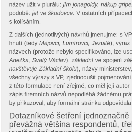
název užit v plurálu:
jím jonagoldy, nákup grip
podobě:
jet ve škodovce
. V ostatních případec
s kolísáním.
Z dalších (jednotlivých) návrhů jmenujme: s VP
hnutí (tedy
Májovci, Lumírovci, Jezuité
), výraz
názvech (protože nebylo specifikováno, lze uso
Anežka, Svatý Václav
),
základní
ve spojení
zá
navštěvuje Základní školu
), názvy ministerstev,
všechny výrazy s VP, zjednodušit pojmenování
z této formulace není zřejmé, co měl její autor
zápis firemních názvů nepodléhá žádnému prá
by přikazoval, aby formální stránka odpovídal
Dotazníkové šetření jednoznačně 
převážná většina respondentů, tře