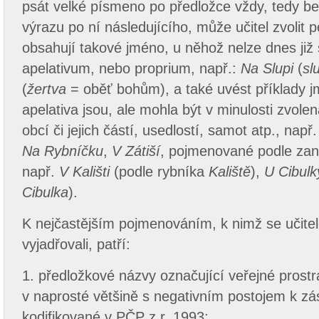
psát velké písmeno po předložce vždy, tedy b
výrazu po ní následujícího, může učitel zvolit 
obsahují takové jméno, u něhož nelze dnes již s 
apelativum, nebo proprium, např.:
Na Slupi
(
sl
(
žertva
= oběť bohům), a také uvést příklady j
apelativa jsou, ale mohla být v minulosti zvol
obcí či jejich částí, usedlostí, samot atp., např.
Na Rybníčku
,
V Zátiší
, pojmenované podle zan
např.
V Kališti
(podle rybníka
Kaliště
),
U Cibulk
Cibulka
).
K nejčastějším pojmenováním, k nimž se učitel
vyjadřovali, patří:
1. předložkové názvy označující veřejné prostra
v naprosté většině s negativním postojem k zás
kodifikované v PČP z r. 1993;