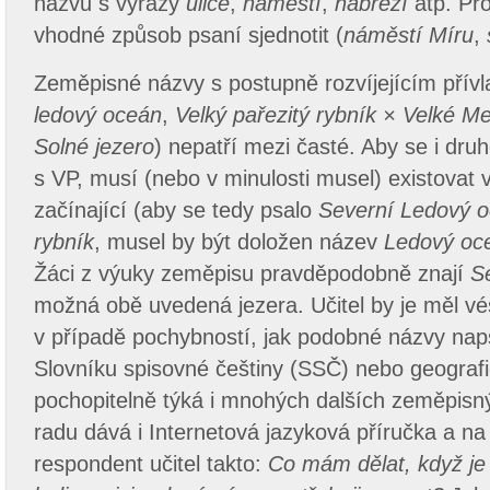
názvů s výrazy
ulice
,
náměstí
,
nábřeží
atp. Pr
vhodné způsob psaní sjednotit (
náměstí Míru
,
Zeměpisné názvy s postupně rozvíjejícím přív
ledový oceán
,
Velký pařezitý rybník × Velké M
Solné jezero
) nepatří mezi časté. Aby se i dru
s VP, musí (nebo v minulosti musel) existovat 
začínající (aby se tedy psalo
Severní Ledový 
rybník
, musel by být doložen název
Ledový oce
Žáci z výuky zeměpisu pravděpodobně znají
S
možná obě uvedená jezera. Učitel by je měl vé
v případě pochybností, jak podobné názvy naps
Slovníku spisovné češtiny (SSČ) nebo geografi
pochopitelně týká i mnohých dalších zeměpisn
radu dává i Internetová jazyková příručka a na
respondent učitel takto:
Co mám dělat, když je