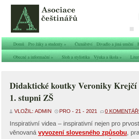
Domů
Pro žáky a studenty
»
Čtenářství
Divadlo a jiná umění
Obecné a informační
»
Sloh a stylistika
Výuka a škola
»
Liter
Didaktické koutky Veroniky Krejčí
1. stupni ZŠ
VLOŽIL: ADMIN
PRO - 21 - 2021
0 KOMENTÁŘ
Inspirativní videa – inspirativní nejen pro prvo
věnovaná
vyvození slovesného způsobu
, pr