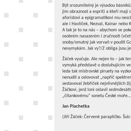
Být srozumitelný je výsadou básníků,
jim obraznost a esprit) a kteří mají c
aforistovi a epigramatikovi mu nesch
ale i Havlíček, Nezval, Kainar nebo K
A tak je to na nás – abychom se pok
osobním nasazením i zručností (včetn
snoby/smutný jak vorvaň v poušti Go
nevymykám. Jak vy?/Z obliga jsou jen
Žáček vyučuje. Ale nejen to – jak t
vymyká představě o dosluhujícím ve
leda tak mistrovské piruety na vyzk
nenudit a oslovovat „napříč spektre
sestavoval žebříček nejvlivnějších ži
Žáčkovi, jenž loni oslavil sedmdesáti
„čítankovému“ sonetu České moře…
Jan Plachetka
(Jiří Žáček: Červené paraplíčko. Šulc