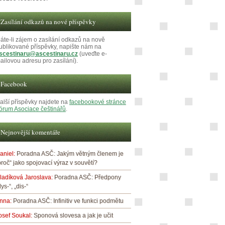
Zasílání odkazů na nové příspěvky
áte-li zájem o zasílání odkazů na nově
ublikované příspěvky, napište nám na
scestinaru@ascestinaru.cz
(uveďte e-
ailovou adresu pro zasílání).
Facebook
alší příspěvky najdete na
facebookové stránce
órum Asociace češtinářů
.
Nejnovější komentáře
aniel
:
Poradna ASČ: Jakým větným členem je
proč“ jako spojovací výraz v souvětí?
ladíková Jaroslava
:
Poradna ASČ: Předpony
dys-“, „dis-“
nna
:
Poradna ASČ: Infinitiv ve funkci podmětu
osef Soukal
:
Sponová slovesa a jak je učit