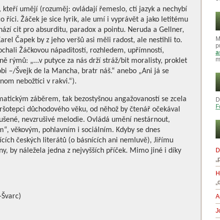
 kteří umějí (rozuměj: ovládají řemeslo, ctí jazyk a nechybí
o říci. Žáček je sice lyrik, ale umí i vyprávět a jako letitému
ází cit pro absurditu, paradox a pointu. Neruda a Gellner,
M
arel Čapek by z jeho veršů asi měli radost, ale nestihli to.
p
ochali Žáčkovou nápaditostí, rozhledem, upřímností,
a
m
ě rýmů: „…v putyce za nás drží stráž/bit moralisty, proklet
bi –/Švejk de la Mancha, bratr náš.“ anebo „Ani já se
om nebožtíci v rakvi.“).
ematickým záběrem, tak bezostyšnou angažovaností se zcela
D
F
ršotepci důchodového věku, od něhož by čtenář očekával
oušené, nevzrušivé melodie. Ovládá umění nestárnout,
m“, věkovým, pohlavním i sociálním. Kdyby se dnes
jících českých literátů (o básnících ani nemluvě), Jiřímu
ny, by náležela jedna z nejvyšších příček. Mimo jiné i díky
D
„
H
„
-Švarc)
A
J