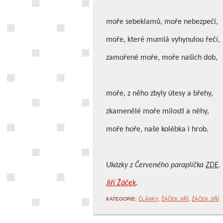
moře sebeklamů, moře nebezpečí,
moře, které mumlá vyhynulou řečí,
zamořené moře, moře našich dob,
moře, z něho zbyly útesy a břehy,
zkamenělé moře milosti a něhy,
moře hoře, naše kolébka i hrob.
Ukázky z Červeného paraplíčka
ZDE
.
Jiří Žáček
.
KATEGORIE:
ČLÁNKY
,
ŽÁČEK JIŘÍ
,
ŽÁČEK JIŘÍ