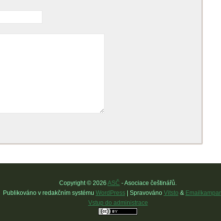
Copyright © 2026
ASČ
- Asociace češtinářů.
Publikováno v redakčním systému
WordPress
| Spravováno
Vitsto
&
Emailkampan
Vstup do administrace