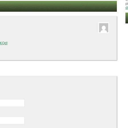
p
d
2KQdI