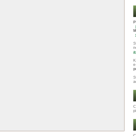
P
M
S
n
a
K
e
p
S
a
C
p
C