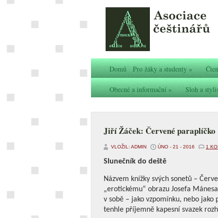
Domů
Pro žáky a studenty
»
Čten
Obecné a informační
»
Sloh a styli
Jiří Žáček: Červené paraplíčko
VLOŽIL: ADMIN
ÚNO - 21 - 2016
1 K
Slunečník do deště
Názvem knížky svých sonetů – Červe
„erotickému“ obrazu Josefa Mánesa a
v sobě – jako vzpomínku, nebo jako 
tenhle příjemně kapesní svazek rozh