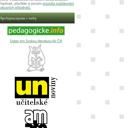
říspěvek, přečtěte si prosím
pravidla publikování
iskusních příspěvků.
Spolupracujeme s weby
Ústav pro českou literaturu AV ČR