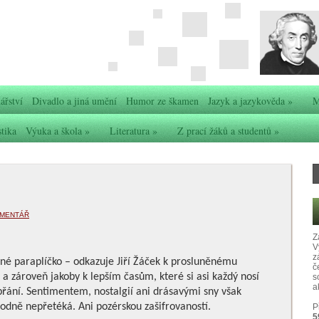
ářství
Divadlo a jiná umění
Humor ze škamen
Jazyk a jazykověda
»
M
stika
Výuka a škola
»
Literatura
»
Z prací žáků a studentů
»
OMENTÁŘ
Z
V
z
né paraplíčko – odkazuje Jiří Žáček k prosluněnému
č
 zároveň jakoby k lepším časům, které si asi každý nosí
s
ak
přání. Sentimentem, nostalgií ani drásavými sny však
odně nepřetéká. Ani pozérskou zašifrovaností.
P
5