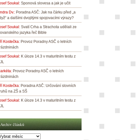
osef Soukal
:
Sponová slovesa a jak je učit
indra Dv.
:
Poradna ASČ: Jak na čárku před „a
dyž“ a dalšími dvojitými spojovacími výrazy?
osef Soukal
:
Svatí Crha a Strachota udělali ze
lovanského jazyka řeč Bible
iří Kostečka
:
Provoz Poradny ASČ o letních
rázdninách
osef Soukal
:
K úloze 14.3 v maturitním testu z
JL
arkéta
:
Provoz Poradny ASČ o letních
rázdninách
iří Kostečka
:
Poradna ASČ: Určování slovních
ruhů na ZŠ a SŠ
osef Soukal
:
K úloze 14.3 v maturitním testu z
JL
Archiv článků
rchiv
lánků