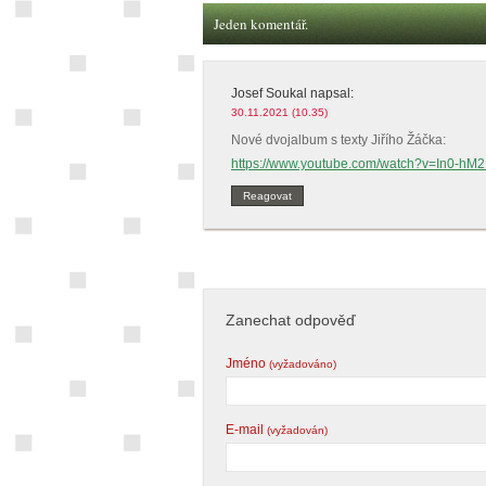
Jeden komentář.
Josef Soukal
napsal:
30.11.2021 (10.35)
Nové dvojalbum s texty Jiřího Žáčka:
https://www.youtube.com/watch?v=In0-hM
Reagovat
Zanechat odpověď
Jméno
(vyžadováno)
E-mail
(vyžadován)