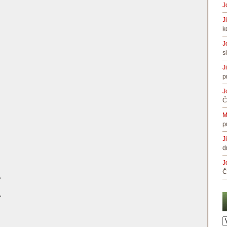
J
J
k
J
s
J
p
J
Č
M
p
J
d
J
Č
,
.
A
č