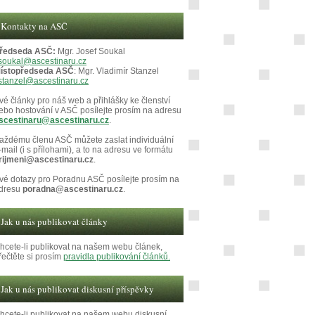
Kontakty na ASČ
ředseda ASČ:
Mgr. Josef Soukal
soukal@ascestinaru.cz
ístopředseda ASČ
: Mgr. Vladimír Stanzel
stanzel@ascestinaru.cz
vé články pro náš web a přihlášky ke členství
ebo hostování v ASČ posílejte prosím na adresu
scestinaru@ascestinaru.cz
.
aždému členu ASČ můžete zaslat individuální
-mail (i s přílohami), a to na adresu ve formátu
rijmeni@ascestinaru.cz
.
vé dotazy pro Poradnu ASČ posílejte prosím na
dresu
poradna@ascestinaru.cz
.
Jak u nás publikovat články
hcete-li publikovat na našem webu článek,
řečtěte si prosím
pravidla publikování článků.
Jak u nás publikovat diskusní příspěvky
hcete-li publikovat na našem webu diskusní