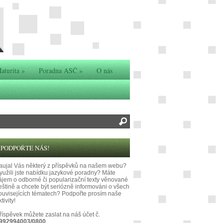
aturita
»
Poradna ASČ
»
O nás
PODPOŘTE NÁS!
aujal Vás některý z příspěvků na našem webu?
yužili jste nabídku jazykové poradny? Máte
ájem o odborné či popularizační texty věnované
eštině a chcete být seriózně informováni o všech
ouvisejících tématech? Podpořte prosím naše
tivity!
říspěvek můžete zaslat na náš účet č.
992994003/0800
.